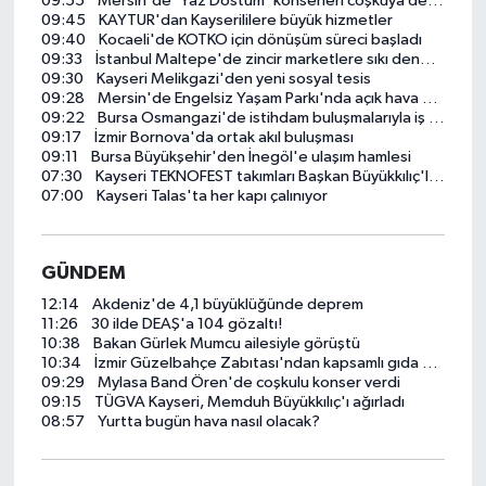
09:55
Mersin'de 'Yaz Dostum' konserleri coşkuya devam ediyor
09:45
KAYTUR'dan Kayserililere büyük hizmetler
09:40
Kocaeli'de KOTKO için dönüşüm süreci başladı
09:33
İstanbul Maltepe'de zincir marketlere sıkı denetim
09:30
Kayseri Melikgazi'den yeni sosyal tesis
09:28
Mersin'de Engelsiz Yaşam Parkı'nda açık hava sinema keyfi
09:22
Bursa Osmangazi'de istihdam buluşmalarıyla iş imkanı
09:17
İzmir Bornova'da ortak akıl buluşması
09:11
Bursa Büyükşehir'den İnegöl'e ulaşım hamlesi
07:30
Kayseri TEKNOFEST takımları Başkan Büyükkılıç'la buluştu
07:00
Kayseri Talas'ta her kapı çalınıyor
GÜNDEM
12:14
Akdeniz'de 4,1 büyüklüğünde deprem
11:26
30 ilde DEAŞ'a 104 gözaltı!
10:38
Bakan Gürlek Mumcu ailesiyle görüştü
10:34
İzmir Güzelbahçe Zabıtası'ndan kapsamlı gıda denetimi
09:29
Mylasa Band Ören'de coşkulu konser verdi
09:15
TÜGVA Kayseri, Memduh Büyükkılıç'ı ağırladı
08:57
Yurtta bugün hava nasıl olacak?