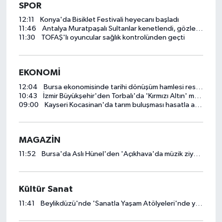
SPOR
12:11
Konya'da Bisiklet Festivali heyecanı başladı
11:46
Antalya Muratpaşalı Sultanlar kenetlendi, gözler yeni sezonda
11:30
TOFAŞ'lı oyuncular sağlık kontrolünden geçti
EKONOMİ
12:04
Bursa ekonomisinde tarihi dönüşüm hamlesi resmen başladı... TEKNOSAB KOBİ OSB'de başvurular başladı
10:43
İzmir Büyükşehir'den Torbalı'da 'Kırmızı Altın' mesaisi
09:00
Kayseri Kocasinan'da tarım buluşması hasatla açıldı
MAGAZİN
11:52
Bursa'da Aslı Hünel'den 'Açıkhava'da müzik ziyafeti
Kültür Sanat
11:41
Beylikdüzü'nde 'Sanatla Yaşam Atölyeleri'nde yeni dönem