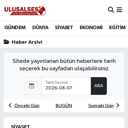
GÜNDEM
Hava Durumu
GÜNDEM
DÜNYA
SİYASET
EKONOMİ
EĞİTİM
DÜNYA
Trafik Durumu
Haber Arşivi
SİYASET
Süper Lig Puan Durumu ve Fikstür
Sitede yayınlanan bütün haberlere tarih
EKONOMİ
Tüm Manşetler
seçerek bu sayfadan ulaşabilirsiniz
EĞİTİM
Son Dakika Haberleri
Tarih Seçiniz
ARA
SAĞLIK
Haber Arşivi
Önceki Gün
BUGÜN
Sonraki Gün
MAGAZİN
SPOR
SİYASET