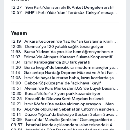
12:27
Yeni Parti'den sonraki İlk Anket Dengeleri arstı!
10:57
MHP'li Feti Yıldız'dan 'Terörsüz Türkiye' mesajı: Yasal düzenlemeler kalıcı sonuç üretecek
Yaşam
12:19
Ankara Keçiören'de Yaz Kur'an kurslarına ikram desteği
12:08
Derince'ye 120 yataklı sağlık tesisi geliyor
11:58
Bursa Yıldırım'da çocuklar hem öğreniyor hem eğleniyor
11:37
Edirne'de Altınyazı Karasaz Sulama Kooperatifi'ne güçlü takviye
11:34
İzmir Karabağlar'da BİO fark yarattı
11:20
Bursa İnegöl'de binicilik için modern manejler yapılıyor
11:14
Gaziantep Nurdağı Deprem Müzesi ve Afet Farkındalık Merkezi için iş birliği
11:08
İzmir'de hayat kurtaran baba, kızını kortlarda şampiyonluğa hazırlıyor
11:00
Gebze Köşklüçeşme'de 'açık hava' keyif
10:51
Mersin'de Kurs Merkezleri LGS'de büyük başarıya imza attı
10:30
Bursa Nilüfer'e 7 yeni park kazandırılıyor
10:25
Kocaeli'de Dilovası Kent Meydanı hızlandı
10:21
İzmir Körfezi'ne nefes aldıran operasyon... Manda ve Bostanlı temizlendi
10:18
ABD'de öldürülen Sebahattin Çiftçi'nin eşinden adalet çağrısı: İki yıldır mağduruz
10:14
Düzce Yığılca'da Belediye Başkanı Selami Savaş'a bir kapı daha kapandı!
10:09
Bursa'da 'Mahalle Şenlikleri' Osmangazilileri eğlendiriyor
09:57
İstanbul Moda açıklarında su alan teknedeki 4 kişi kurtarıldı