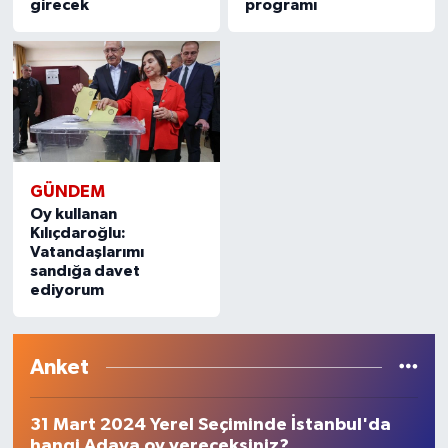
girecek
programı
GÜNDEM
Oy kullanan
Kılıçdaroğlu:
Vatandaşlarımı
sandığa davet
ediyorum
Anket
31 Mart 2024 Yerel Seçiminde İstanbul'da
hangi Adaya oy vereceksiniz?