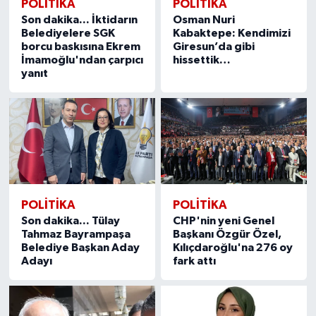
POLITIKA
POLITIKA
Son dakika... İktidarın
Osman Nuri
Belediyelere SGK
Kabaktepe: Kendimizi
borcu baskısına Ekrem
Giresun’da gibi
İmamoğlu'ndan çarpıcı
hissettik…
yanıt
POLITIKA
POLITIKA
Son dakika... Tülay
CHP'nin yeni Genel
Tahmaz Bayrampaşa
Başkanı Özgür Özel,
Belediye Başkan Aday
Kılıçdaroğlu'na 276 oy
Adayı
fark attı