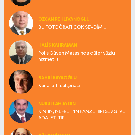
ÖZCAN PEHLİVANOĞLU
BU FOTOĞRAFI ÇOK SEVDİM!..
HALIS KAHRAMAN
Polis Güven Masasında güler yüzlü
hizmet..!
BAHRI KAYAOĞLU
Kanal altı çalışması
NURULLAH AYDIN
KİN'İN, NEFRET'İN PANZEHİRİ SEVGİ VE
ADALET'TİR