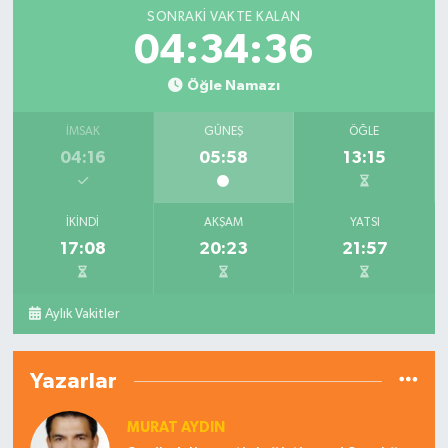
SONRAKI VAKTE KALAN
04:34:35
Öğle Namazı
İMSAK
GÜNEŞ
ÖĞLE
04:16
05:58
13:15
İKINDI
AKŞAM
YATSI
17:08
20:23
21:57
Aylık Vakitler
Yazarlar
MURAT AYDIN