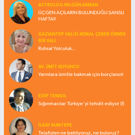
ASTROLOG NILGÜN AKMAN
ÜÇGEN AÇILARIN BULUNDUĞU ŞANSLI
HAFTA!!
GAZIANTEP VALISI KEMAL ÇEBER ÖRNEK
BİR VALİ
Ruhsal Yolculuk...
AV. ÜMIT KOYUNCU
Yarınlara ümitle bakmak için borçlanın!
EDIP TEKKOL
Sığınmacılar Türkiye'yi tehdit ediyor (!)
İLKAY KUMTEPE
Telafiden ne bekliyoruz, ne buluruz?