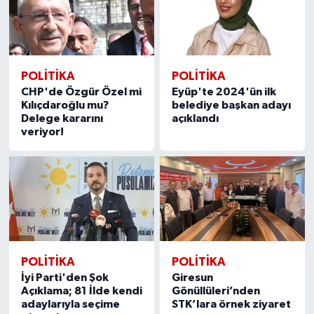
POLITIKA
POLITIKA
CHP'de Özgür Özel mi
Eyüp'te 2024'ün ilk
Kılıçdaroğlu mu?
belediye başkan adayı
Delege kararını
açıklandı
veriyor!
POLITIKA
POLITIKA
İyi Parti'den Şok
Giresun
Açıklama; 81 İlde kendi
Gönüllüleri’nden
adaylarıyla seçime
STK’lara örnek ziyaret