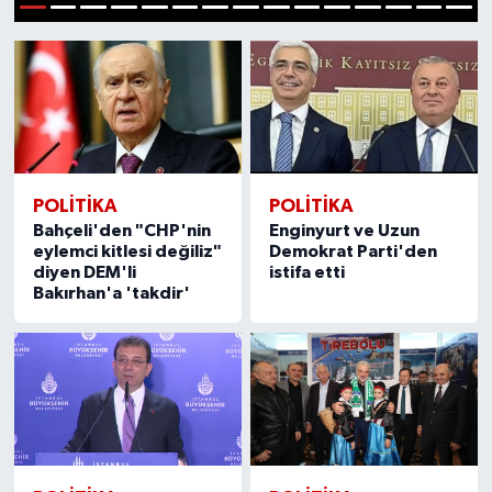
1
2
3
4
5
6
7
8
9
10
11
12
13
14
15
POLITIKA
POLITIKA
Bahçeli'den "CHP'nin
Enginyurt ve Uzun
eylemci kitlesi değiliz"
Demokrat Parti'den
diyen DEM'li
istifa etti
Bakırhan'a 'takdir'