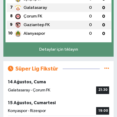
7
Galatasaray
0
0
8
Çorum FK
0
0
9
Gaziantep FK
0
0
10
Alanyaspor
0
0
Detaylar için tıklayın
Süper Lig Fikstür
14 Ağustos, Cuma
Galatasaray - Çorum FK
21:30
15 Ağustos, Cumartesi
Konyaspor - Rizespor
19:00