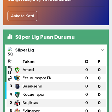
Ankete Katıl
Süper Lig Puan Durumu
Süper Lig
#
Takım
O
P
1
Amed
0
0
2
Erzurumspor FK
0
0
3
Başakşehir
0
0
4
Kocaelispor
0
0
5
Beşiktaş
0
0
6
Eyüpspor
0
0