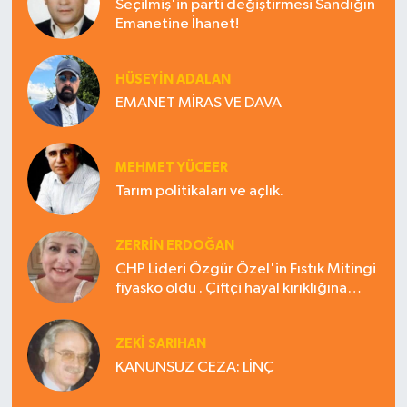
Seçilmiş'in parti değiştirmesi Sandığın
Emanetine İhanet!
HÜSEYIN ADALAN
EMANET MİRAS VE DAVA
MEHMET YÜCEER
Tarım politikaları ve açlık.
ZERRIN ERDOĞAN
CHP Lideri Özgür Özel'in Fıstık Mitingi
fiyasko oldu . Çiftçi hayal kırıklığına
uğradı
ZEKI SARIHAN
KANUNSUZ CEZA: LİNÇ