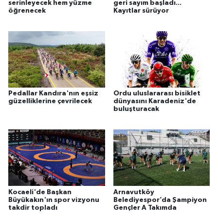
serinleyecek hem yüzme
geri sayım başladı...
öğrenecek
Kayıtlar sürüyor
Pedallar Kandıra'nın eşsiz
Ordu uluslararası bisiklet
güzelliklerine çevrilecek
dünyasını Karadeniz'de
buluşturacak
Kocaeli'de Başkan
Arnavutköy
Büyükakın'ın spor vizyonu
Belediyespor’da Şampiyon
takdir topladı
Gençler A Takımda