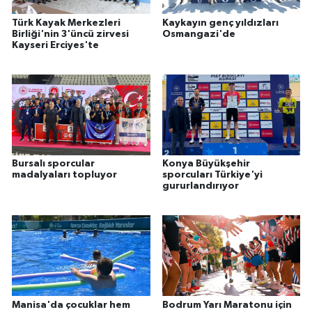
Türk Kayak Merkezleri
Kaykayın genç yıldızları
Birliği'nin 3'üncü zirvesi
Osmangazi'de
Kayseri Erciyes'te
Bursalı sporcular
Konya Büyükşehir
madalyaları topluyor
sporcuları Türkiye'yi
gururlandırıyor
Manisa'da çocuklar hem
Bodrum Yarı Maratonu için