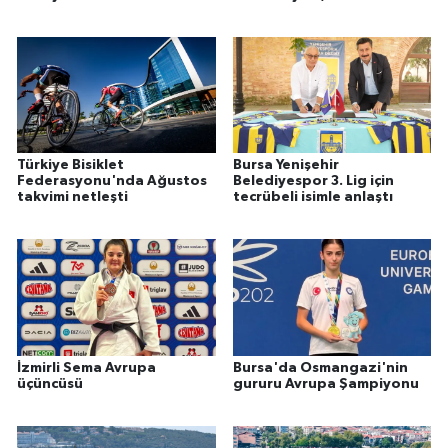
Türkiye Bisiklet
Bursa Yenişehir
Federasyonu'nda Ağustos
Belediyespor 3. Lig için
takvimi netleşti
tecrübeli isimle anlaştı
İzmirli Sema Avrupa
Bursa'da Osmangazi'nin
üçüncüsü
gururu Avrupa Şampiyonu