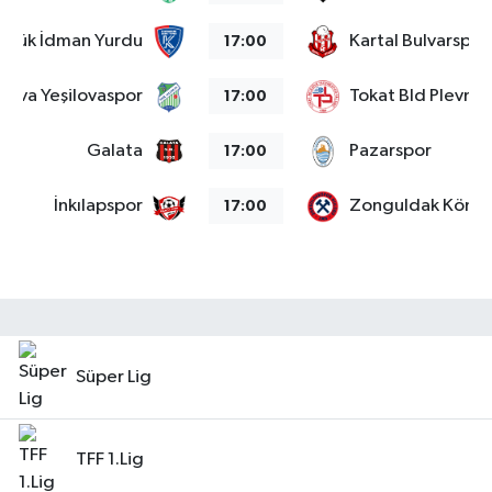
abük İdman Yurdu
Kartal Bulvarspor
17:00
alova Yeşilovaspor
Tokat Bld Plevne
17:00
Galata
Pazarspor
17:00
İnkılapspor
Zonguldak Kömü
17:00
Süper Lig
TFF 1.Lig