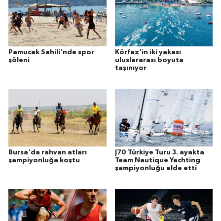
Pamucak Sahili'nde spor
Körfez'in iki yakası
şöleni
uluslararası boyuta
taşınıyor
Bursa'da rahvan atları
J70 Türkiye Turu 3. ayakta
şampiyonluğa koştu
Team Nautique Yachting
şampiyonluğu elde etti