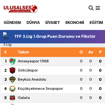
GÜNDEM
Hava Durumu
GÜNDEM
DÜNYA
SİYASET
EKONOMİ
EĞİTİM
DÜNYA
Trafik Durumu
TFF 3.Lig 1.Grup Puan Durumu ve Fikstür
SİYASET
Süper Lig Puan Durumu ve Fikstür
#
Takım
O
Av
P
EKONOMİ
Tüm Manşetler
1
Amasyaspor 1968
0
0
0
EĞİTİM
Son Dakika Haberleri
2
Gölcükspor
0
0
0
SAĞLIK
Haber Arşivi
3
Beykoz Anadolu
0
0
0
4
Küçükçekmece Sinopspor
0
0
0
MAGAZİN
5
Galata
0
0
0
SPOR