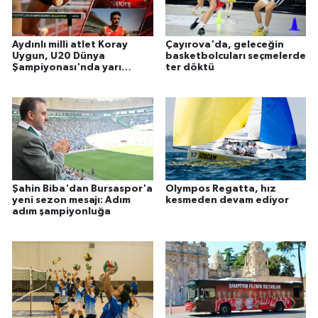
Aydınlı milli atlet Koray
Çayırova'da, geleceğin
Uygun, U20 Dünya
basketbolcuları seçmelerde
Şampiyonası'nda yarı
ter döktü
finalde
Şahin Biba'dan Bursaspor'a
Olympos Regatta, hız
yeni sezon mesajı: Adım
kesmeden devam ediyor
adım şampiyonluğa