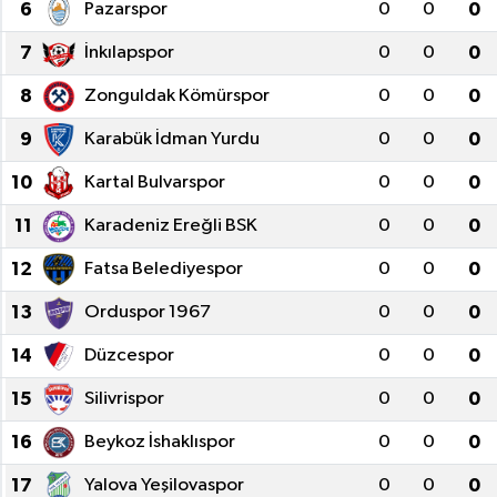
6
Pazarspor
0
0
0
7
İnkılapspor
0
0
0
8
Zonguldak Kömürspor
0
0
0
9
Karabük İdman Yurdu
0
0
0
10
Kartal Bulvarspor
0
0
0
11
Karadeniz Ereğli BSK
0
0
0
12
Fatsa Belediyespor
0
0
0
13
Orduspor 1967
0
0
0
14
Düzcespor
0
0
0
15
Silivrispor
0
0
0
16
Beykoz İshaklıspor
0
0
0
17
Yalova Yeşilovaspor
0
0
0