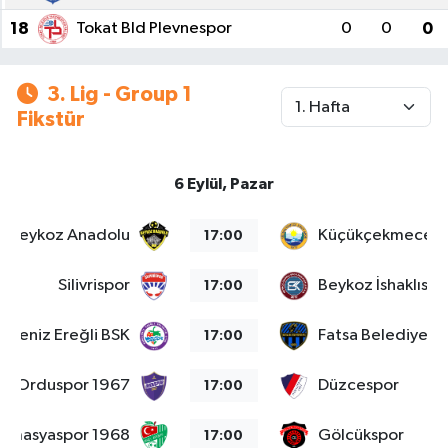
18
Tokat Bld Plevnespor
0
0
0
3. Lig - Group 1
Fikstür
6 Eylül, Pazar
Beykoz Anadolu
Küçükçekmece S
17:00
Silivrispor
Beykoz İshaklıspo
17:00
adeniz Ereğli BSK
Fatsa Belediyesp
17:00
Orduspor 1967
Düzcespor
17:00
Amasyaspor 1968
Gölcükspor
17:00