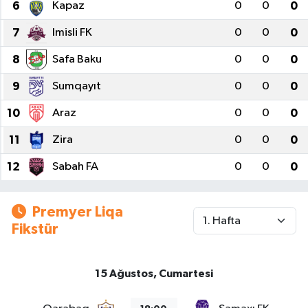
6
Kapaz
0
0
0
7
Imisli FK
0
0
0
8
Safa Baku
0
0
0
9
Sumqayıt
0
0
0
10
Araz
0
0
0
11
Zira
0
0
0
12
Sabah FA
0
0
0
Premyer Liqa
Fikstür
15 Ağustos, Cumartesi