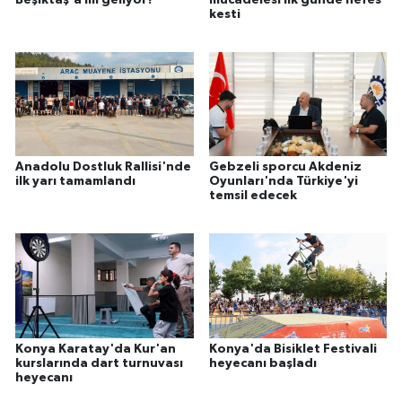
kesti
Anadolu Dostluk Rallisi'nde
Gebzeli sporcu Akdeniz
ilk yarı tamamlandı
Oyunları'nda Türkiye'yi
temsil edecek
Konya Karatay'da Kur'an
Konya'da Bisiklet Festivali
kurslarında dart turnuvası
heyecanı başladı
heyecanı