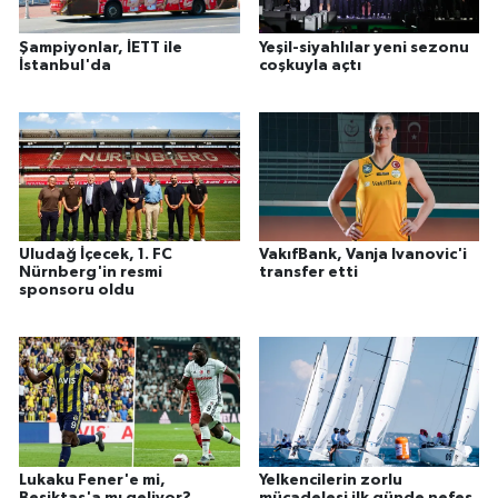
Şampiyonlar, İETT ile
Yeşil-siyahlılar yeni sezonu
İstanbul'da
coşkuyla açtı
Uludağ İçecek, 1. FC
VakıfBank, Vanja Ivanovic'i
Nürnberg'in resmi
transfer etti
sponsoru oldu
Lukaku Fener'e mi,
Yelkencilerin zorlu
Beşiktaş'a mı geliyor?
mücadelesi ilk günde nefes