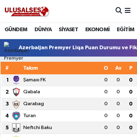
GÜNDEM
Hava Durumu
GÜNDEM
DÜNYA
SİYASET
EKONOMİ
EĞİTİM
DÜNYA
Trafik Durumu
Azerbaijan Premyer Liqa Puan Durumu ve Fik
SİYASET
Süper Lig Puan Durumu ve Fikstür
#
Takım
O
Av
P
EKONOMİ
Tüm Manşetler
1
Şamaxı FK
0
0
0
EĞİTİM
Son Dakika Haberleri
2
Qabala
0
0
0
SAĞLIK
Haber Arşivi
3
Qarabag
0
0
0
4
Turan
0
0
0
MAGAZİN
5
Neftchi Baku
0
0
0
SPOR