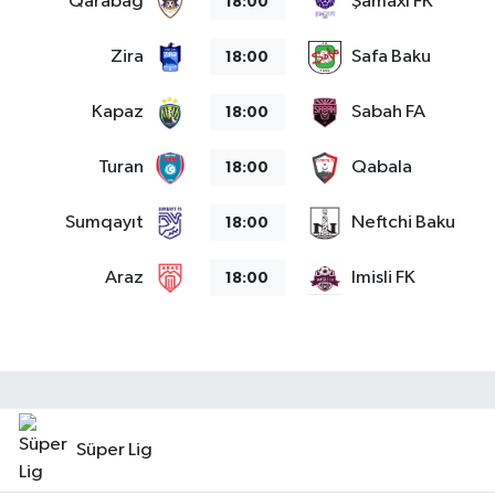
Qarabag
Şamaxı FK
18:00
Zira
Safa Baku
18:00
Kapaz
Sabah FA
18:00
Turan
Qabala
18:00
Sumqayıt
Neftchi Baku
18:00
Araz
Imisli FK
18:00
Süper Lig