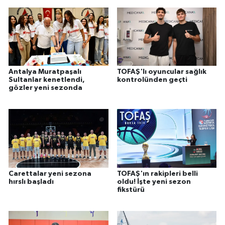
Antalya Muratpaşalı
TOFAŞ'lı oyuncular sağlık
Sultanlar kenetlendi,
kontrolünden geçti
gözler yeni sezonda
Carettalar yeni sezona
TOFAŞ'ın rakipleri belli
hırslı başladı
oldu! İşte yeni sezon
fikstürü