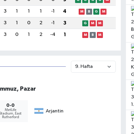
3
1
1
1
-1
4
M
B
G
M
3
1
0
2
-1
3
G
M
M
3
0
1
2
-4
1
M
B
M
emmuz, Pazar
0-0
MetLife
Arjantin
Stadium, East
Rutherford