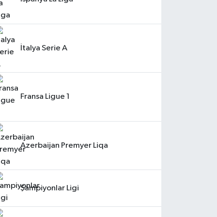
İtalya Serie A
Fransa Ligue 1
Azerbaijan Premyer Liqa
Şampiyonlar Ligi