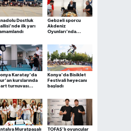
nadolu Dostluk
Gebzeli sporcu
allisi'nde ilk yarı
Akdeniz
amamlandı
Oyunları'nda
Türkiye'yi temsil
edecek
onya Karatay'da
Konya'da Bisiklet
ur'an kurslarında
Festivali heyecanı
art turnuvası
başladı
eyecanı
ntalya Muratpaşalı
TOFAŞ'lı oyuncular