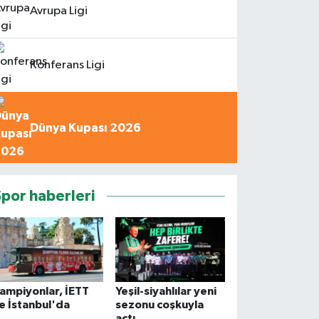
Avrupa Ligi
Konferans Ligi
Dünya Kupası 2026
Spor haberleri
ampiyonlar, İETT
Yeşil-siyahlılar yeni
le İstanbul'da
sezonu coşkuyla
açtı