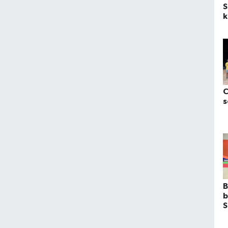
S
k
y
C
s
B
b
S
b