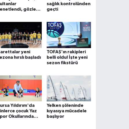
ultanlar
sağlık kontrolünden
enetlendi, gözler
geçti
eni sezonda
arettalar yeni
TOFAŞ'ın rakipleri
ezona hırslı başladı
belli oldu! İşte yeni
sezon fikstürü
ursa Yıldırım'da
Yelken şöleninde
inlerce çocuk Yaz
kıyasıya mücadele
por Okullarında
başlıyor
uluşuyor