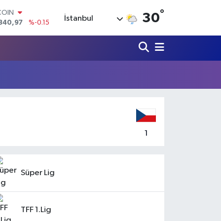
COIN
°
30
840,97
%-0.15
İstanbul
LAR
7436
%0.18
RO
2510
%0.32
RLİN
4811
%0.38
M ALTIN
0.55
%0
T100
779
%-14
1
Süper Lig
TFF 1.Lig