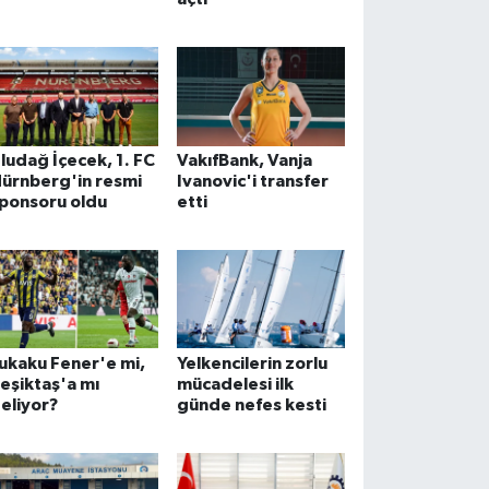
ludağ İçecek, 1. FC
VakıfBank, Vanja
ürnberg'in resmi
Ivanovic'i transfer
ponsoru oldu
etti
ukaku Fener'e mi,
Yelkencilerin zorlu
eşiktaş'a mı
mücadelesi ilk
eliyor?
günde nefes kesti