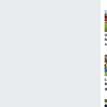
U
N
s
L
B
g