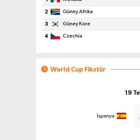
2
Güney Afrika
3
Güney Kore
4
Czechia
World Cup Fikstür
19 T
İspanya