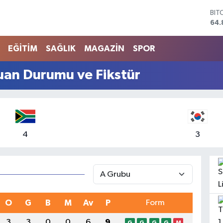
BIT
64.
DO
47,
EU
EĞİTİM
SAĞLIK
MAGAZİN
SPOR
55,
STE
an Durumu ve Fikstür
64,
GRA
666
BİS
13.
4
3
O
G
B
M
Av
P
Form
3
3
0
0
6
9
G
G
G
G
M