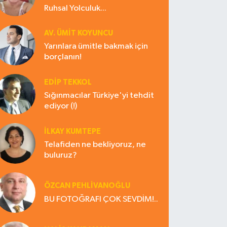
Ruhsal Yolculuk...
AV. ÜMIT KOYUNCU
Yarınlara ümitle bakmak için
borçlanın!
EDIP TEKKOL
Sığınmacılar Türkiye'yi tehdit
ediyor (!)
İLKAY KUMTEPE
Telafiden ne bekliyoruz, ne
buluruz?
ÖZCAN PEHLİVANOĞLU
BU FOTOĞRAFI ÇOK SEVDİM!..