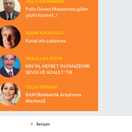
HALIS KAHRAMAN
Polis Güven Masasında güler
yüzlü hizmet..!
BAHRI KAYAOĞLU
Kanal altı çalışması
NURULLAH AYDIN
KİN'İN, NEFRET'İN PANZEHİRİ
SEVGİ VE ADALET'TİR
TÜLAY KİRMAN
RAM (Rehberlik Araştırma
Merkezi)
İletişim