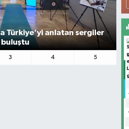
 Türkiye'yi anlatan sergiler
 buluştu
Cu
3
4
5