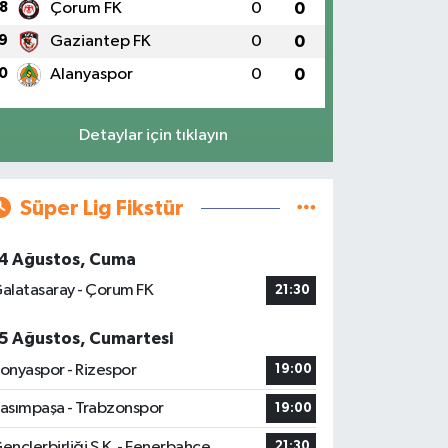
8
Çorum FK
0
0
9
Gaziantep FK
0
0
0
Alanyaspor
0
0
Detaylar için tıklayın
Süper Lig Fikstür
4 Ağustos, Cuma
alatasaray - Çorum FK
21:30
5 Ağustos, Cumartesi
onyaspor - Rizespor
19:00
asımpaşa - Trabzonspor
19:00
ençlerbirliği S.K. - Fenerbahçe
21:30