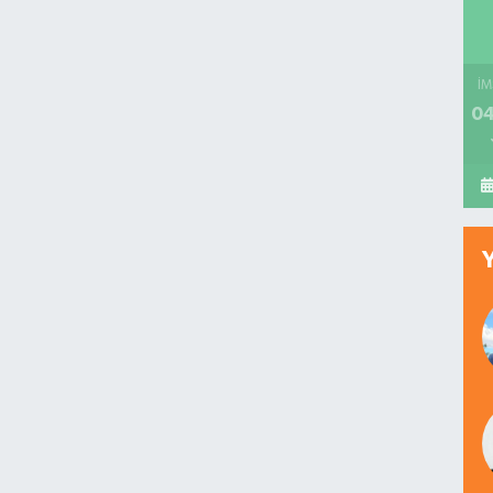
İM
04