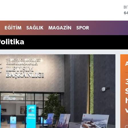
6
D
4
E
EĞİTİM
SAĞLIK
MAGAZİN
SPOR
5
S
6
olitika
G
6
B
1