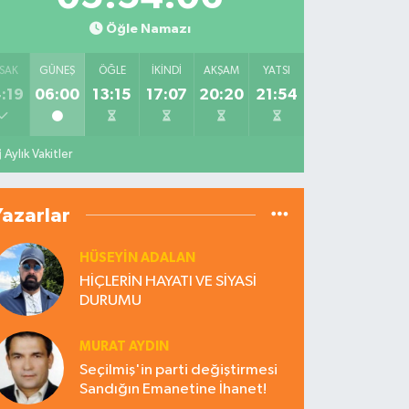
Öğle Namazı
SAK
GÜNEŞ
ÖĞLE
İKINDI
AKŞAM
YATSI
:19
06:00
13:15
17:07
20:20
21:54
Aylık Vakitler
Yazarlar
HÜSEYIN ADALAN
HİÇLERİN HAYATI VE SİYASİ
DURUMU
MURAT AYDIN
Seçilmiş'in parti değiştirmesi
Sandığın Emanetine İhanet!