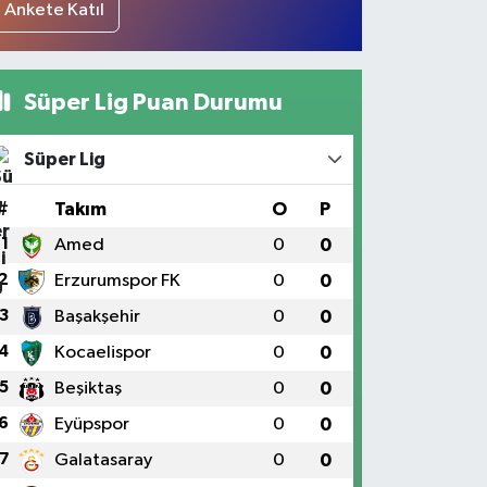
Ankete Katıl
Süper Lig Puan Durumu
mhurbaşkanı Erdoğan, Irak Başbak
Süper Lig
#
Takım
O
P
1
Amed
0
0
2
Erzurumspor FK
0
0
3
Başakşehir
0
0
4
Kocaelispor
0
0
5
Beşiktaş
0
0
6
Eyüpspor
0
0
7
Galatasaray
0
0