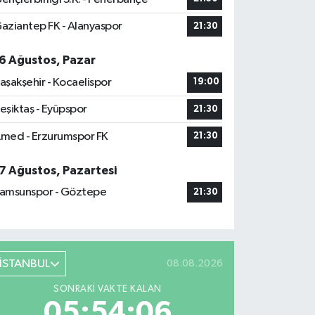
aziantep FK - Alanyaspor
21:30
6 Ağustos, Pazar
aşakşehir - Kocaelispor
19:00
eşiktaş - Eyüpspor
21:30
med - Erzurumspor FK
21:30
7 Ağustos, Pazartesi
amsunspor - Göztepe
21:30
İSTANBUL
08.08.2026
SONRAKI VAKTE KALAN
05:54:05