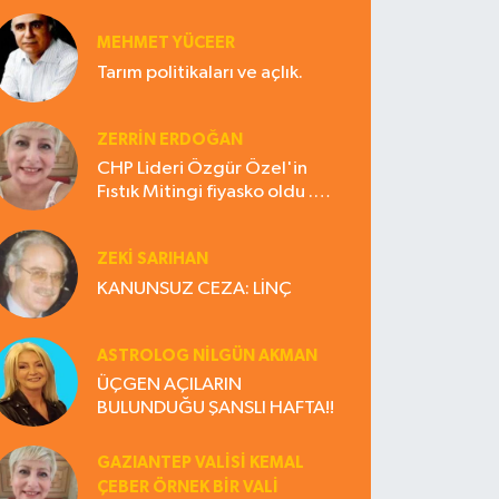
MEHMET YÜCEER
Tarım politikaları ve açlık.
ZERRIN ERDOĞAN
CHP Lideri Özgür Özel'in
Fıstık Mitingi fiyasko oldu .
Çiftçi hayal kırıklığına uğradı
ZEKI SARIHAN
KANUNSUZ CEZA: LİNÇ
ASTROLOG NILGÜN AKMAN
ÜÇGEN AÇILARIN
BULUNDUĞU ŞANSLI HAFTA!!
GAZIANTEP VALISI KEMAL
ÇEBER ÖRNEK BİR VALİ