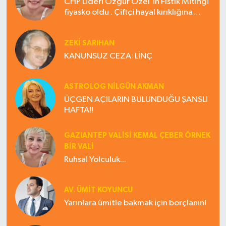
CHP Lideri Özgür Özel'in Fıstık Mitingi
fiyasko oldu . Çiftçi hayal kırıklığına
uğradı
ZEKI SARIHAN
KANUNSUZ CEZA: LİNÇ
ASTROLOG NILGÜN AKMAN
ÜÇGEN AÇILARIN BULUNDUĞU ŞANSLI
HAFTA!!
GAZIANTEP VALISI KEMAL ÇEBER ÖRNEK
BİR VALİ
Ruhsal Yolculuk...
AV. ÜMIT KOYUNCU
Yarınlara ümitle bakmak için borçlanın!