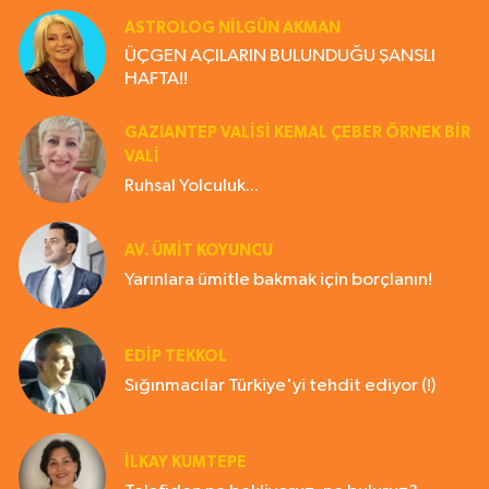
ASTROLOG NILGÜN AKMAN
ÜÇGEN AÇILARIN BULUNDUĞU ŞANSLI
HAFTA!!
GAZIANTEP VALISI KEMAL ÇEBER ÖRNEK BİR
VALİ
Ruhsal Yolculuk...
AV. ÜMIT KOYUNCU
Yarınlara ümitle bakmak için borçlanın!
EDIP TEKKOL
Sığınmacılar Türkiye'yi tehdit ediyor (!)
İLKAY KUMTEPE