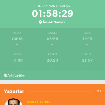
SONRAKI VAKTE KALAN
01:58:28
İmsak Namazı
İMSAK
GÜNEŞ
ÖĞLE
04:16
05:58
13:15
İKINDI
AKŞAM
YATSI
17:08
20:23
21:57
Aylık Vakitler
Yazarlar
MURAT AYDIN