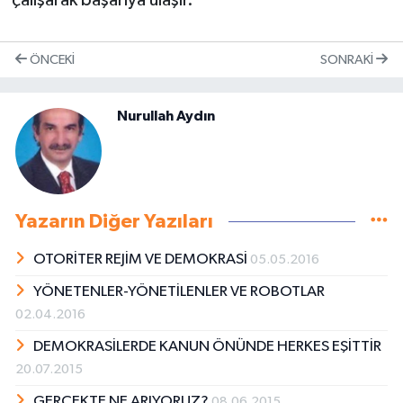
çalışarak başarıya ulaşır.
ÖNCEKI
SONRAKI
Nurullah Aydın
Yazarın Diğer Yazıları
OTORİTER REJİM VE DEMOKRASİ
05.05.2016
YÖNETENLER-YÖNETİLENLER VE ROBOTLAR
02.04.2016
DEMOKRASİLERDE KANUN ÖNÜNDE HERKES EŞİTTİR
20.07.2015
GERÇEKTE NE ARIYORUZ?
08.06.2015