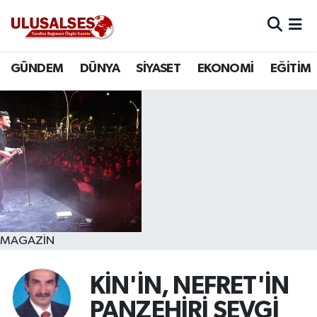
GÜNDEM
Hava Durumu
GÜNDEM
DÜNYA
SİYASET
EKONOMİ
EĞİTİM
DÜNYA
Trafik Durumu
SİYASET
Süper Lig Puan Durumu ve Fikstür
EKONOMİ
Tüm Manşetler
EĞİTİM
Son Dakika Haberleri
SAĞLIK
Haber Arşivi
MAGAZİN
MAGAZİN
KİN'İN, NEFRET'İN
PANZEHİRİ SEVGİ
SPOR