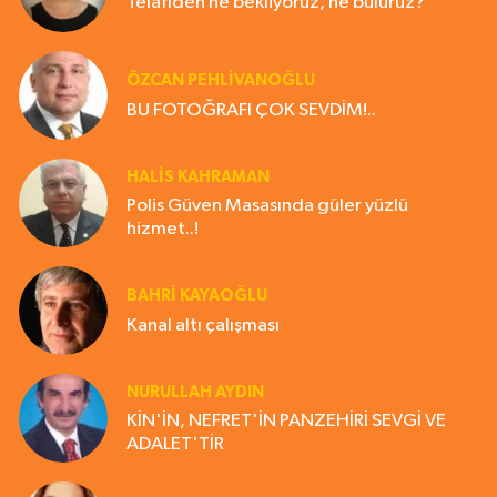
Telafiden ne bekliyoruz, ne buluruz?
ÖZCAN PEHLİVANOĞLU
BU FOTOĞRAFI ÇOK SEVDİM!..
HALIS KAHRAMAN
Polis Güven Masasında güler yüzlü
hizmet..!
BAHRI KAYAOĞLU
Kanal altı çalışması
NURULLAH AYDIN
KİN'İN, NEFRET'İN PANZEHİRİ SEVGİ VE
ADALET'TİR