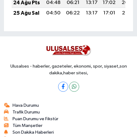
24 Ağu Pts
04:48
06:21
13:17
17:02
20:04
25 Ağu Sal
04:50
06:22
13:17
17:01
20:02
Ulusalses - haberler, gazeteler, ekonomi, spor, siyaset,son
dakika,haber sitesi,
Hava Durumu
Trafik Durumu
Puan Durumu ve Fikstür
Tüm Manşetler
Son Dakika Haberleri