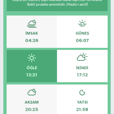
Teâlâ'ya daha sevimlidir. (Hadis-i şerif)
İMSAK
GÜNEŞ
04:26
06:07
ÖĞLE
İKINDI
13:21
17:12
AKŞAM
YATSI
20:25
21:58