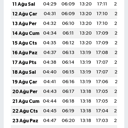
11 Ağu Sal
04:29
06:09
13:20
17:11
20:22
12 Ağu Çar
04:31
06:09
13:20
17:10
20:21
13 Ağu Per
04:32
06:10
13:20
17:10
20:19
14 Ağu Cum
04:34
06:11
13:20
17:09
20:18
15 Ağu Cts
04:35
06:12
13:20
17:09
20:17
16 Ağu Paz
04:37
06:13
13:19
17:08
20:15
17 Ağu Pts
04:38
06:14
13:19
17:07
20:14
18 Ağu Sal
04:40
06:15
13:19
17:07
20:12
19 Ağu Çar
04:41
06:16
13:19
17:06
20:11
20 Ağu Per
04:43
06:17
13:18
17:05
20:10
21 Ağu Cum
04:44
06:18
13:18
17:05
20:08
22 Ağu Cts
04:45
06:19
13:18
17:04
20:07
23 Ağu Paz
04:47
06:20
13:18
17:03
20:05