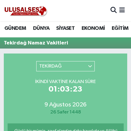
GÜNDEM
Hava Durumu
GÜNDEM
DÜNYA
SİYASET
EKONOMİ
EĞİTİM
DÜNYA
Trafik Durumu
Tekirdağ Namaz Vakitleri
SİYASET
Süper Lig Puan Durumu ve Fikstür
TEKİRDAĞ
EKONOMİ
Tüm Manşetler
İKINDI VAKTINE KALAN SÜRE
EĞİTİM
Son Dakika Haberleri
01:03:23
SAĞLIK
Haber Arşivi
9 Ağustos 2026
MAGAZİN
26 Safer 1448
SPOR
Güçlü bir mümin, zayıf olandan daha hayırlıdır ve Allâhü