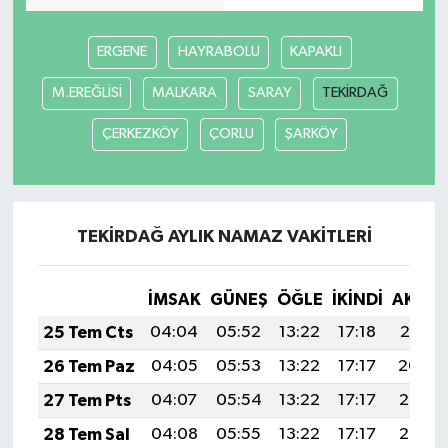
ERGENE
HAYRABOLU
KAPAKLI
M.EREĞLİSİ
MALKARA
SARAY
TEKİRDAĞ
ÇERKEZKÖY
ÇORLU
ŞARKÖY
TEKİRDAĞ AYLIK NAMAZ VAKITLERI
İMSAK
GÜNEŞ
ÖĞLE
İKINDI
AKŞA
25 Tem Cts
04:04
05:52
13:22
17:18
20:41
26 Tem Paz
04:05
05:53
13:22
17:17
20:40
27 Tem Pts
04:07
05:54
13:22
17:17
20:39
28 Tem Sal
04:08
05:55
13:22
17:17
20:38