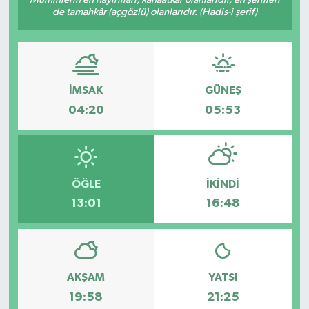
de tamahkâr (açgözlü) olanlarıdır. (Hadis-i şerif)
İMSAK
GÜNEŞ
04:20
05:53
ÖĞLE
İKINDI
13:01
16:48
AKŞAM
YATSI
19:58
21:25