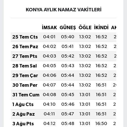
KONYA AYLIK NAMAZ VAKITLERI
İMSAK
GÜNEŞ
ÖĞLE
İKINDI
AKŞA
25 Tem Cts
04:01
05:40
13:02
16:52
20:13
26 Tem Paz
04:02
05:41
13:02
16:52
20:12
27 Tem Pts
04:03
05:42
13:02
16:52
20:11
28 Tem Sal
04:05
05:43
13:02
16:52
20:10
29 Tem Çar
04:06
05:44
13:02
16:52
20:10
30 Tem Per
04:07
05:44
13:02
16:51
20:09
31 Tem Cum
04:08
05:45
13:01
16:51
20:08
1 Ağu Cts
04:10
05:46
13:01
16:51
20:07
2 Ağu Paz
04:11
05:47
13:01
16:51
20:06
3 Ağu Pts
04:12
05:48
13:01
16:50
20:05