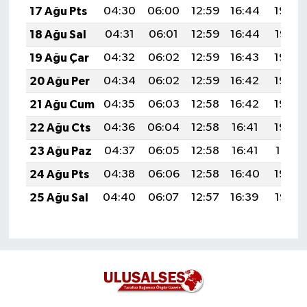
17 Ağu Pts
04:30
06:00
12:59
16:44
19:49
18 Ağu Sal
04:31
06:01
12:59
16:44
19:47
19 Ağu Çar
04:32
06:02
12:59
16:43
19:46
20 Ağu Per
04:34
06:02
12:59
16:42
19:45
21 Ağu Cum
04:35
06:03
12:58
16:42
19:43
22 Ağu Cts
04:36
06:04
12:58
16:41
19:42
23 Ağu Paz
04:37
06:05
12:58
16:41
19:41
24 Ağu Pts
04:38
06:06
12:58
16:40
19:39
25 Ağu Sal
04:40
06:07
12:57
16:39
19:38