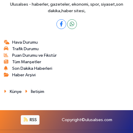
Ulusalses - haberler, gazeteler, ekonomi, spor, siyaset,son
dakika,haber sitesi,
Hava Durumu
Trafik Durumu
Puan Durumu ve Fikstür
Tüm Manşetler
Son Dakika Haberleri
Haber Arşivi
Künye
İletişim
RSS
Copyright©ulusalses.com