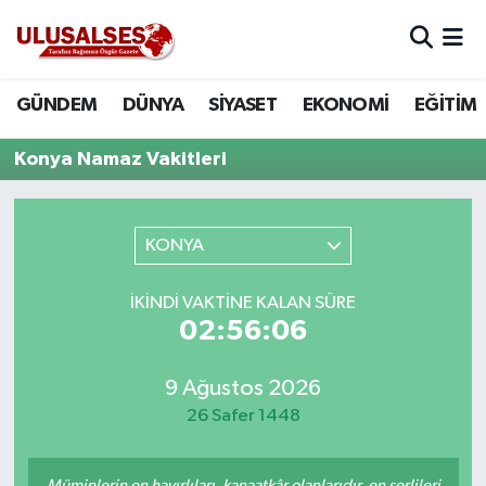
GÜNDEM
Hava Durumu
GÜNDEM
DÜNYA
SİYASET
EKONOMİ
EĞİTİM
DÜNYA
Trafik Durumu
Konya Namaz Vakitleri
SİYASET
Süper Lig Puan Durumu ve Fikstür
KONYA
EKONOMİ
Tüm Manşetler
İKINDI VAKTINE KALAN SÜRE
EĞİTİM
Son Dakika Haberleri
02:56:06
SAĞLIK
Haber Arşivi
9 Ağustos 2026
MAGAZİN
26 Safer 1448
SPOR
Müminlerin en hayırlıları, kanaatkâr olanlarıdır, en şerlileri