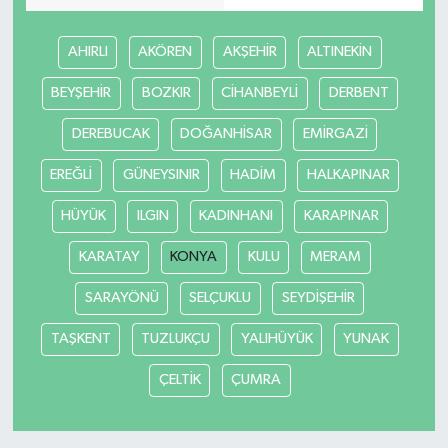
AHIRLI
AKÖREN
AKŞEHİR
ALTINEKİN
BEYŞEHİR
BOZKIR
CİHANBEYLİ
DERBENT
DEREBUCAK
DOĞANHİSAR
EMİRGAZİ
EREĞLİ
GÜNEYSINIR
HADİM
HALKAPINAR
HÜYÜK
ILGIN
KADINHANI
KARAPINAR
KARATAY
KONYA
KULU
MERAM
SARAYÖNÜ
SELÇUKLU
SEYDİŞEHİR
TAŞKENT
TUZLUKÇU
YALIHÜYÜK
YUNAK
ÇELTİK
ÇUMRA