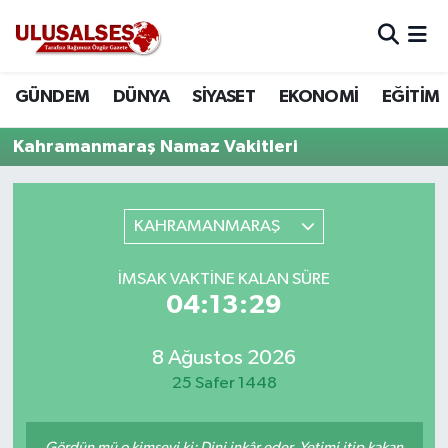
GÜNDEM
Hava Durumu
GÜNDEM
DÜNYA
SİYASET
EKONOMİ
EĞİTİM
DÜNYA
Trafik Durumu
Kahramanmaraş Namaz Vakitleri
SİYASET
Süper Lig Puan Durumu ve Fikstür
KAHRAMANMARAŞ
EKONOMİ
Tüm Manşetler
İMSAK VAKTINE KALAN SÜRE
EĞİTİM
Son Dakika Haberleri
04:13:29
SAĞLIK
Haber Arşivi
8 Ağustos 2026
MAGAZİN
25 Safer 1448
SPOR
Gördün mü o kimseyi ki: Dini inkâr eder. Yetimi itip kakan