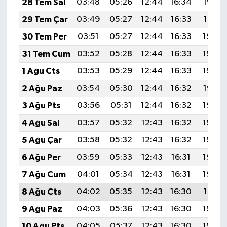
28 Tem Sal
03:48
05:26
12:44
16:34
19:52
29 Tem Çar
03:49
05:27
12:44
16:33
19:51
30 Tem Per
03:51
05:27
12:44
16:33
19:50
31 Tem Cum
03:52
05:28
12:44
16:33
19:49
1 Ağu Cts
03:53
05:29
12:44
16:33
19:48
2 Ağu Paz
03:54
05:30
12:44
16:32
19:47
3 Ağu Pts
03:56
05:31
12:44
16:32
19:46
4 Ağu Sal
03:57
05:32
12:43
16:32
19:45
5 Ağu Çar
03:58
05:32
12:43
16:32
19:44
6 Ağu Per
03:59
05:33
12:43
16:31
19:43
7 Ağu Cum
04:01
05:34
12:43
16:31
19:42
8 Ağu Cts
04:02
05:35
12:43
16:30
19:41
9 Ağu Paz
04:03
05:36
12:43
16:30
19:40
10 Ağu Pts
04:05
05:37
12:43
16:30
19:39