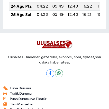
24 Ağu Pts
04:22
05:49
12:40
16:22
19:21
25 Ağu Sal
04:23
05:49
12:40
16:21
19:20
Ulusalses - haberler, gazeteler, ekonomi, spor, siyaset,son
dakika,haber sitesi,
Hava Durumu
Trafik Durumu
Puan Durumu ve Fikstür
Tüm Manşetler