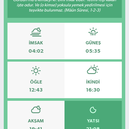
işte odur. Ve (o kimse) yoksula yemek yedirilmesi için
teşvikte bulunmaz. (Mâûn Sûresi, 1-2-3)
İMSAK
GÜNEŞ
04:02
05:35
ÖĞLE
İKINDI
12:43
16:30
AKŞAM
YATSI