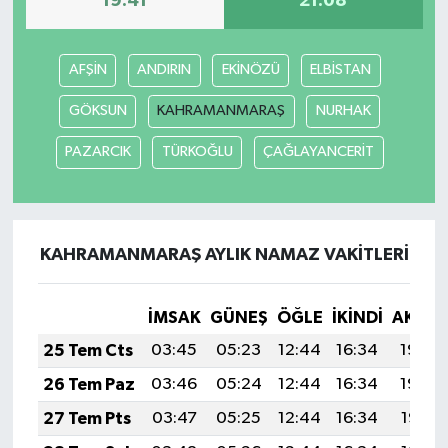
19:41
21:08
AFŞİN
ANDIRIN
EKİNÖZÜ
ELBİSTAN
GÖKSUN
KAHRAMANMARAŞ
NURHAK
PAZARCIK
TÜRKOĞLU
ÇAĞLAYANCERİT
KAHRAMANMARAŞ AYLIK NAMAZ VAKITLERI
İMSAK
GÜNEŞ
ÖĞLE
İKINDI
AKŞA
25 Tem Cts
03:45
05:23
12:44
16:34
19:54
26 Tem Paz
03:46
05:24
12:44
16:34
19:54
27 Tem Pts
03:47
05:25
12:44
16:34
19:53