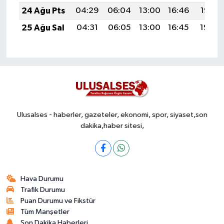
24 Ağu Pts
04:29
06:04
13:00
16:46
19:47
25 Ağu Sal
04:31
06:05
13:00
16:45
19:46
Ulusalses - haberler, gazeteler, ekonomi, spor, siyaset,son
dakika,haber sitesi,
Hava Durumu
Trafik Durumu
Puan Durumu ve Fikstür
Tüm Manşetler
Son Dakika Haberleri