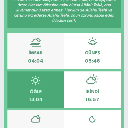
örter. Her kim öfkesine mâni olursa Allâhü Teâlâ, ona
kıyâmet günü azap etmez. Her kim de Allâhü Teâlâ'ya
özrünü arz ederse Allâhü Teâlâ, onun özrünü kabul eder.
(Hadis-i şerif)
İMSAK
GÜNEŞ
04:04
05:46
ÖĞLE
İKINDI
13:04
16:57