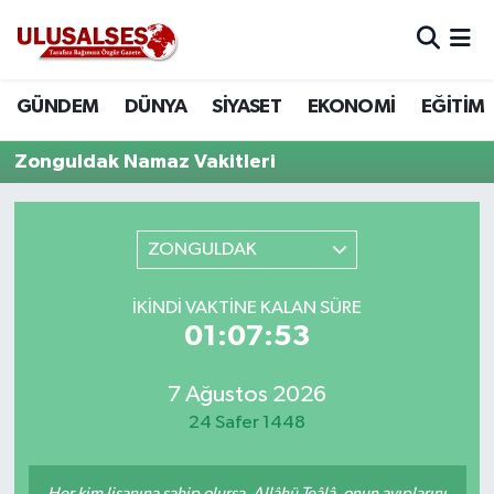
GÜNDEM
Hava Durumu
GÜNDEM
DÜNYA
SİYASET
EKONOMİ
EĞİTİM
DÜNYA
Trafik Durumu
Zonguldak Namaz Vakitleri
SİYASET
Süper Lig Puan Durumu ve Fikstür
ZONGULDAK
EKONOMİ
Tüm Manşetler
İKINDI VAKTINE KALAN SÜRE
EĞİTİM
Son Dakika Haberleri
01:07:53
SAĞLIK
Haber Arşivi
7 Ağustos 2026
MAGAZİN
24 Safer 1448
SPOR
Her kim lisanına sahip olursa, Allâhü Teâlâ, onun ayıplarını