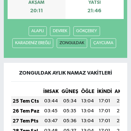
AKŞAM
YATSI
20:11
21:46
ALAPLI
DEVREK
GÖKÇEBEY
KARADENİZ EREĞLİ
ZONGULDAK
ÇAYCUMA
ZONGULDAK AYLIK NAMAZ VAKITLERI
İMSAK
GÜNEŞ
ÖĞLE
İKINDI
AKŞA
25 Tem Cts
03:44
05:34
13:04
17:01
20:25
26 Tem Paz
03:45
05:35
13:04
17:01
20:24
27 Tem Pts
03:47
05:36
13:04
17:01
20:23
28 Tem Sal
03:48
05:37
13:04
17:01
20:22