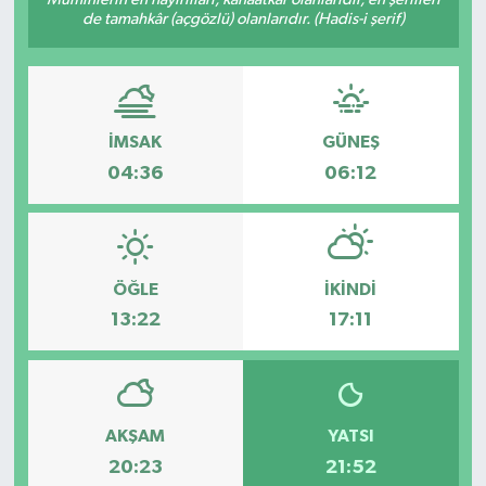
de tamahkâr (açgözlü) olanlarıdır. (Hadis-i şerif)
İMSAK
GÜNEŞ
04:36
06:12
ÖĞLE
İKINDI
13:22
17:11
AKŞAM
YATSI
20:23
21:52