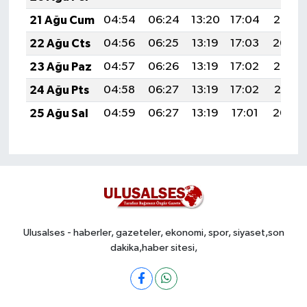
21 Ağu Cum
04:54
06:24
13:20
17:04
20:06
22 Ağu Cts
04:56
06:25
13:19
17:03
20:04
23 Ağu Paz
04:57
06:26
13:19
17:02
20:03
24 Ağu Pts
04:58
06:27
13:19
17:02
20:01
25 Ağu Sal
04:59
06:27
13:19
17:01
20:00
Ulusalses - haberler, gazeteler, ekonomi, spor, siyaset,son
dakika,haber sitesi,