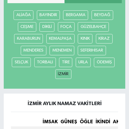
ALİAĞA
BAYINDIR
BERGAMA
BEYDAĞ
CEŞME
DİKİLİ
FOÇA
GÜZELBAHÇE
KARABURUN
KEMALPAŞA
KINIK
KİRAZ
MENDERES
MENEMEN
SEFERIHİSAR
SELÇUK
TORBALI
TİRE
URLA
ÖDEMİŞ
İZMİR
İZMİR AYLIK NAMAZ VAKITLERI
İMSAK
GÜNEŞ
ÖĞLE
İKINDI
AKŞA