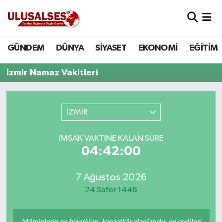
GÜNDEM
Hava Durumu
GÜNDEM
DÜNYA
SİYASET
EKONOMİ
EĞİTİM
DÜNYA
Trafik Durumu
İzmir Namaz Vakitleri
SİYASET
Süper Lig Puan Durumu ve Fikstür
İZMİR
EKONOMİ
Tüm Manşetler
İMSAK VAKTINE KALAN SÜRE
EĞİTİM
Son Dakika Haberleri
04:42:00
SAĞLIK
Haber Arşivi
7 Ağustos 2026
MAGAZİN
24 Safer 1448
SPOR
Müminlerin en hayırlıları, kanaatkâr olanlarıdır, en şerlileri