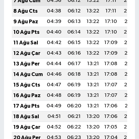
7 Ağu Cum
04:36
06:12
13:22
17:11
20:23
8 Ağu Cts
04:38
06:12
13:22
17:11
20:22
9 Ağu Paz
04:39
06:13
13:22
17:10
20:21
10 Ağu Pts
04:40
06:14
13:22
17:10
20:20
11 Ağu Sal
04:42
06:15
13:22
17:09
20:19
12 Ağu Çar
04:43
06:16
13:22
17:09
20:17
13 Ağu Per
04:44
06:17
13:21
17:08
20:16
14 Ağu Cum
04:46
06:18
13:21
17:08
20:15
15 Ağu Cts
04:47
06:19
13:21
17:07
20:14
16 Ağu Paz
04:48
06:19
13:21
17:07
20:12
17 Ağu Pts
04:49
06:20
13:21
17:06
20:11
18 Ağu Sal
04:51
06:21
13:20
17:06
20:10
19 Ağu Çar
04:52
06:22
13:20
17:05
20:08
20 Ağu Per
04:53
06:23
13:20
17:04
20:07