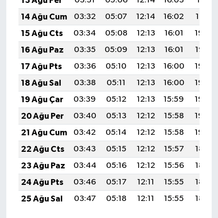
13 Ağu Per
03:31
05:06
12:14
16:03
19:11
14 Ağu Cum
03:32
05:07
12:14
16:02
19:10
15 Ağu Cts
03:34
05:08
12:13
16:01
19:09
16 Ağu Paz
03:35
05:09
12:13
16:01
19:07
17 Ağu Pts
03:36
05:10
12:13
16:00
19:06
18 Ağu Sal
03:38
05:11
12:13
16:00
19:05
19 Ağu Çar
03:39
05:12
12:13
15:59
19:03
20 Ağu Per
03:40
05:13
12:12
15:58
19:02
21 Ağu Cum
03:42
05:14
12:12
15:58
19:00
22 Ağu Cts
03:43
05:15
12:12
15:57
18:59
23 Ağu Paz
03:44
05:16
12:12
15:56
18:57
24 Ağu Pts
03:46
05:17
12:11
15:55
18:56
25 Ağu Sal
03:47
05:18
12:11
15:55
18:54