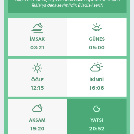
Teâlâ'ya daha sevimlidir. (Hadis-i şerif)
İMSAK
GÜNEŞ
03:21
05:00
ÖĞLE
İKINDI
12:15
16:06
AKŞAM
YATSI
19:20
20:52