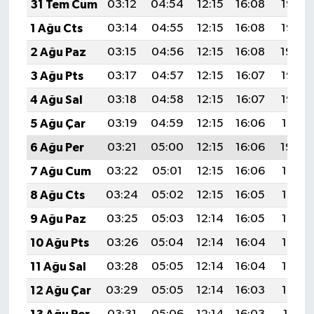
31 Tem Cum
03:12
04:54
12:15
16:08
19:26
1 Ağu Cts
03:14
04:55
12:15
16:08
19:25
2 Ağu Paz
03:15
04:56
12:15
16:08
19:24
3 Ağu Pts
03:17
04:57
12:15
16:07
19:23
4 Ağu Sal
03:18
04:58
12:15
16:07
19:22
5 Ağu Çar
03:19
04:59
12:15
16:06
19:21
6 Ağu Per
03:21
05:00
12:15
16:06
19:20
7 Ağu Cum
03:22
05:01
12:15
16:06
19:19
8 Ağu Cts
03:24
05:02
12:15
16:05
19:17
9 Ağu Paz
03:25
05:03
12:14
16:05
19:16
10 Ağu Pts
03:26
05:04
12:14
16:04
19:15
11 Ağu Sal
03:28
05:05
12:14
16:04
19:14
12 Ağu Çar
03:29
05:05
12:14
16:03
19:13