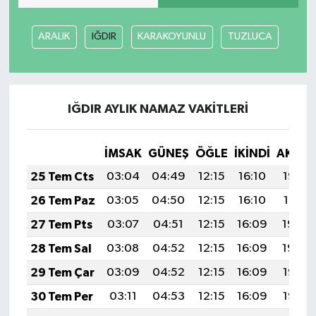
ARALIK
IĞDIR
KARAKOYUNLU
TUZLUCA
IĞDIR AYLIK NAMAZ VAKITLERI
İMSAK
GÜNEŞ
ÖĞLE
İKINDI
AKŞA
25 Tem Cts
03:04
04:49
12:15
16:10
19:32
26 Tem Paz
03:05
04:50
12:15
16:10
19:31
27 Tem Pts
03:07
04:51
12:15
16:09
19:30
28 Tem Sal
03:08
04:52
12:15
16:09
19:29
29 Tem Çar
03:09
04:52
12:15
16:09
19:28
30 Tem Per
03:11
04:53
12:15
16:09
19:27