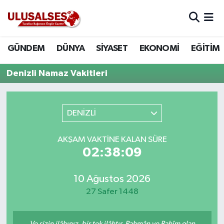
GÜNDEM
Hava Durumu
GÜNDEM
DÜNYA
SİYASET
EKONOMİ
EĞİTİM
DÜNYA
Trafik Durumu
Denizli Namaz Vakitleri
SİYASET
Süper Lig Puan Durumu ve Fikstür
DENİZLİ
EKONOMİ
Tüm Manşetler
AKŞAM VAKTINE KALAN SÜRE
EĞİTİM
Son Dakika Haberleri
02:38:09
SAĞLIK
Haber Arşivi
10 Ağustos 2026
MAGAZİN
27 Safer 1448
SPOR
Ve sizin ilâhınız, bir tek ilâhtır. Rahmân ve Rahîm olan