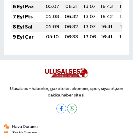
6 Eyl Paz
05:07
06:31
13:07
16:43
19:34
7 Eyl Pts
05:08
06:32
13:07
16:42
19:32
8 Eyl Sal
05:09
06:32
13:07
16:41
19:31
9 Eyl Çar
05:10
06:33
13:06
16:41
19:29
Ulusalses - haberler, gazeteler, ekonomi, spor, siyaset,son
dakika,haber sitesi,
Hava Durumu