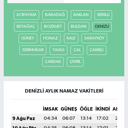
ACIPAYAM
BABADAĞ
BAKLAN
BEKİLLİ
BEYAĞAÇ
BOZKURT
BULDAN
DENİZLİ
GÜNEY
HONAZ
KALE
SARAYKÖY
SERİNHİSAR
TAVAS
ÇAL
ÇAMELİ
ÇARDAK
ÇİVRİL
DENİZLİ AYLIK NAMAZ VAKITLERI
İMSAK
GÜNEŞ
ÖĞLE
İKINDI
AKŞA
9 Ağu Paz
04:34
06:07
13:14
17:02
20:12