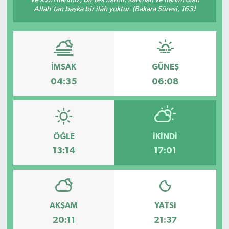
Allah'tan başka bir ilâh yoktur. (Bakara Sûresi, 163)
İMSAK
GÜNEŞ
04:35
06:08
ÖĞLE
İKINDI
13:14
17:01
AKŞAM
YATSI
20:11
21:37