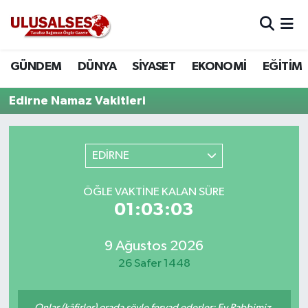
GÜNDEM
Hava Durumu
GÜNDEM
DÜNYA
SİYASET
EKONOMİ
EĞİTİM
DÜNYA
Trafik Durumu
Edirne Namaz Vakitleri
SİYASET
Süper Lig Puan Durumu ve Fikstür
EDİRNE
EKONOMİ
Tüm Manşetler
ÖĞLE VAKTINE KALAN SÜRE
EĞİTİM
Son Dakika Haberleri
01:03:03
SAĞLIK
Haber Arşivi
9 Ağustos 2026
MAGAZİN
26 Safer 1448
SPOR
Onlar (kâfirler) orada şöyle feryad ederler: Ey Rabbimiz,