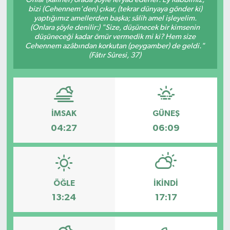
bizi (Cehennem'den) çıkar, (tekrar dünyaya gönder ki)
yaptığımız amellerden başka; sâlih amel işleyelim.
(Onlara şöyle denilir:) "Size, düşünecek bir kimsenin
düşüneceği kadar ömür vermedik mi ki? Hem size
Cehennem azâbından korkutan (peygamber) de geldi."
(Fâtır Sûresi, 37)
İMSAK
GÜNEŞ
04:27
06:09
ÖĞLE
İKINDI
13:24
17:17