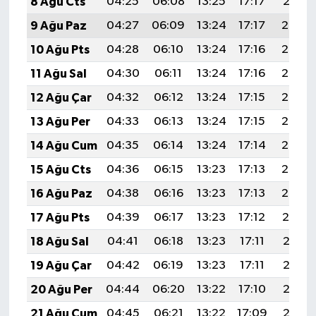
8 Ağu Cts
04:25
06:08
13:25
17:17
20:31
9 Ağu Paz
04:27
06:09
13:24
17:17
20:30
10 Ağu Pts
04:28
06:10
13:24
17:16
20:29
11 Ağu Sal
04:30
06:11
13:24
17:16
20:27
12 Ağu Çar
04:32
06:12
13:24
17:15
20:26
13 Ağu Per
04:33
06:13
13:24
17:15
20:25
14 Ağu Cum
04:35
06:14
13:24
17:14
20:23
15 Ağu Cts
04:36
06:15
13:23
17:13
20:22
16 Ağu Paz
04:38
06:16
13:23
17:13
20:20
17 Ağu Pts
04:39
06:17
13:23
17:12
20:19
18 Ağu Sal
04:41
06:18
13:23
17:11
20:18
19 Ağu Çar
04:42
06:19
13:23
17:11
20:16
20 Ağu Per
04:44
06:20
13:22
17:10
20:15
21 Ağu Cum
04:45
06:21
13:22
17:09
20:13