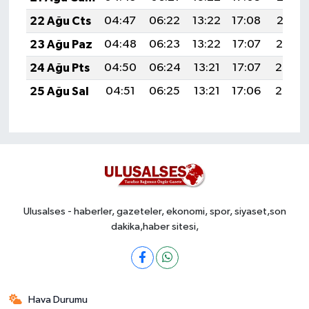
22 Ağu Cts
04:47
06:22
13:22
17:08
20:12
23 Ağu Paz
04:48
06:23
13:22
17:07
20:10
24 Ağu Pts
04:50
06:24
13:21
17:07
20:08
25 Ağu Sal
04:51
06:25
13:21
17:06
20:07
Ulusalses - haberler, gazeteler, ekonomi, spor, siyaset,son
dakika,haber sitesi,
Hava Durumu