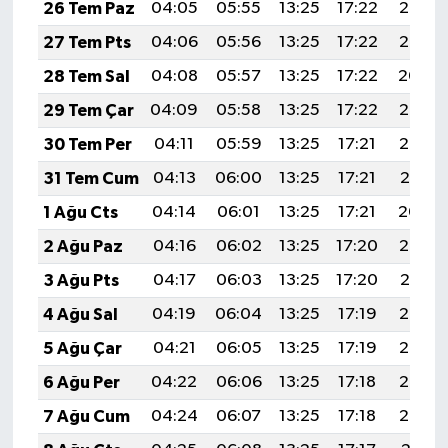
26 Tem Paz
04:05
05:55
13:25
17:22
20:46
27 Tem Pts
04:06
05:56
13:25
17:22
20:45
28 Tem Sal
04:08
05:57
13:25
17:22
20:44
29 Tem Çar
04:09
05:58
13:25
17:22
20:43
30 Tem Per
04:11
05:59
13:25
17:21
20:42
31 Tem Cum
04:13
06:00
13:25
17:21
20:41
1 Ağu Cts
04:14
06:01
13:25
17:21
20:40
2 Ağu Paz
04:16
06:02
13:25
17:20
20:39
3 Ağu Pts
04:17
06:03
13:25
17:20
20:37
4 Ağu Sal
04:19
06:04
13:25
17:19
20:36
5 Ağu Çar
04:21
06:05
13:25
17:19
20:35
6 Ağu Per
04:22
06:06
13:25
17:18
20:34
7 Ağu Cum
04:24
06:07
13:25
17:18
20:33