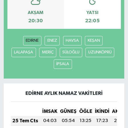
AKŞAM
YATSI
20:30
22:05
EDİRNE
ENEZ
HAVSA
KEŞAN
LALAPAŞA
MERİÇ
SÜLOĞLU
UZUNKÖPRÜ
İPSALA
EDİRNE AYLIK NAMAZ VAKITLERI
İMSAK
GÜNEŞ
ÖĞLE
İKINDI
AKŞA
25 Tem Cts
04:03
05:54
13:25
17:23
20:47