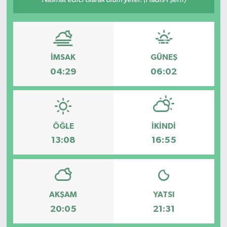
İMSAK
GÜNEŞ
04:29
06:02
ÖĞLE
İKINDI
13:08
16:55
AKŞAM
YATSI
20:05
21:31