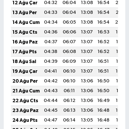
12 Ağu Çar
04:32
06:04
13:08
16:54
20:02
13 Ağu Per
04:33
06:04
13:08
16:54
20:01
14 Ağu Cum
04:34
06:05
13:08
16:54
20:00
15 Ağu Cts
04:36
06:06
13:07
16:53
19:59
16 Ağu Paz
04:37
06:07
13:07
16:52
19:58
17 Ağu Pts
04:38
06:08
13:07
16:52
19:56
18 Ağu Sal
04:39
06:09
13:07
16:51
19:55
19 Ağu Çar
04:41
06:10
13:07
16:51
19:54
20 Ağu Per
04:42
06:10
13:06
16:50
19:52
21 Ağu Cum
04:43
06:11
13:06
16:50
19:51
22 Ağu Cts
04:44
06:12
13:06
16:49
19:50
23 Ağu Paz
04:45
06:13
13:06
16:48
19:48
24 Ağu Pts
04:47
06:14
13:05
16:48
19:47