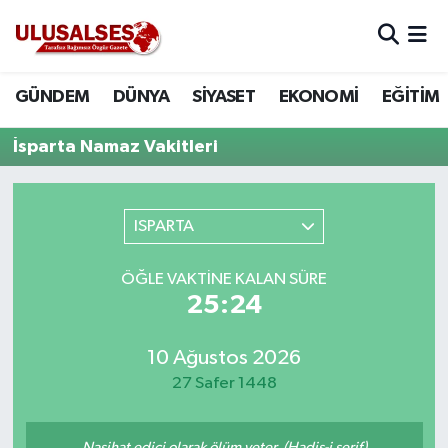
GÜNDEM
Hava Durumu
GÜNDEM
DÜNYA
SİYASET
EKONOMİ
EĞİTİM
DÜNYA
Trafik Durumu
İsparta Namaz Vakitleri
SİYASET
Süper Lig Puan Durumu ve Fikstür
ISPARTA
EKONOMİ
Tüm Manşetler
ÖĞLE VAKTINE KALAN SÜRE
EĞİTİM
Son Dakika Haberleri
25:24
SAĞLIK
Haber Arşivi
10 Ağustos 2026
MAGAZİN
27 Safer 1448
SPOR
Nasihat edici olarak ölüm yeter. (Hadis-i şerif)