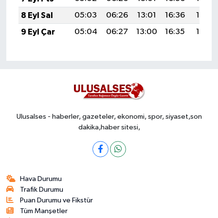
8 Eyl Sal
05:03
06:26
13:01
16:36
19:25
9 Eyl Çar
05:04
06:27
13:00
16:35
19:23
Ulusalses - haberler, gazeteler, ekonomi, spor, siyaset,son
dakika,haber sitesi,
Hava Durumu
Trafik Durumu
Puan Durumu ve Fikstür
Tüm Manşetler