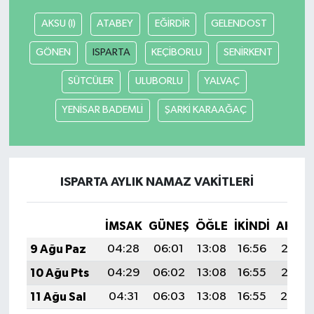
AKSU (I)
ATABEY
EĞİRDİR
GELENDOST
GÖNEN
ISPARTA
KEÇİBORLU
SENİRKENT
SÜTCÜLER
ULUBORLU
YALVAÇ
YENİSAR BADEMLİ
ŞARKİ KARAAĞAÇ
ISPARTA AYLIK NAMAZ VAKITLERI
İMSAK
GÜNEŞ
ÖĞLE
İKINDI
AKŞA
9 Ağu Paz
04:28
06:01
13:08
16:56
20:06
10 Ağu Pts
04:29
06:02
13:08
16:55
20:05
11 Ağu Sal
04:31
06:03
13:08
16:55
20:04