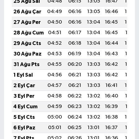
25 Ağu Sal
04:48
06:15
13:05
16:47
19:45
26 Ağu Çar
04:49
06:16
13:05
16:46
19:44
27 Ağu Per
04:50
06:16
13:04
16:45
19:43
28 Ağu Cum
04:51
06:17
13:04
16:45
19:41
29 Ağu Cts
04:52
06:18
13:04
16:44
19:40
30 Ağu Paz
04:53
06:19
13:04
16:43
19:38
31 Ağu Pts
04:55
06:20
13:03
16:42
19:37
1 Eyl Sal
04:56
06:21
13:03
16:42
19:35
2 Eyl Çar
04:57
06:21
13:03
16:41
19:34
3 Eyl Per
04:58
06:22
13:02
16:40
19:32
4 Eyl Cum
04:59
06:23
13:02
16:39
19:31
5 Eyl Cts
05:00
06:24
13:02
16:38
19:29
6 Eyl Paz
05:01
06:25
13:01
16:37
19:28
7 Eyl Pts
05:02
06:26
13:01
16:36
19:26