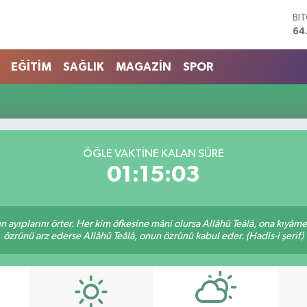
BI
64
DO
47
EĞİTİM
SAĞLIK
MAGAZİN
SPOR
EU
55
ST
64
GR
66
ÖĞLE VAKTINE KALAN SÜRE
Bİ
01:15:03
13
nun ayıplarını örter. Her kim öfkesine mâni olursa Allâhü Teâlâ, ona kıyâ
özrünü arz ederse Allâhü Teâlâ, onun özrünü kabul eder. (Hadis-i şerif)