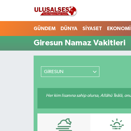
GÜNDEM
Hava Durumu
GÜNDEM
DÜNYA
SİYASET
EKONOMİ
DÜNYA
Trafik Durumu
Giresun Namaz Vakitleri
SİYASET
Süper Lig Puan Durumu ve Fikstür
EKONOMİ
Tüm Manşetler
GİRESUN
EĞİTİM
Son Dakika Haberleri
Her kim lisanına sahip olursa, Allâhü Teâlâ, o
SAĞLIK
Haber Arşivi
MAGAZİN
SPOR