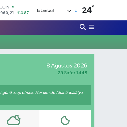
°
TCOIN
24
İstanbul
.960,21
%0.87
LAR
,7436
%0.18
RO
,2510
%0.32
ERLİN
,4811
%0.38
AM ALTIN
60.55
%0.03
ST100
8 Ağustos 2026
.779
%-14
25 Safer 1448
met günü azap etmez. Her kim de Allâhü Teâlâ'ya