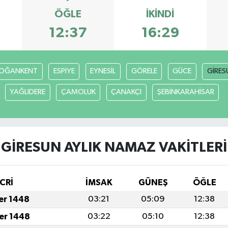
ÖĞLE
İKINDI
12:37
16:29
OĞANKENT
ESPİYE
EYNESİL
GÖRELE
GÜCE
GİRES
YAĞLIDERE
ÇAMOLUK
ÇANAKÇI
ŞEBİNKARAHİSAR
GİRESUN AYLIK NAMAZ VAKITLERI
CRİ
İMSAK
GÜNEŞ
ÖĞLE
fer 1448
03:21
05:09
12:38
fer 1448
03:22
05:10
12:38