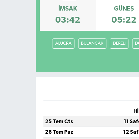
İMSAK
GÜNEŞ
03:42
05:22
ALUCRA
BULANCAK
DERELİ
D
Hİ
25 Tem Cts
11 Sa
26 Tem Paz
12 Sa