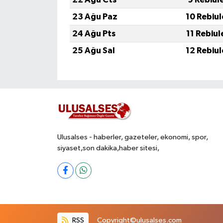
23 Ağu Paz
10 Rebiu
24 Ağu Pts
11 Rebiu
25 Ağu Sal
12 Rebiu
Ulusalses - haberler, gazeteler, ekonomi, spor,
siyaset,son dakika,haber sitesi,
RSS
Copyright©ulusalses.com