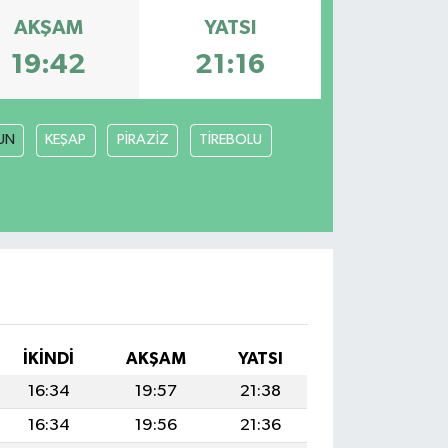
AKŞAM
YATSI
19:42
21:16
UN
KEŞAP
PİRAZİZ
TİREBOLU
İKINDI
AKŞAM
YATSI
16:34
19:57
21:38
16:34
19:56
21:36