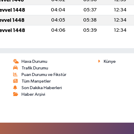
levvel 1448
04:04
05:37
12:34
levvel 1448
04:05
05:38
12:34
levvel 1448
04:06
05:39
12:34
Hava Durumu
Künye
Trafik Durumu
Puan Durumu ve Fikstür
Tüm Manşetler
Son Dakika Haberleri
Haber Arşivi