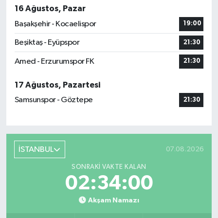
16 Ağustos, Pazar
Başakşehir - Kocaelispor
19:00
Beşiktaş - Eyüpspor
21:30
Amed - Erzurumspor FK
21:30
17 Ağustos, Pazartesi
Samsunspor - Göztepe
21:30
İSTANBUL
07.08.2026
SONRAKI VAKTE KALAN
02:34:00
Akşam Namazı