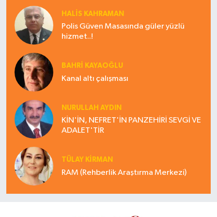
HALIS KAHRAMAN
Polis Güven Masasında güler yüzlü
hizmet..!
BAHRI KAYAOĞLU
Kanal altı çalışması
NURULLAH AYDIN
KİN'İN, NEFRET'İN PANZEHİRİ SEVGİ VE
ADALET'TİR
TÜLAY KİRMAN
RAM (Rehberlik Araştırma Merkezi)