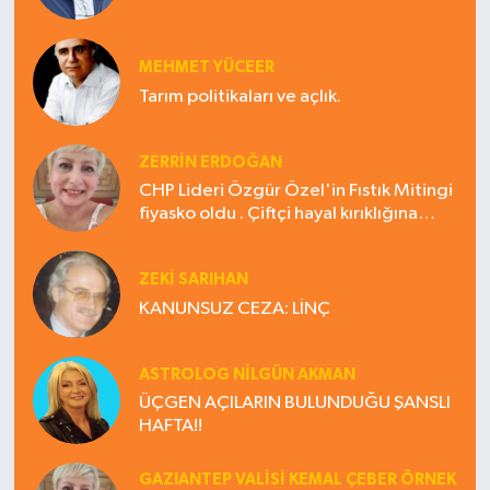
MEHMET YÜCEER
Tarım politikaları ve açlık.
ZERRIN ERDOĞAN
CHP Lideri Özgür Özel'in Fıstık Mitingi
fiyasko oldu . Çiftçi hayal kırıklığına
uğradı
ZEKI SARIHAN
KANUNSUZ CEZA: LİNÇ
ASTROLOG NILGÜN AKMAN
ÜÇGEN AÇILARIN BULUNDUĞU ŞANSLI
HAFTA!!
GAZIANTEP VALISI KEMAL ÇEBER ÖRNEK