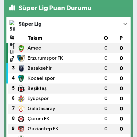
Süper Lig Puan Durumu
Süper Lig
#
Takım
O
P
1
Amed
0
0
2
Erzurumspor FK
0
0
3
Başakşehir
0
0
4
Kocaelispor
0
0
5
Beşiktaş
0
0
6
Eyüpspor
0
0
7
Galatasaray
0
0
8
Çorum FK
0
0
9
Gaziantep FK
0
0