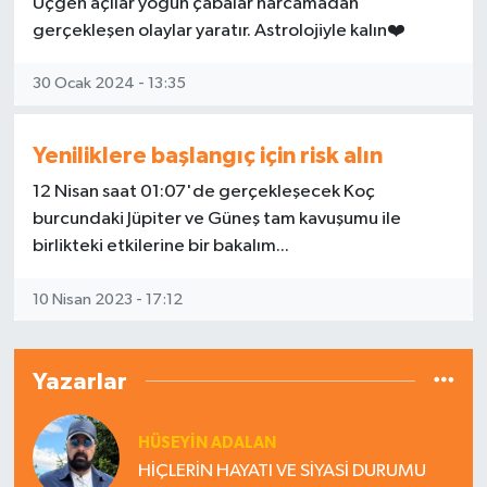
Üçgen açılar yoğun çabalar harcamadan
gerçekleşen olaylar yaratır. Astrolojiyle kalın❤️
30 Ocak 2024 - 13:35
Yeniliklere başlangıç için risk alın
12 Nisan saat 01:07'de gerçekleşecek Koç
burcundaki Jüpiter ve Güneş tam kavuşumu ile
birlikteki etkilerine bir bakalım...
10 Nisan 2023 - 17:12
Yazarlar
HÜSEYIN ADALAN
HİÇLERİN HAYATI VE SİYASİ DURUMU