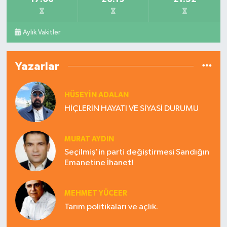
Aylık Vakitler
Yazarlar
HÜSEYIN ADALAN
HİÇLERİN HAYATI VE SİYASİ DURUMU
MURAT AYDIN
Seçilmiş'in parti değiştirmesi Sandığın
Emanetine İhanet!
MEHMET YÜCEER
Tarım politikaları ve açlık.