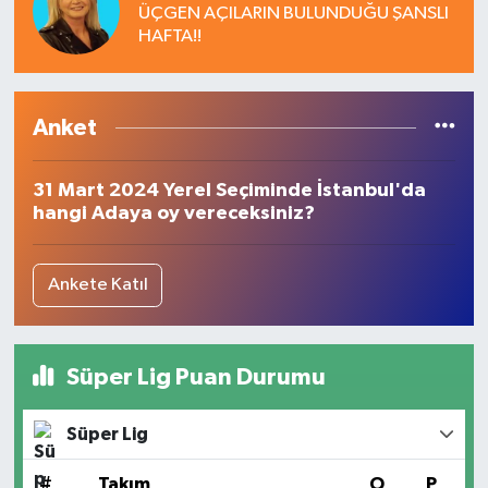
ÜÇGEN AÇILARIN BULUNDUĞU ŞANSLI
HAFTA!!
Anket
31 Mart 2024 Yerel Seçiminde İstanbul'da
hangi Adaya oy vereceksiniz?
Ankete Katıl
Süper Lig Puan Durumu
Süper Lig
#
Takım
O
P