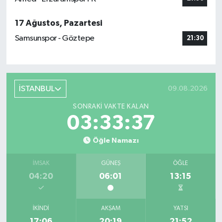
17 Ağustos, Pazartesi
Samsunspor - Göztepe
21:30
İSTANBUL
09.08.2026
SONRAKI VAKTE KALAN
03:33:36
Öğle Namazı
İMSAK
GÜNEŞ
ÖĞLE
04:20
06:01
13:15
İKINDI
AKŞAM
YATSI
17:06
20:19
21:52