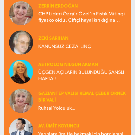
ZERRIN ERDOĞAN
CHP Lideri Özgür Özel'in Fıstık Mitingi
fiyasko oldu . Çiftçi hayal kırıklığına
uğradı
ZEKI SARIHAN
KANUNSUZ CEZA: LİNÇ
ASTROLOG NILGÜN AKMAN
ÜÇGEN AÇILARIN BULUNDUĞU ŞANSLI
HAFTA!!
GAZIANTEP VALISI KEMAL ÇEBER ÖRNEK
BİR VALİ
Ruhsal Yolculuk...
AV. ÜMIT KOYUNCU
Yarınlara ümitle bakmak için borçlanın!