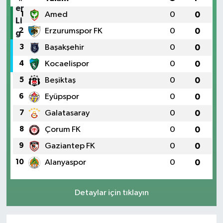
1
Amed
0
0
2
Erzurumspor FK
0
0
3
Başakşehir
0
0
4
Kocaelispor
0
0
5
Beşiktaş
0
0
6
Eyüpspor
0
0
7
Galatasaray
0
0
8
Çorum FK
0
0
9
Gaziantep FK
0
0
10
Alanyaspor
0
0
Detaylar için tıklayın