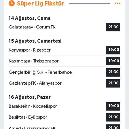
Süper Lig Fikstür
14 Ağustos, Cuma
Galatasaray - Çorum FK
21:30
15 Ağustos, Cumartesi
Konyaspor - Rizespor
19:00
Kasımpaşa - Trabzonspor
19:00
Gençlerbirliği S.K. - Fenerbahçe
21:30
Gaziantep FK - Alanyaspor
21:30
16 Ağustos, Pazar
Başakşehir - Kocaelispor
19:00
Beşiktaş - Eyüpspor
21:30
Amed - Erzurumspor FK
21:30