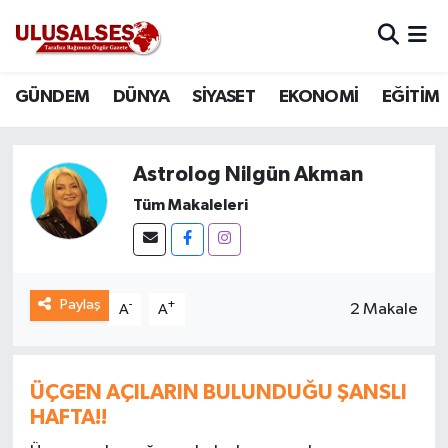
GÜNDEM
Hava Durumu
GÜNDEM
DÜNYA
SİYASET
EKONOMİ
EĞİTİM
DÜNYA
Trafik Durumu
Astrolog Nilgün Akman
SİYASET
Süper Lig Puan Durumu ve Fikstür
Tüm Makaleleri
EKONOMİ
Tüm Manşetler
EĞİTİM
Son Dakika Haberleri
Paylaş
-
+
2 Makale
A
A
SAĞLIK
Haber Arşivi
MAGAZİN
ÜÇGEN AÇILARIN BULUNDUĞU ŞANSLI
HAFTA!!
SPOR