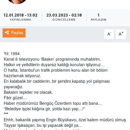
12.01.2018 - 13:02
23.03.2023 - 02:18
1
YAYINLANMA
GÜNCELLEME
PAYLAŞIM
Paylaş
-
+
A
A
Yıl: 1994
Kanal 6 televizyonu ‘Baskın’ programında muhabirim.
Halkın ve yetkililerin duyarsız kaldığı konuları işliyoruz…
O hafta, İstanbul’un trafik problemini konu alan bir bölüm
hazırlamak istiyoruz.
En kalabalık bir caddenin, bir şeridini kapatıp yol çalışması
yapacağız.
Bakalım tepkiler ne olacak.
Fikir güzel…
Haber müdürümüz Bengüç Özerdem topu attı bana...
“Belediye işçisi kılığına gir, yolda kazı yap…!”
***
Ehhh, bakanlık yapmış Engin Büyükavcı, özel kalem müdürü olmuş
Tayyar Işıksaçan, bu işi yapacak değil ya...