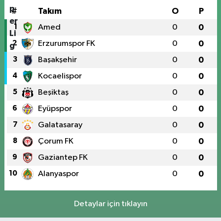
#
Takım
O
P
1
Amed
0
0
2
Erzurumspor FK
0
0
3
Başakşehir
0
0
4
Kocaelispor
0
0
5
Beşiktaş
0
0
6
Eyüpspor
0
0
7
Galatasaray
0
0
8
Çorum FK
0
0
9
Gaziantep FK
0
0
10
Alanyaspor
0
0
Detaylar için tıklayın