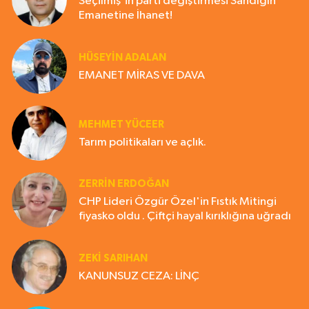
Seçilmiş'in parti değiştirmesi Sandığın
Emanetine İhanet!
HÜSEYIN ADALAN
EMANET MİRAS VE DAVA
MEHMET YÜCEER
Tarım politikaları ve açlık.
ZERRIN ERDOĞAN
CHP Lideri Özgür Özel'in Fıstık Mitingi
fiyasko oldu . Çiftçi hayal kırıklığına uğradı
ZEKI SARIHAN
KANUNSUZ CEZA: LİNÇ