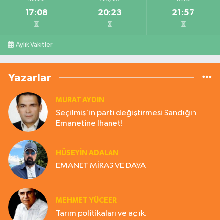
17:08
20:23
21:57
Aylık Vakitler
Yazarlar
MURAT AYDIN
Seçilmiş'in parti değiştirmesi Sandığın
Emanetine İhanet!
HÜSEYIN ADALAN
EMANET MİRAS VE DAVA
MEHMET YÜCEER
Tarım politikaları ve açlık.