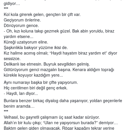
gidiyor…
***
Kol kola girerek gelen, gençten bir çift var.
Geçiyorum önlerine.
Dönüyorum gence.
- Oh, kızı koluna takıp gezmek güzel. Bak abin yoruldu, biraz
yardım etsene...
Küreği uzatıyorum eline.
Şaşkınlıkla bakıyor yüzüme ikisi de.
Kız halime acımış olmalı; “Haydi hayatım biraz yardım et” diyor
sessizce.
Delikanlı ise etmesin. Buyruk sevgiliden gelmiş.
Götürüyorum genci mazgalın başına. Kenara aldığım toprağı
kürekle koyuyor kazdığım yere...
Aynı numarayı başka bir çifte yapıyorum.
Hiç centilmen biri değil genç erkek.
- Haydi, lan diyor...
Bunlara benzer birkaç diyalog daha yaşanıyor, yoldan geçenlerle
benim aramda…
***
Velhasıl, bu gayretli çalışmam üç saat kadar sürüyor.
Allah’ın bir kulu çıkıp; “Ulan ne yapıyorsun burada?” demiyor…
Baktım gelen giden olmayacak. Rögar kapağını tekrar yerine