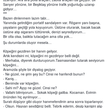
Sarıyer yönüne, bir Beşiktaş yönüne trafik yoğunluğu uzanıp
gidiyor…
***
Bazen dinlenmem lazım tabi…
Yanımda getirdiğim portatif sandalyem var. Rögarın yanı başına,
yayaların geçtiği yola koyuyorum. Üstüne oturarak, bacak bacak
üstüne atıp sigaramı tüttürerek, denizi seyrediyorum…
Bir olta olsa, balıkta tutacağım ama olta yok…
Şu durumlarda oluyor mesela…
Köpeğini gezdiren bir hanım geliyor.
Artık kendisini mi, köpeğini mi gezdiriyor belli değil.
- Merhaba, diyerek durduruyorum.Tasmasından tutarak seviyorum
köpeğini...
Aramızda şöyle bir diyalog geçiyor.
- Ne güzel, ne şirin şey bu? Cinsi ne hanfendi bunun?
- Kaniş…
- Benimde var köpeğim.
- Sahi mi? Ayyy ne güzel. Cinsi ne?
- Vallahi bilmiyorum… Sokak köpeği galiba. Kocaman. Evimin
önünden hiç ayrılmıyor…
Suratı düşüyor gibi oluyor hanımefendinin ama sonra toparlanıyor.
- Olsun. Hayvan sevdiğiniz belli. Tebrik ederim, deyip kanişini alıp