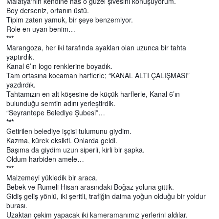
Malatya'nın kendine has o güzel şivesini konuşuyorum.
Boy derseniz, ortanın üstü.
Tipim zaten yamuk, bir şeye benzemiyor.
Role en uyan benim…
***
Marangoza, her iki tarafında ayakları olan uzunca bir tahta
yaptırdık.
Kanal 6’ın logo renklerine boyadık.
Tam ortasına kocaman harflerle; “KANAL ALTI ÇALIŞMASI”
yazdırdık.
Tahtamızın en alt köşesine de küçük harflerle, Kanal 6’ın
bulunduğu semtin adını yerleştirdik.
“Seyrantepe Belediye Şubesi”…
***
Getirilen belediye işçisi tulumunu giydim.
Kazma, kürek eksikti. Onlarda geldi.
Başıma da giydim uzun siperli, kirli bir şapka.
Oldum harbiden amele…
***
Malzemeyi yükledik bir araca.
Bebek ve Rumeli Hisarı arasındaki Boğaz yoluna gittik.
Gidiş geliş yönlü, iki şeritli, trafiğin daima yoğun olduğu bir yoldur
burası.
Uzaktan çekim yapacak iki kameramanımız yerlerini aldılar.