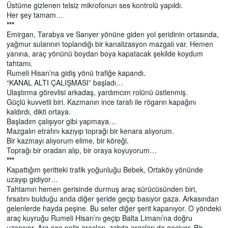
Üstüme gizlenen telsiz mikrofonun ses kontrolü yapıldı.
Her şey tamam…
***
Emirgan, Tarabya ve Sarıyer yönüne giden yol şeridinin ortasında,
yağmur sularının toplandığı bir kanalizasyon mazgalı var. Hemen
yanına, araç yönünü boydan boya kapatacak şekilde koydum
tahtamı.
Rumeli Hisarı’na gidiş yönü trafiğe kapandı.
“KANAL ALTI ÇALIŞMASI” başladı…
Ulaştırma görevlisi arkadaş, yardımcım rolünü üstlenmiş.
Güçlü kuvvetli biri. Kazmanın ince tarafı ile rögarın kapağını
kaldırdı, dikti ortaya.
Başladım çalışıyor gibi yapmaya…
Mazgalın etrafını kazıyıp toprağı bir kenara alıyorum.
Bir kazmayı alıyorum elime, bir köreği.
Toprağı bir oradan alıp, bir oraya koyuyorum…
***
Kapattığım şeritteki trafik yoğunluğu Bebek, Ortaköy yönünde
uzayıp gidiyor…
Tahtamın hemen gerisinde durmuş araç sürücüsünden biri,
fırsatını bulduğu anda diğer şeride geçip basıyor gaza. Arkasından
gelenlerde hayda peşine. Bu sefer diğer şerit kapanıyor. O yöndeki
araç kuyruğu Rumeli Hisarı’nı geçip Balta Limanı’na doğru
uzanıyor. Ara sıra polis araçları, zabıta araçları da geçiyor. Bir