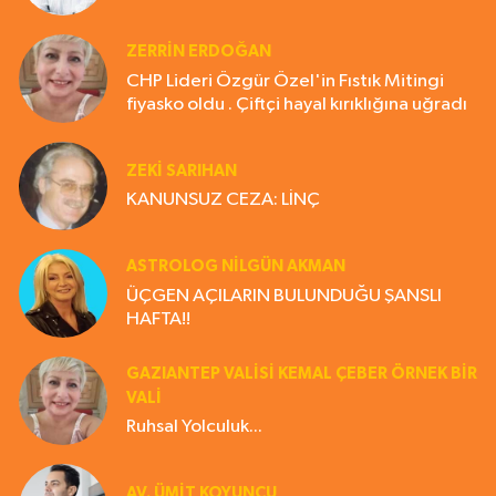
ZERRIN ERDOĞAN
CHP Lideri Özgür Özel'in Fıstık Mitingi
fiyasko oldu . Çiftçi hayal kırıklığına uğradı
ZEKI SARIHAN
KANUNSUZ CEZA: LİNÇ
ASTROLOG NILGÜN AKMAN
ÜÇGEN AÇILARIN BULUNDUĞU ŞANSLI
HAFTA!!
GAZIANTEP VALISI KEMAL ÇEBER ÖRNEK BİR
VALİ
Ruhsal Yolculuk...
AV. ÜMIT KOYUNCU