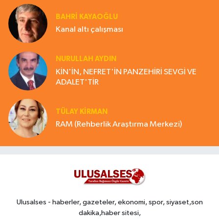
BAHRI KAYAOĞLU
Kanal altı çalışması
NURULLAH AYDIN
KİN'İN, NEFRET'İN PANZEHİRİ SEVGİ VE
ADALET'TİR
TÜLAY KİRMAN
RAM (Rehberlik Araştırma Merkezi)
Ulusalses - haberler, gazeteler, ekonomi, spor, siyaset,son
dakika,haber sitesi,