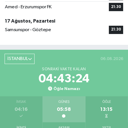
Amed - Erzurumspor FK
21:30
17 Ağustos, Pazartesi
Samsunspor - Göztepe
21:30
İSTANBUL
06.08.2026
SONRAKI VAKTE KALAN
04:43:24
Öğle Namazı
İMSAK
GÜNEŞ
ÖĞLE
04:16
05:58
13:15
İKINDI
AKŞAM
YATSI