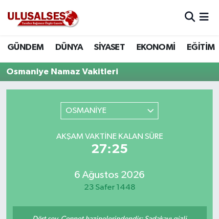
GÜNDEM
Hava Durumu
GÜNDEM
DÜNYA
SİYASET
EKONOMİ
EĞİTİM
DÜNYA
Trafik Durumu
Osmaniye Namaz Vakitleri
SİYASET
Süper Lig Puan Durumu ve Fikstür
OSMANİYE
EKONOMİ
Tüm Manşetler
AKŞAM VAKTINE KALAN SÜRE
EĞİTİM
Son Dakika Haberleri
27:25
SAĞLIK
Haber Arşivi
6 Ağustos 2026
MAGAZİN
23 Safer 1448
SPOR
Dört şey, Cennet hazinelerindendir: Sadakayı gizli