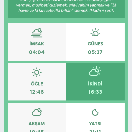
vermek, musibeti gizlemek, sıla-i rahim yapmak ve "Lâ
havle ve lâ kuvvete illâ billâh" demek. (Hadis-i şerif)
İMSAK
GÜNEŞ
04:04
05:37
ÖĞLE
İKINDI
12:46
16:33
AKŞAM
YATSI