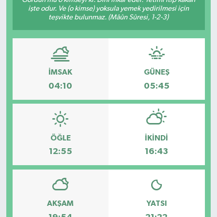
işte odur. Ve (o kimse) yoksula yemek yedirilmesi için
teşvikte bulunmaz. (Mâûn Sûresi, 1-2-3)
İMSAK
GÜNEŞ
04:10
05:45
ÖĞLE
İKINDI
12:55
16:43
AKŞAM
YATSI