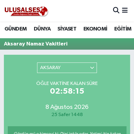
GÜNDEM
Hava Durumu
GÜNDEM
DÜNYA
SİYASET
EKONOMİ
EĞİTİM
DÜNYA
Trafik Durumu
Aksaray Namaz Vakitleri
SİYASET
Süper Lig Puan Durumu ve Fikstür
AKSARAY
EKONOMİ
Tüm Manşetler
ÖĞLE VAKTINE KALAN SÜRE
EĞİTİM
Son Dakika Haberleri
02:58:15
SAĞLIK
Haber Arşivi
8 Ağustos 2026
MAGAZİN
25 Safer 1448
SPOR
Gördün mü o kimseyi ki: Dini inkâr eder. Yetimi itip kakan