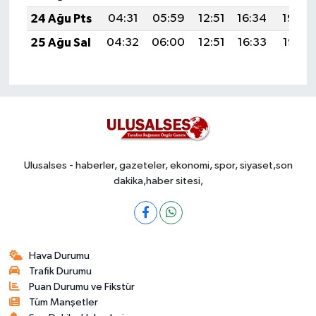
24 Ağu Pts
04:31
05:59
12:51
16:34
19:34
25 Ağu Sal
04:32
06:00
12:51
16:33
19:32
Ulusalses - haberler, gazeteler, ekonomi, spor, siyaset,son
dakika,haber sitesi,
Hava Durumu
Trafik Durumu
Puan Durumu ve Fikstür
Tüm Manşetler