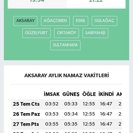
19:54
21:22
AKSARAY
AĞAÇÖREN
ESKİL
GÜLAĞAÇ
GÜZELYURT
ORTAKÖY
SARIYAHŞİ
SULTANHANI
AKSARAY AYLIK NAMAZ VAKITLERI
İMSAK
GÜNEŞ
ÖĞLE
İKINDI
AKŞA
25 Tem Cts
03:52
05:33
12:55
16:47
20:08
26 Tem Paz
03:53
05:34
12:55
16:47
20:07
27 Tem Pts
03:55
05:35
12:55
16:47
20:06