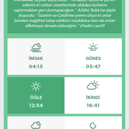
ederim ki ruhları cesetlerinde oldukça kullarını
saptırmaktan geri durmayacağım." Allâhü Teâlâ ise şöyle
buyurdu: "İzzetim ve Celâlime yemin olsun ki onlar
benden mağfiret talep ettikleri müddetçe ben de onları
affetmeye devam edeceğim." (Hadis-i şerif)
İMSAK
GÜNEŞ
04:15
05:47
ÖĞLE
İKINDI
12:54
16:41