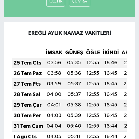
ÇELTİK
ÇUMRA
EREĞLİ AYLIK NAMAZ VAKITLERI
İMSAK
GÜNEŞ
ÖĞLE
İKINDI
AKŞA
25 Tem Cts
03:56
05:35
12:55
16:46
20:06
26 Tem Paz
03:58
05:36
12:55
16:45
20:05
27 Tem Pts
03:59
05:37
12:55
16:45
20:04
28 Tem Sal
04:00
05:37
12:55
16:45
20:03
29 Tem Çar
04:01
05:38
12:55
16:45
20:03
30 Tem Per
04:03
05:39
12:55
16:45
20:02
31 Tem Cum
04:04
05:40
12:55
16:44
20:01
1 Ağu Cts
04:05
05:41
12:55
16:44
20:00