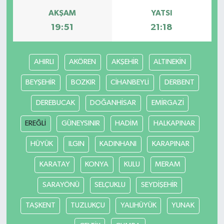
AKŞAM
YATSI
19:51
21:18
AHIRLI
AKÖREN
AKŞEHİR
ALTINEKİN
BEYŞEHİR
BOZKIR
CİHANBEYLİ
DERBENT
DEREBUCAK
DOĞANHİSAR
EMİRGAZİ
EREĞLİ
GÜNEYSINIR
HADİM
HALKAPINAR
HÜYÜK
ILGIN
KADINHANI
KARAPINAR
KARATAY
KONYA
KULU
MERAM
SARAYÖNÜ
SELÇUKLU
SEYDİŞEHİR
TAŞKENT
TUZLUKÇU
YALIHÜYÜK
YUNAK