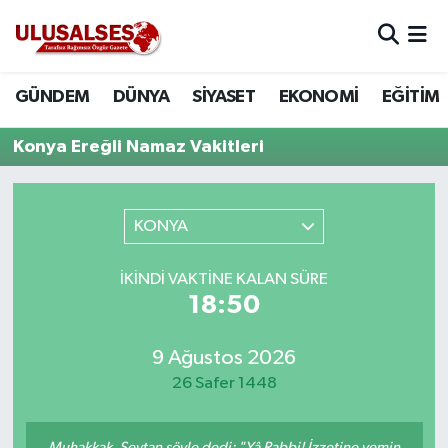
GÜNDEM
Hava Durumu
GÜNDEM
DÜNYA
SİYASET
EKONOMİ
EĞİTİM
DÜNYA
Trafik Durumu
Konya Ereğli Namaz Vakitleri
SİYASET
Süper Lig Puan Durumu ve Fikstür
KONYA
EKONOMİ
Tüm Manşetler
İKINDI VAKTINE KALAN SÜRE
EĞİTİM
Son Dakika Haberleri
18:50
SAĞLIK
Haber Arşivi
9 Ağustos 2026
MAGAZİN
26 Safer 1448
SPOR
Muhakkak, Şeytan şöyle dedi: "Yâ Rabbi! İzzetine yemin