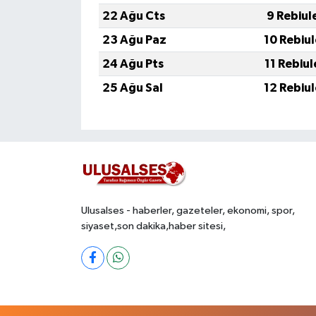
22 Ağu Cts
9 Rebiul
23 Ağu Paz
10 Rebiu
24 Ağu Pts
11 Rebiu
25 Ağu Sal
12 Rebiu
Ulusalses - haberler, gazeteler, ekonomi, spor,
siyaset,son dakika,haber sitesi,