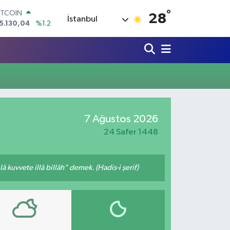
°
ITCOIN
28
İstanbul
5.130,04
%1.2
OLAR
7,7106
%0.17
URO
5,1652
%0.27
TERLİN
4,4046
%0.35
RAM ALTIN
648.99
%2.59
İST100
7 Ağustos 2026
3.773
%-19
24 Safer 1448
 kuvvete illâ billâh" demek. (Hadis-i şerif)