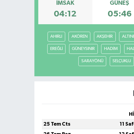
İMSAK
GÜNEŞ
04:12
05:46
AHIRLI
AKÖREN
AKŞEHİR
ALTIN
EREĞLİ
GÜNEYSINIR
HADİM
HA
SARAYÖNÜ
SELÇUKLU
H
25 Tem Cts
11 Sa