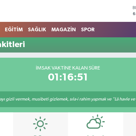
B
6
D
4
EĞİTİM
SAĞLIK
MAGAZİN
SPOR
E
5
itleri
S
6
G
6
İMSAK VAKTINE KALAN SÜRE
B
01:16:51
1
ı gizli vermek, musibeti gizlemek, sıla-i rahim yapmak ve "Lâ havle ve lâ