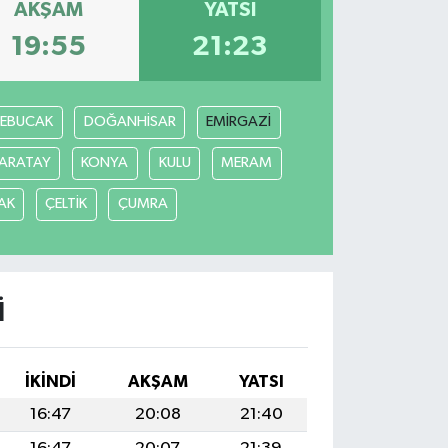
AKŞAM
YATSI
19:55
21:23
REBUCAK
DOĞANHİSAR
EMİRGAZİ
ARATAY
KONYA
KULU
MERAM
AK
ÇELTİK
ÇUMRA
I
İKINDI
AKŞAM
YATSI
16:47
20:08
21:40