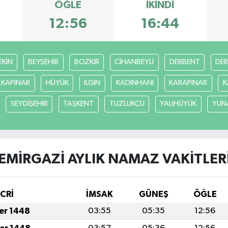
ÖĞLE
İKINDI
12:56
16:44
EKİN
BEYŞEHİR
BOZKIR
CİHANBEYLİ
DERBENT
DE
LKAPINAR
HÜYÜK
ILGIN
KADINHANI
KARAPINAR
K
SEYDİŞEHİR
TAŞKENT
TUZLUKÇU
YALIHÜYÜK
YUN
EMİRGAZİ AYLIK NAMAZ VAKITLER
İCRİ
İMSAK
GÜNEŞ
ÖĞLE
fer 1448
03:55
05:35
12:56