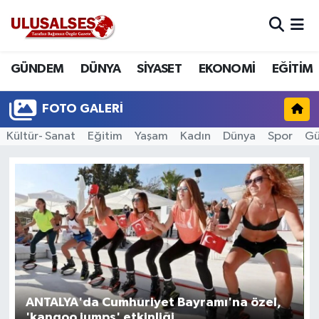
GÜNDEM
Hava Durumu
GÜNDEM
DÜNYA
SİYASET
EKONOMİ
EĞİTİM
DÜNYA
Trafik Durumu
FOTO GALERI
SİYASET
Süper Lig Puan Durumu ve Fikstür
Kültür- Sanat
Eğitim
Yaşam
Kadın
Dünya
Spor
G
EKONOMİ
Tüm Manşetler
EĞİTİM
Son Dakika Haberleri
SAĞLIK
Haber Arşivi
MAGAZİN
ANTALYA'da Cumhuriyet Bayramı'na özel,
SPOR
'kangoo jumps' etkinliği