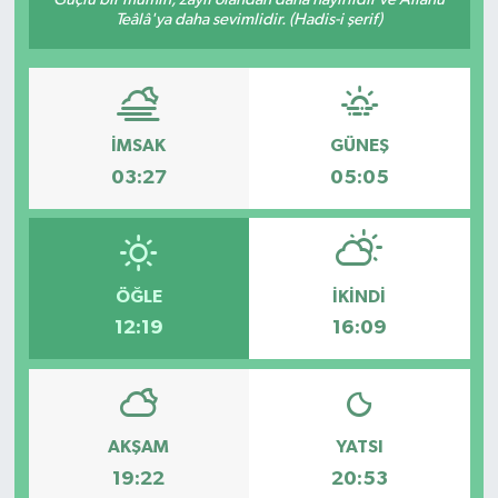
Teâlâ'ya daha sevimlidir. (Hadis-i şerif)
İMSAK
GÜNEŞ
03:27
05:05
ÖĞLE
İKINDI
12:19
16:09
AKŞAM
YATSI
19:22
20:53