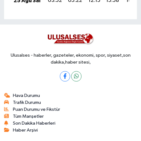
25 Ağu Sal
03:52
05:22
12:15
15:58
18:58
Ulusalses - haberler, gazeteler, ekonomi, spor, siyaset,son
dakika,haber sitesi,
Hava Durumu
Trafik Durumu
Puan Durumu ve Fikstür
Tüm Manşetler
Son Dakika Haberleri
Haber Arşivi