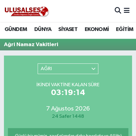
GÜNDEM
Hava Durumu
GÜNDEM
DÜNYA
SİYASET
EKONOMİ
EĞİTİM
DÜNYA
Trafik Durumu
Ağri Namaz Vakitleri
SİYASET
Süper Lig Puan Durumu ve Fikstür
AĞRI
EKONOMİ
Tüm Manşetler
İKINDI VAKTINE KALAN SÜRE
EĞİTİM
Son Dakika Haberleri
03:19:14
SAĞLIK
Haber Arşivi
7 Ağustos 2026
MAGAZİN
24 Safer 1448
SPOR
Güçlü bir mümin, zayıf olandan daha hayırlıdır ve Allâhü