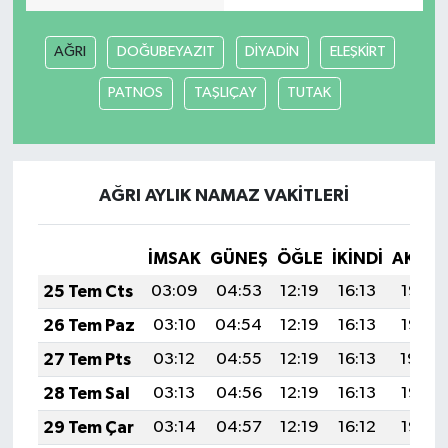
AĞRI
DOĞUBEYAZIT
DİYADİN
ELEŞKİRT
PATNOS
TAŞLIÇAY
TUTAK
AĞRI AYLIK NAMAZ VAKITLERI
İMSAK
GÜNEŞ
ÖĞLE
İKINDI
AKŞA
25 Tem Cts
03:09
04:53
12:19
16:13
19:35
26 Tem Paz
03:10
04:54
12:19
16:13
19:35
27 Tem Pts
03:12
04:55
12:19
16:13
19:34
28 Tem Sal
03:13
04:56
12:19
16:13
19:33
29 Tem Çar
03:14
04:57
12:19
16:12
19:32