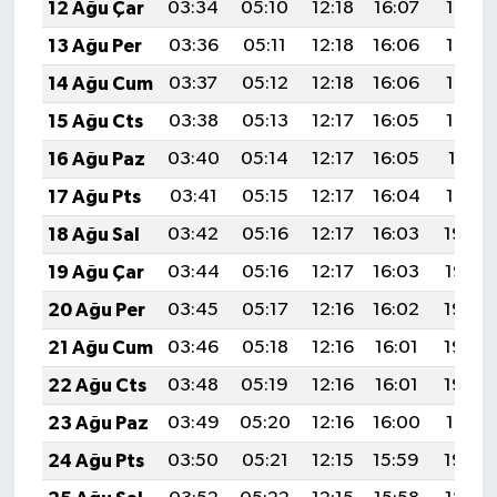
12 Ağu Çar
03:34
05:10
12:18
16:07
19:16
13 Ağu Per
03:36
05:11
12:18
16:06
19:15
14 Ağu Cum
03:37
05:12
12:18
16:06
19:14
15 Ağu Cts
03:38
05:13
12:17
16:05
19:12
16 Ağu Paz
03:40
05:14
12:17
16:05
19:11
17 Ağu Pts
03:41
05:15
12:17
16:04
19:10
18 Ağu Sal
03:42
05:16
12:17
16:03
19:08
19 Ağu Çar
03:44
05:16
12:17
16:03
19:07
20 Ağu Per
03:45
05:17
12:16
16:02
19:05
21 Ağu Cum
03:46
05:18
12:16
16:01
19:04
22 Ağu Cts
03:48
05:19
12:16
16:01
19:03
23 Ağu Paz
03:49
05:20
12:16
16:00
19:01
24 Ağu Pts
03:50
05:21
12:15
15:59
19:00