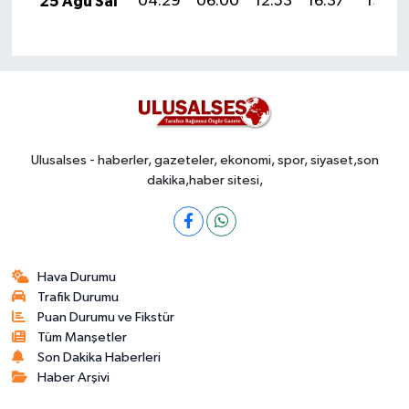
25 Ağu Sal
04:29
06:00
12:53
16:37
19:36
Ulusalses - haberler, gazeteler, ekonomi, spor, siyaset,son
dakika,haber sitesi,
Hava Durumu
Trafik Durumu
Puan Durumu ve Fikstür
Tüm Manşetler
Son Dakika Haberleri
Haber Arşivi