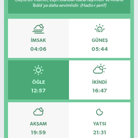
Teâlâ'ya daha sevimlidir. (Hadis-i şerif)
İMSAK
GÜNEŞ
04:06
05:44
ÖĞLE
İKINDI
12:57
16:47
AKŞAM
YATSI
19:59
21:31