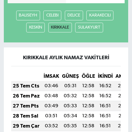
BALISEYH
CELEBI
DELICE
KARAKECILI
KESKİN
KIRIKKALE
SULAKYURT
KIRIKKALE AYLIK NAMAZ VAKITLERI
İMSAK
GÜNEŞ
ÖĞLE
İKINDI
AKŞA
25 Tem Cts
03:46
05:31
12:58
16:52
20:14
26 Tem Paz
03:48
05:32
12:58
16:52
20:13
27 Tem Pts
03:49
05:33
12:58
16:51
20:12
28 Tem Sal
03:51
05:34
12:58
16:51
20:11
29 Tem Çar
03:52
05:35
12:58
16:51
20:10