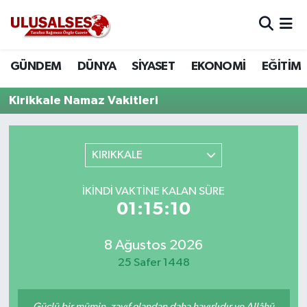
GÜNDEM
Hava Durumu
GÜNDEM
DÜNYA
SİYASET
EKONOMİ
EĞİTİM
DÜNYA
Trafik Durumu
Kirikkale Namaz Vakitleri
SİYASET
Süper Lig Puan Durumu ve Fikstür
KIRIKKALE
EKONOMİ
Tüm Manşetler
İKINDI VAKTINE KALAN SÜRE
EĞİTİM
Son Dakika Haberleri
01:15:10
SAĞLIK
Haber Arşivi
8 Ağustos 2026
MAGAZİN
25 Safer 1448
SPOR
Güçlü bir mümin, zayıf olandan daha hayırlıdır ve Allâhü