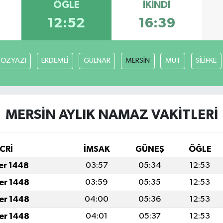
ÖĞLE
İKINDI
12:52
16:39
BOZYAZI
ERDEMLİ
GÜLNAR
MERSİN
MUT
SİLİFKE
MERSİN AYLIK NAMAZ VAKITLERI
CRİ
İMSAK
GÜNEŞ
ÖĞLE
fer 1448
03:57
05:34
12:53
fer 1448
03:59
05:35
12:53
fer 1448
04:00
05:36
12:53
fer 1448
04:01
05:37
12:53