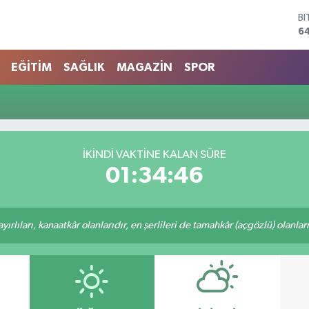
B
6
D
4
EĞİTİM
SAĞLIK
MAGAZİN
SPOR
E
5
ST
64
G
6
İKINDI VAKTINE KALAN SÜRE
Bİ
01:34:46
13
rlıları, kanaatkâr olanlarıdır, en şerlileri de tamahkâr (açgözlü) olanlarıd