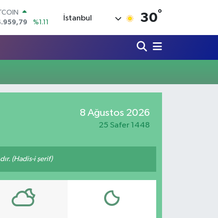
°
ITCOIN
30
İstanbul
4.959,79
%1.11
OLAR
7,7436
%0.18
URO
5,2510
%0.32
ERLİN
,4811
%0.38
RAM ALTIN
660.55
%0.03
ST100
8 Ağustos 2026
.779
%-14
25 Safer 1448
ır. (Hadis-i şerif)