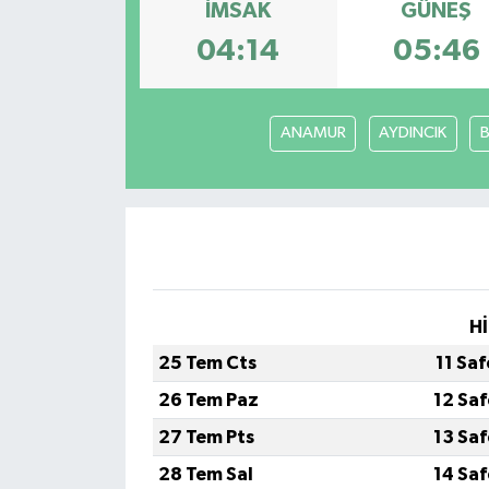
İMSAK
GÜNEŞ
04:14
05:46
ANAMUR
AYDINCIK
Hİ
25 Tem Cts
11 Sa
26 Tem Paz
12 Sa
27 Tem Pts
13 Sa
28 Tem Sal
14 Sa