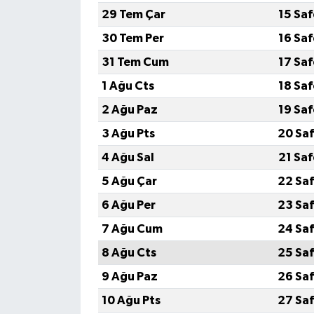
29 Tem Çar
15 Sa
30 Tem Per
16 Sa
31 Tem Cum
17 Sa
1 Ağu Cts
18 Sa
2 Ağu Paz
19 Sa
3 Ağu Pts
20 Saf
4 Ağu Sal
21 Sa
5 Ağu Çar
22 Saf
6 Ağu Per
23 Saf
7 Ağu Cum
24 Saf
8 Ağu Cts
25 Saf
9 Ağu Paz
26 Saf
10 Ağu Pts
27 Saf