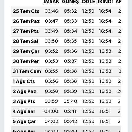
İMSAK
GÜNEŞ
ÖĞLE
İKINDI
AKŞA
25 Tem Cts
03:46
05:32
12:59
16:54
20:17
26 Tem Paz
03:47
05:33
12:59
16:54
20:16
27 Tem Pts
03:49
05:34
12:59
16:54
20:15
28 Tem Sal
03:50
05:35
12:59
16:54
20:14
29 Tem Çar
03:52
05:36
12:59
16:53
20:13
30 Tem Per
03:53
05:37
12:59
16:53
20:12
31 Tem Cum
03:55
05:38
12:59
16:53
20:11
1 Ağu Cts
03:56
05:38
12:59
16:52
20:10
2 Ağu Paz
03:58
05:39
12:59
16:52
20:09
3 Ağu Pts
03:59
05:40
12:59
16:52
20:08
4 Ağu Sal
04:00
05:41
12:59
16:51
20:07
5 Ağu Çar
04:02
05:42
12:59
16:51
20:06
6 Ağu Per
04:03
05:43
12:59
16:51
20:05