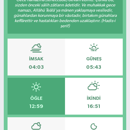
sizden önceki sâlih zâtların âdetidir. Ve muhakkak gece
namazı, Allâhü Teâlâ'ya mânen yaklaşmaya vesîledir,
günahlardan korunmaya bir vâsıtadır, birtakım günahlara
keffârettir ve hastalıkları bedenden uzaklaştırır. (Hadis-i
şerif)
İMSAK
GÜNEŞ
04:03
05:43
ÖĞLE
İKINDI
12:59
16:51