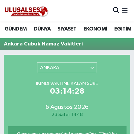
GÜNDEM
Hava Durumu
GÜNDEM
DÜNYA
SİYASET
EKONOMİ
EĞİTİM
DÜNYA
Trafik Durumu
Ankara Cubuk Namaz Vakitleri
SİYASET
Süper Lig Puan Durumu ve Fikstür
ANKARA
EKONOMİ
Tüm Manşetler
İKINDI VAKTINE KALAN SÜRE
EĞİTİM
Son Dakika Haberleri
03:14:28
SAĞLIK
Haber Arşivi
6 Ağustos 2026
MAGAZİN
23 Safer 1448
SPOR
Gece namazına (teheccüde) devam ediniz. Çünkü bu,