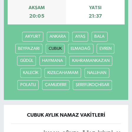
AKŞAM
YATSI
20:05
21:37
AKYURT
ANKARA
AYAŞ
BALA
BEYPAZARI
CUBUK
ELMADAĞ
EVREN
GÜDÜL
HAYMANA
KAHRAMANKAZAN
KALECİK
KIZILCAHAMAM
NALLIHAN
POLATLI
ÇAMLIDERE
ŞEREFLİKOÇHİSAR
CUBUK AYLIK NAMAZ VAKITLERI