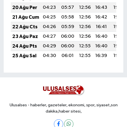
20 Ağu Per
04:23
05:57
12:56
16:43
19:46
21 Ağu Cum
04:25
05:58
12:56
16:42
19:45
22 Ağu Cts
04:26
05:59
12:56
16:41
19:43
23 Ağu Paz
04:27
06:00
12:56
16:40
19:42
24 Ağu Pts
04:29
06:00
12:55
16:40
19:40
25 Ağu Sal
04:30
06:01
12:55
16:39
19:39
Ulusalses - haberler, gazeteler, ekonomi, spor, siyaset,son
dakika,haber sitesi,