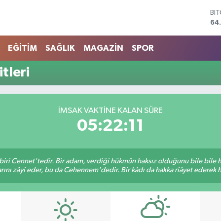
BI
64
DO
47
EĞİTİM
SAĞLIK
MAGAZİN
SPOR
EU
55
tleri
ST
64
GR
66
İMSAK VAKTINE KALAN SÜRE
Bİ
05:22:11
13
biri Cennet'tedir. Bir adam, verdiği hükmün haksız olduğunu bile bile
rını zâyi eder, bu da Cehennem'dedir. Bir kâdı da hakka riâyet ederek hü