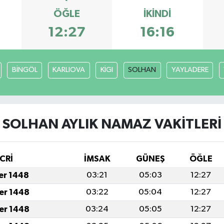
ÖĞLE
İKINDI
12:27
16:16
BİNGÖL
KARLIOVA
KİGI
SOLHAN
YAYLADERE
SOLHAN AYLIK NAMAZ VAKITLERI
CRİ
İMSAK
GÜNEŞ
ÖĞLE
fer 1448
03:21
05:03
12:27
fer 1448
03:22
05:04
12:27
fer 1448
03:24
05:05
12:27