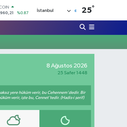
°
TCOIN
25
İstanbul
.960,21
%0.87
LAR
,7436
%0.18
RO
,2510
%0.32
ERLİN
,4811
%0.38
AM ALTIN
48.99
%2.59
ST100
8 Ağustos 2026
.779
%-14
25 Safer 1448
 haksız yere hüküm verir, bu Cehennem'dedir. Bir
küm verir, işte bu, Cennet'tedir. (Hadis-i şerif)