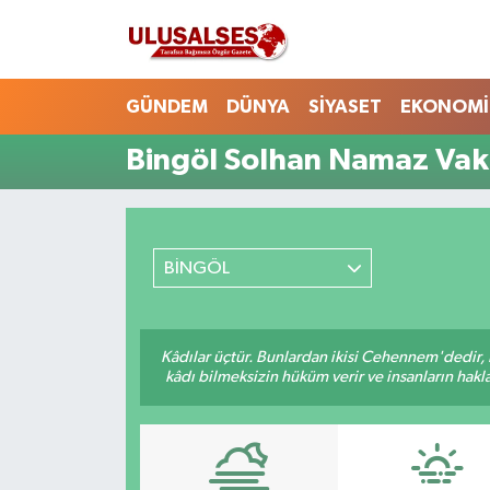
GÜNDEM
Hava Durumu
GÜNDEM
DÜNYA
SİYASET
EKONOMİ
DÜNYA
Trafik Durumu
Bingöl Solhan Namaz Vaki
SİYASET
Süper Lig Puan Durumu ve Fikstür
EKONOMİ
Tüm Manşetler
BİNGÖL
EĞİTİM
Son Dakika Haberleri
Kâdılar üçtür. Bunlardan ikisi Cehennem'dedir, 
SAĞLIK
Haber Arşivi
kâdı bilmeksizin hüküm verir ve insanların hakla
MAGAZİN
SPOR