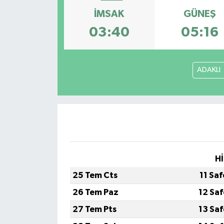
İMSAK
GÜNEŞ
03:40
05:16
ADAKLI
Hİ
25 Tem Cts
11 Sa
26 Tem Paz
12 Sa
27 Tem Pts
13 Sa