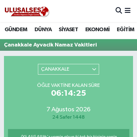
GÜNDEM
Hava Durumu
GÜNDEM
DÜNYA
SİYASET
EKONOMİ
EĞİTİM
DÜNYA
Trafik Durumu
Çanakkale Ayvacik Namaz Vakitleri
SİYASET
Süper Lig Puan Durumu ve Fikstür
ÇANAKKALE
EKONOMİ
Tüm Manşetler
ÖĞLE VAKTINE KALAN SÜRE
EĞİTİM
Son Dakika Haberleri
06:14:25
SAĞLIK
Haber Arşivi
7 Ağustos 2026
MAGAZİN
24 Safer 1448
SPOR
(Yâ Ali!) Allâh'a yemin olsun ki tek bir kişinin senin