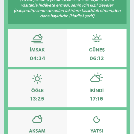
vasıtanla hidâyete ermesi, senin için kızıl develer
(bahşedilip senin de onları fakirlere tasadduk etmen)den
daha hayırlıdır. (Hadis-i şerif)
İMSAK
GÜNEŞ
04:34
06:12
ÖĞLE
İKINDI
13:25
17:16
AKŞAM
YATSI