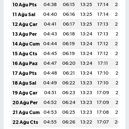
10 Ağu Pts
04:38
06:15
13:25
17:14
20:25
11 Ağu Sal
04:40
06:16
13:25
17:14
20:24
12 Ağu Çar
04:41
06:17
13:25
17:13
20:22
13 Ağu Per
04:43
06:18
13:24
17:13
20:21
14 Ağu Cum
04:44
06:19
13:24
17:12
20:20
15 Ağu Cts
04:45
06:19
13:24
17:12
20:19
16 Ağu Paz
04:47
06:20
13:24
17:11
20:17
17 Ağu Pts
04:48
06:21
13:24
17:10
20:16
18 Ağu Sal
04:49
06:22
13:23
17:10
20:15
19 Ağu Çar
04:51
06:23
13:23
17:09
20:13
20 Ağu Per
04:52
06:24
13:23
17:09
20:12
21 Ağu Cum
04:53
06:25
13:23
17:08
20:10
22 Ağu Cts
04:55
06:26
13:22
17:07
20:09