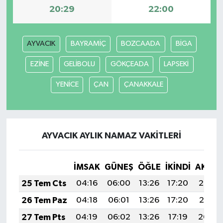
20:29
22:00
AYVACIK
BAYRAMİÇ
BOZCAADA
BİGA
EZİNE
GELİBOLU
GÖKÇEADA
LAPSEKİ
YENİCE
ÇAN
ÇANAKKALE
AYVACIK AYLIK NAMAZ VAKITLERI
İMSAK
GÜNEŞ
ÖĞLE
İKINDI
AKŞA
25 Tem Cts
04:16
06:00
13:26
17:20
20:42
26 Tem Paz
04:18
06:01
13:26
17:20
20:41
27 Tem Pts
04:19
06:02
13:26
17:19
20:40