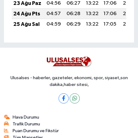
23 Ağu Paz
04:56
06:27
13:22
17:06
20:07
24 Ağu Pts
04:57
06:28
13:22
17:06
20:06
25 Ağu Sal
04:59
06:29
13:22
17:05
20:05
Ulusalses - haberler, gazeteler, ekonomi, spor, siyaset,son
dakika,haber sitesi,
Hava Durumu
Trafik Durumu
Puan Durumu ve Fikstür
Tüm Manşetler