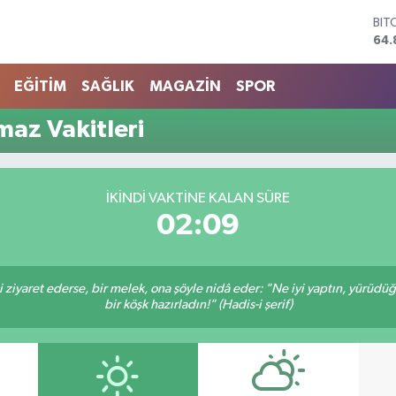
BIT
64.
DO
47,
EĞİTİM
SAĞLIK
MAGAZİN
SPOR
EU
55,
maz Vakitleri
STE
64,
GRA
666
İKINDI VAKTINE KALAN SÜRE
BİS
02:09
13.
ni ziyaret ederse, bir melek, ona şöyle nidâ eder: "Ne iyi yaptın, yürüdü
bir köşk hazırladın!" (Hadis-i şerif)