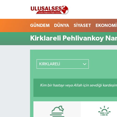
GÜNDEM
Hava Durumu
GÜNDEM
DÜNYA
SİYASET
EKONOMİ
DÜNYA
Trafik Durumu
Kirklareli Pehlivankoy Na
SİYASET
Süper Lig Puan Durumu ve Fikstür
EKONOMİ
Tüm Manşetler
KIRKLARELİ
EĞİTİM
Son Dakika Haberleri
Kim bir hastayı veya Allah için sevdiği kardeşi
SAĞLIK
Haber Arşivi
MAGAZİN
SPOR