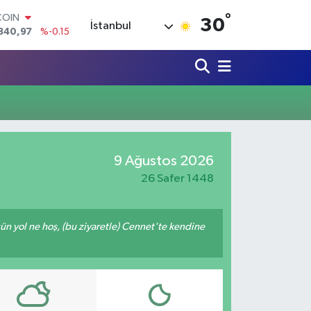
°
COIN
30
İstanbul
840,97
%-0.15
LAR
7436
%0.18
RO
2510
%0.32
RLİN
4811
%0.38
M ALTIN
0.55
%0
T100
9 Ağustos 2026
779
%-14
26 Safer 1448
ğün yol ne hoş, (bu ziyaretle) Cennet'te kendine