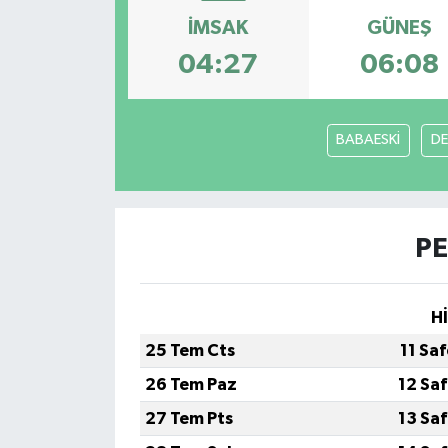
İMSAK
GÜNEŞ
04:27
06:08
BABAESKİ
DE
PE
H
25 Tem Cts
11 Sa
26 Tem Paz
12 Sa
27 Tem Pts
13 Sa