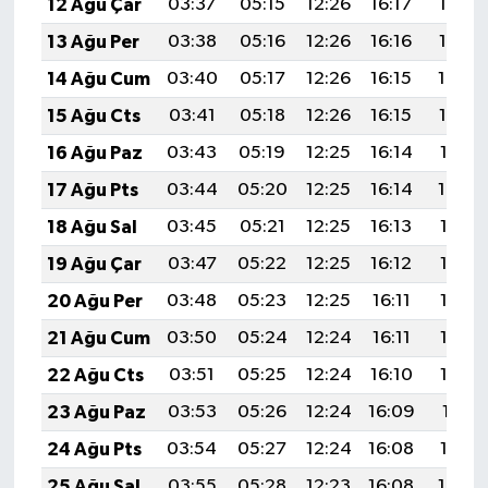
12 Ağu Çar
03:37
05:15
12:26
16:17
19:27
13 Ağu Per
03:38
05:16
12:26
16:16
19:26
14 Ağu Cum
03:40
05:17
12:26
16:15
19:24
15 Ağu Cts
03:41
05:18
12:26
16:15
19:23
16 Ağu Paz
03:43
05:19
12:25
16:14
19:21
17 Ağu Pts
03:44
05:20
12:25
16:14
19:20
18 Ağu Sal
03:45
05:21
12:25
16:13
19:19
19 Ağu Çar
03:47
05:22
12:25
16:12
19:17
20 Ağu Per
03:48
05:23
12:25
16:11
19:16
21 Ağu Cum
03:50
05:24
12:24
16:11
19:14
22 Ağu Cts
03:51
05:25
12:24
16:10
19:13
23 Ağu Paz
03:53
05:26
12:24
16:09
19:11
24 Ağu Pts
03:54
05:27
12:24
16:08
19:10
25 Ağu Sal
03:55
05:28
12:23
16:08
19:08