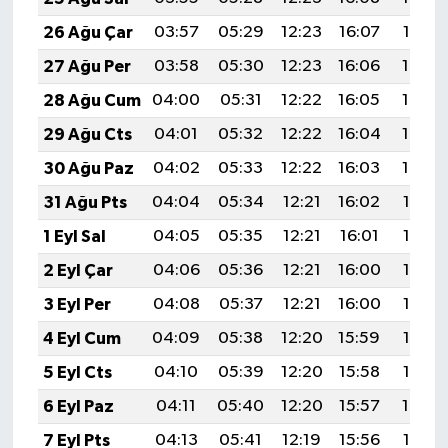
26 Ağu Çar
03:57
05:29
12:23
16:07
19:07
27 Ağu Per
03:58
05:30
12:23
16:06
19:05
28 Ağu Cum
04:00
05:31
12:22
16:05
19:03
29 Ağu Cts
04:01
05:32
12:22
16:04
19:02
30 Ağu Paz
04:02
05:33
12:22
16:03
19:00
31 Ağu Pts
04:04
05:34
12:21
16:02
18:59
1 Eyl Sal
04:05
05:35
12:21
16:01
18:57
2 Eyl Çar
04:06
05:36
12:21
16:00
18:55
3 Eyl Per
04:08
05:37
12:21
16:00
18:54
4 Eyl Cum
04:09
05:38
12:20
15:59
18:52
5 Eyl Cts
04:10
05:39
12:20
15:58
18:50
6 Eyl Paz
04:11
05:40
12:20
15:57
18:49
7 Eyl Pts
04:13
05:41
12:19
15:56
18:47