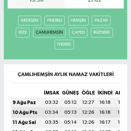
19:30
21:02
ARDEŞEN
FINDIKLI
HEMŞİN
PAZAR
RİZE
ÇAMLIHEMŞİN
ÇAYELİ
İKİZDERE
İYİDERE
ÇAMLIHEMŞİN AYLIK NAMAZ VAKITLERI
İMSAK
GÜNEŞ
ÖĞLE
İKINDI
AKŞA
9 Ağu Paz
03:32
05:12
12:27
16:18
19:31
10 Ağu Pts
03:34
05:13
12:26
16:18
19:30
11 Ağu Sal
03:35
05:14
12:26
16:17
19:28