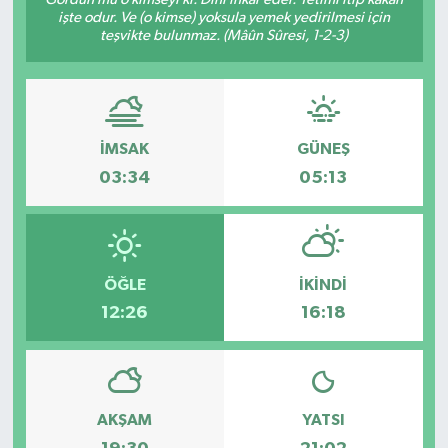
işte odur. Ve (o kimse) yoksula yemek yedirilmesi için
teşvikte bulunmaz. (Mâûn Sûresi, 1-2-3)
İMSAK
GÜNEŞ
03:34
05:13
ÖĞLE
İKINDI
12:26
16:18
AKŞAM
YATSI