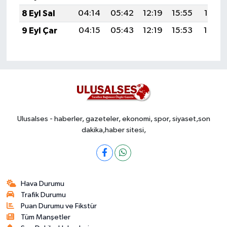
8 Eyl Sal
04:14
05:42
12:19
15:55
18:45
9 Eyl Çar
04:15
05:43
12:19
15:53
18:44
Ulusalses - haberler, gazeteler, ekonomi, spor, siyaset,son
dakika,haber sitesi,
Hava Durumu
Trafik Durumu
Puan Durumu ve Fikstür
Tüm Manşetler