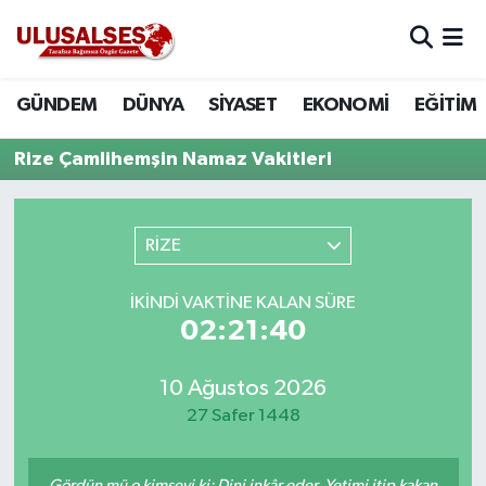
GÜNDEM
Hava Durumu
GÜNDEM
DÜNYA
SİYASET
EKONOMİ
EĞİTİM
DÜNYA
Trafik Durumu
Rize Çamlihemşin Namaz Vakitleri
SİYASET
Süper Lig Puan Durumu ve Fikstür
RİZE
EKONOMİ
Tüm Manşetler
İKINDI VAKTINE KALAN SÜRE
EĞİTİM
Son Dakika Haberleri
02:21:40
SAĞLIK
Haber Arşivi
10 Ağustos 2026
MAGAZİN
27 Safer 1448
SPOR
Gördün mü o kimseyi ki: Dini inkâr eder. Yetimi itip kakan