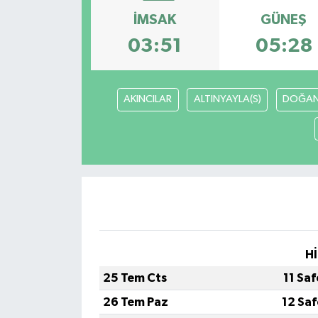
İMSAK
GÜNEŞ
03:51
05:28
AKINCILAR
ALTINYAYLA(S)
DOĞAN
Hİ
25 Tem Cts
11 Sa
26 Tem Paz
12 Sa