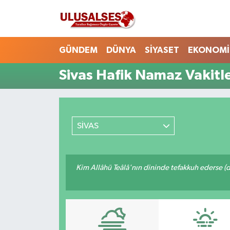
GÜNDEM
Hava Durumu
GÜNDEM
DÜNYA
SİYASET
EKONOMİ
DÜNYA
Trafik Durumu
Sivas Hafik Namaz Vakitle
SİYASET
Süper Lig Puan Durumu ve Fikstür
EKONOMİ
Tüm Manşetler
SİVAS
EĞİTİM
Son Dakika Haberleri
Kim Allâhü Teâlâ'nın dininde tefakkuh ederse (dîn
SAĞLIK
Haber Arşivi
MAGAZİN
SPOR