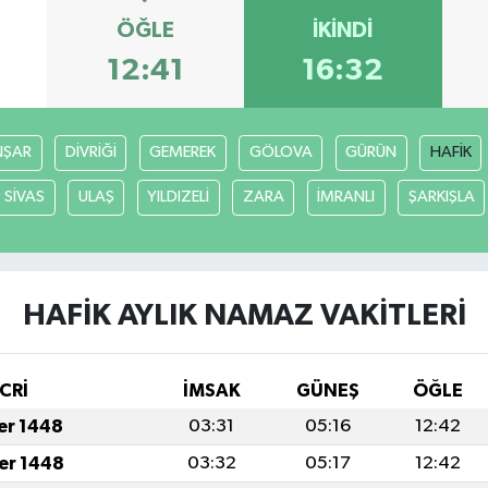
ÖĞLE
İKINDI
12:41
16:32
ŞAR
DİVRİĞİ
GEMEREK
GÖLOVA
GÜRÜN
HAFİK
SİVAS
ULAŞ
YILDIZELİ
ZARA
İMRANLI
ŞARKIŞLA
HAFİK AYLIK NAMAZ VAKITLERI
CRİ
İMSAK
GÜNEŞ
ÖĞLE
fer 1448
03:31
05:16
12:42
fer 1448
03:32
05:17
12:42