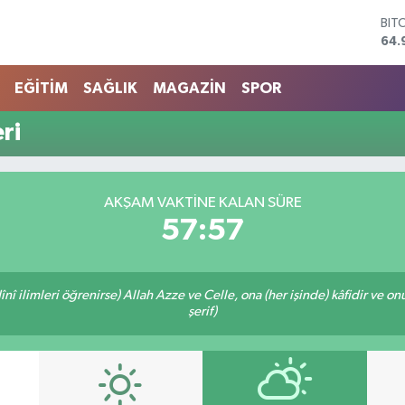
BIT
64.
DO
47,
EĞİTİM
SAĞLIK
MAGAZİN
SPOR
EU
55,
ri
STE
64,
GRA
666
AKŞAM VAKTINE KALAN SÜRE
BİS
57:57
13.
î ilimleri öğrenirse) Allah Azze ve Celle, ona (her işinde) kâfidir ve on
şerif)