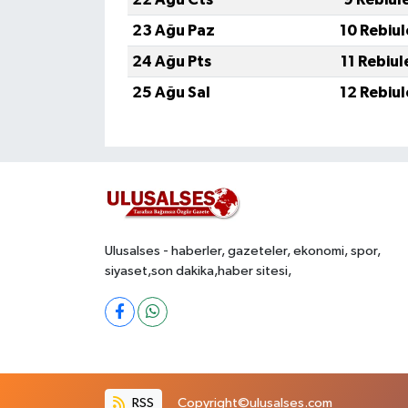
23 Ağu Paz
10 Rebiu
24 Ağu Pts
11 Rebiu
25 Ağu Sal
12 Rebiu
Ulusalses - haberler, gazeteler, ekonomi, spor,
siyaset,son dakika,haber sitesi,
RSS
Copyright©ulusalses.com