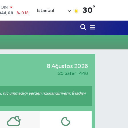
°
COIN
30
İstanbul
944,08
%-0.18
LAR
7436
%0.18
RO
2510
%0.32
RLİN
4811
%0.38
M ALTIN
0.55
%0.03
T100
8 Ağustos 2026
779
%-14
25 Safer 1448
u, hiç ummadığı yerden rızıklandırıverir. (Hadis-i