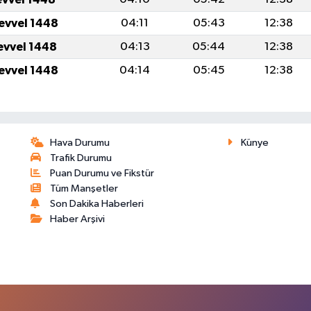
levvel 1448
04:11
05:43
12:38
levvel 1448
04:13
05:44
12:38
levvel 1448
04:14
05:45
12:38
Hava Durumu
Künye
Trafik Durumu
Puan Durumu ve Fikstür
Tüm Manşetler
Son Dakika Haberleri
Haber Arşivi