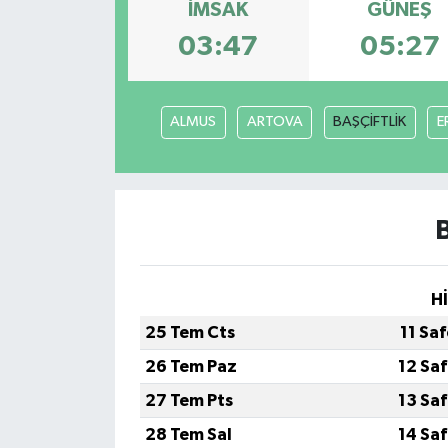
İMSAK
GÜNEŞ
03:47
05:27
ALMUS
ARTOVA
BAŞÇİFTLİK
E
H
25 Tem Cts
11 Sa
26 Tem Paz
12 Sa
27 Tem Pts
13 Sa
28 Tem Sal
14 Sa