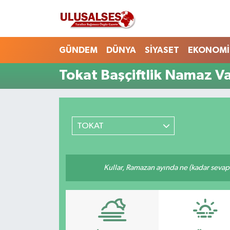
GÜNDEM
Hava Durumu
GÜNDEM
DÜNYA
SİYASET
EKONOMİ
DÜNYA
Trafik Durumu
Tokat Başçiftlik Namaz Va
SİYASET
Süper Lig Puan Durumu ve Fikstür
EKONOMİ
Tüm Manşetler
TOKAT
EĞİTİM
Son Dakika Haberleri
Kullar, Ramazan ayında ne (kadar sevap
SAĞLIK
Haber Arşivi
MAGAZİN
SPOR