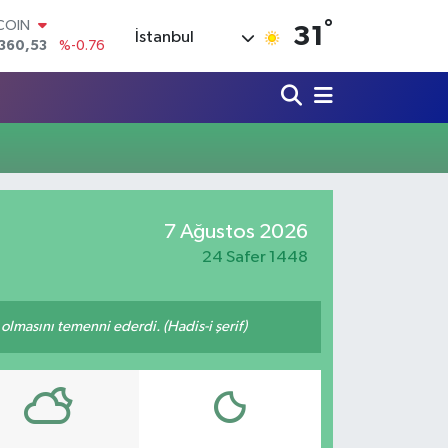
°
TCOIN
31
İstanbul
360,53
%-0.76
LAR
,7069
%0.17
RO
,0265
%0.01
RLİN
1897
%0.02
AM ALTIN
8.49
%2.12
T100
7 Ağustos 2026
887
%64
24 Safer 1448
lmasını temenni ederdi. (Hadis-i şerif)