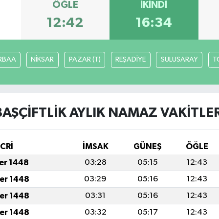
ÖĞLE
İKINDI
12:42
16:34
RBAA
NİKSAR
PAZAR (T)
REŞADİYE
SULUSARAY
T
BAŞÇİFTLİK AYLIK NAMAZ VAKITLER
İCRİ
İMSAK
GÜNEŞ
ÖĞLE
fer 1448
03:28
05:15
12:43
fer 1448
03:29
05:16
12:43
fer 1448
03:31
05:16
12:43
fer 1448
03:32
05:17
12:43