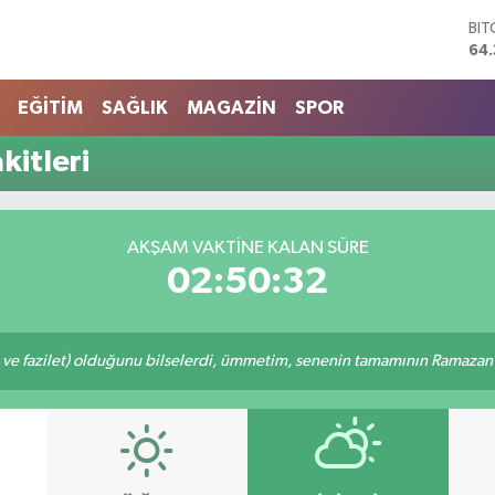
BI
64.
DO
47
EĞİTİM
SAĞLIK
MAGAZİN
SPOR
EU
55
kitleri
STE
64,
GR
661
AKŞAM VAKTINE KALAN SÜRE
BİS
02:50:32
13.
 ve fazilet) olduğunu bilselerdi, ümmetim, senenin tamamının Ramazan o