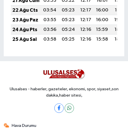
21 Ağu Cum
03:53
05:22
12:17
16:01
19:03
22 Ağu Cts
03:54
05:23
12:17
16:00
19:01
23 Ağu Paz
03:55
05:23
12:17
16:00
19:00
24 Ağu Pts
03:56
05:24
12:16
15:59
18:58
25 Ağu Sal
03:58
05:25
12:16
15:58
18:57
Ulusalses - haberler, gazeteler, ekonomi, spor, siyaset,son
dakika,haber sitesi,
Hava Durumu