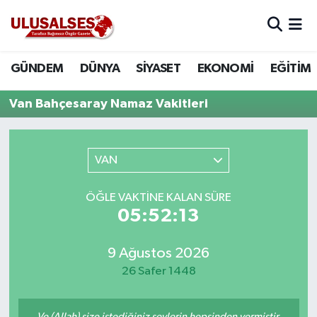
GÜNDEM
Hava Durumu
GÜNDEM
DÜNYA
SİYASET
EKONOMİ
EĞİTİM
DÜNYA
Trafik Durumu
Van Bahçesaray Namaz Vakitleri
SİYASET
Süper Lig Puan Durumu ve Fikstür
VAN
EKONOMİ
Tüm Manşetler
ÖĞLE VAKTINE KALAN SÜRE
EĞİTİM
Son Dakika Haberleri
05:52:13
SAĞLIK
Haber Arşivi
9 Ağustos 2026
MAGAZİN
26 Safer 1448
SPOR
Ve (Allah) size istediğiniz şeylerin hepsinden vermiştir.