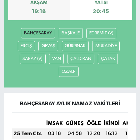
AKŞAM
YATSI
19:18
20:45
BAHÇESARAY
BAŞKALE
EDREMİT (V)
ERCİŞ
GEVAŞ
GÜRPINAR
MURADİYE
SARAY (V)
VAN
ÇALDIRAN
ÇATAK
ÖZALP
BAHÇESARAY AYLIK NAMAZ VAKITLERI
İMSAK
GÜNEŞ
ÖĞLE
İKINDI
AKŞA
25 Tem Cts
03:18
04:58
12:20
16:12
19:32