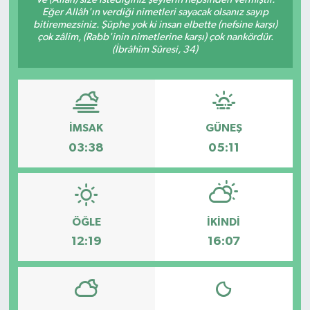
Eğer Allâh'ın verdiği nimetleri sayacak olsanız sayıp
bitiremezsiniz. Şüphe yok ki insan elbette (nefsine karşı)
çok zâlim, (Rabb'inin nimetlerine karşı) çok nankördür.
(İbrâhîm Sûresi, 34)
İMSAK
GÜNEŞ
03:38
05:11
ÖĞLE
İKINDI
12:19
16:07