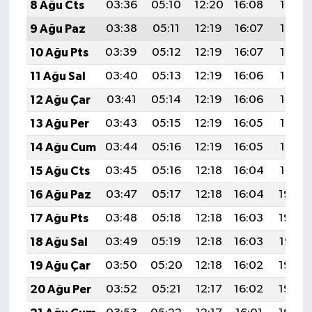
8 Ağu Cts
03:36
05:10
12:20
16:08
19:19
9 Ağu Paz
03:38
05:11
12:19
16:07
19:18
10 Ağu Pts
03:39
05:12
12:19
16:07
19:16
11 Ağu Sal
03:40
05:13
12:19
16:06
19:15
12 Ağu Çar
03:41
05:14
12:19
16:06
19:14
13 Ağu Per
03:43
05:15
12:19
16:05
19:13
14 Ağu Cum
03:44
05:16
12:19
16:05
19:12
15 Ağu Cts
03:45
05:16
12:18
16:04
19:10
16 Ağu Paz
03:47
05:17
12:18
16:04
19:09
17 Ağu Pts
03:48
05:18
12:18
16:03
19:08
18 Ağu Sal
03:49
05:19
12:18
16:03
19:07
19 Ağu Çar
03:50
05:20
12:18
16:02
19:05
20 Ağu Per
03:52
05:21
12:17
16:02
19:04