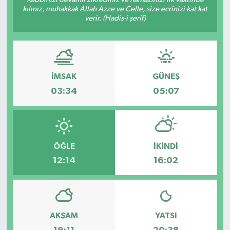
kılınız, muhakkak Allah Azze ve Celle, size ecrinizi kat kat
verir. (Hadis-i şerif)
İMSAK
GÜNEŞ
03:34
05:07
ÖĞLE
İKINDI
12:14
16:02
AKŞAM
YATSI