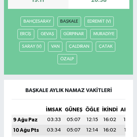
19:11
20:38
BAHÇESARAY
BAŞKALE
EDREMİT (V)
ERCİŞ
GEVAŞ
GÜRPINAR
MURADİYE
SARAY (V)
VAN
ÇALDIRAN
ÇATAK
ÖZALP
BAŞKALE AYLIK NAMAZ VAKITLERI
İMSAK
GÜNEŞ
ÖĞLE
İKINDI
AKŞA
9 Ağu Paz
03:33
05:07
12:15
16:02
19:13
10 Ağu Pts
03:34
05:07
12:14
16:02
19:11