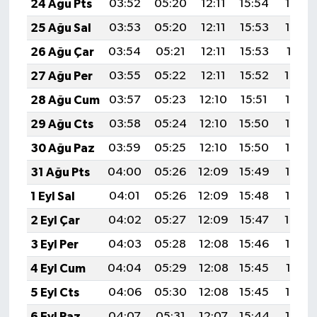
24 Ağu Pts
03:52
05:20
12:11
15:54
18:53
25 Ağu Sal
03:53
05:20
12:11
15:53
18:52
26 Ağu Çar
03:54
05:21
12:11
15:53
18:51
27 Ağu Per
03:55
05:22
12:11
15:52
18:49
28 Ağu Cum
03:57
05:23
12:10
15:51
18:48
29 Ağu Cts
03:58
05:24
12:10
15:50
18:46
30 Ağu Paz
03:59
05:25
12:10
15:50
18:45
31 Ağu Pts
04:00
05:26
12:09
15:49
18:43
1 Eyl Sal
04:01
05:26
12:09
15:48
18:42
2 Eyl Çar
04:02
05:27
12:09
15:47
18:40
3 Eyl Per
04:03
05:28
12:08
15:46
18:39
4 Eyl Cum
04:04
05:29
12:08
15:45
18:37
5 Eyl Cts
04:06
05:30
12:08
15:45
18:36
6 Eyl Paz
04:07
05:31
12:07
15:44
18:34