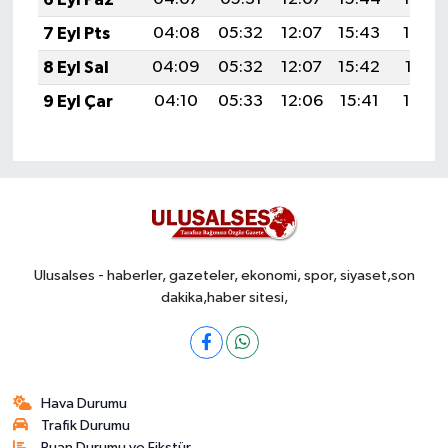
7 Eyl Pts
04:08
05:32
12:07
15:43
18:33
8 Eyl Sal
04:09
05:32
12:07
15:42
18:31
9 Eyl Çar
04:10
05:33
12:06
15:41
18:30
Ulusalses - haberler, gazeteler, ekonomi, spor, siyaset,son
dakika,haber sitesi,
Hava Durumu
Trafik Durumu
Puan Durumu ve Fikstür