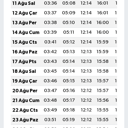
11 Ağu Sal
03:36
05:08
12:14
16:01
19:10
12 Ağu Çar
03:37
05:09
12:14
16:01
19:09
13 Ağu Per
03:38
05:10
12:14
16:00
19:08
14 Ağu Cum
03:39
05:11
12:14
16:00
19:07
15 Ağu Cts
03:41
05:12
12:14
15:59
19:05
16 Ağu Paz
03:42
05:13
12:13
15:59
19:04
17 Ağu Pts
03:43
05:14
12:13
15:58
19:03
18 Ağu Sal
03:45
05:14
12:13
15:58
19:02
19 Ağu Çar
03:46
05:15
12:13
15:57
19:00
20 Ağu Per
03:47
05:16
12:12
15:57
18:59
21 Ağu Cum
03:48
05:17
12:12
15:56
18:58
22 Ağu Cts
03:49
05:18
12:12
15:55
18:56
23 Ağu Paz
03:51
05:19
12:12
15:55
18:55