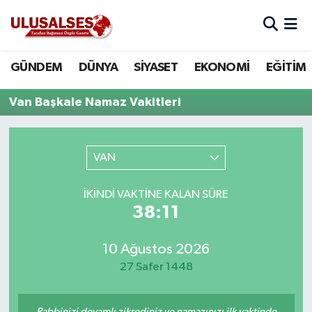
GÜNDEM
Hava Durumu
GÜNDEM
DÜNYA
SİYASET
EKONOMİ
EĞİTİM
DÜNYA
Trafik Durumu
Van Başkale Namaz Vakitleri
SİYASET
Süper Lig Puan Durumu ve Fikstür
VAN
EKONOMİ
Tüm Manşetler
İKINDI VAKTINE KALAN SÜRE
EĞİTİM
Son Dakika Haberleri
38:11
SAĞLIK
Haber Arşivi
10 Ağustos 2026
MAGAZİN
27 Safer 1448
SPOR
Rabbinizi devamlı zikrediniz ve namazınızı ilk vaktinde