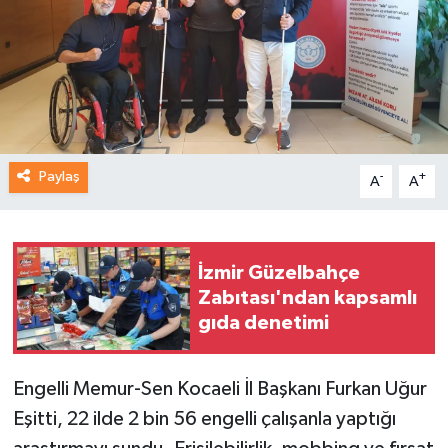
Paylaş
-
+
A
A
İzmir Güzelbahçe
Zabıtası'ndan kapsamlı
gıda denetimi
Engelli Memur-Sen Kocaeli İl Başkanı Furkan Uğur
Eşitti, 22 ilde 2 bin 56 engelli çalışanla yaptığı