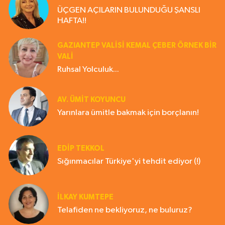
ÜÇGEN AÇILARIN BULUNDUĞU ŞANSLI
HAFTA!!
GAZIANTEP VALISI KEMAL ÇEBER ÖRNEK BİR
VALİ
Ruhsal Yolculuk...
AV. ÜMIT KOYUNCU
Yarınlara ümitle bakmak için borçlanın!
EDIP TEKKOL
Sığınmacılar Türkiye'yi tehdit ediyor (!)
İLKAY KUMTEPE
Telafiden ne bekliyoruz, ne buluruz?