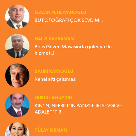
ÖZCAN PEHLİVANOĞLU
BU FOTOĞRAFI ÇOK SEVDİM!..
HALIS KAHRAMAN
Polis Güven Masasında güler yüzlü
hizmet..!
BAHRI KAYAOĞLU
Kanal altı çalışması
NURULLAH AYDIN
KİN'İN, NEFRET'İN PANZEHİRİ SEVGİ VE
ADALET'TİR
TÜLAY KİRMAN