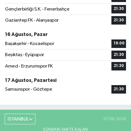
Gençlerbirliği S.K. - Fenerbahçe
21:30
Gaziantep FK - Alanyaspor
21:30
16 Ağustos, Pazar
Başakşehir - Kocaelispor
19:00
Beşiktaş - Eyüpspor
21:30
Amed - Erzurumspor FK
21:30
17 Ağustos, Pazartesi
Samsunspor - Göztepe
21:30
İSTANBUL
07.08.2026
SONRAKI VAKTE KALAN