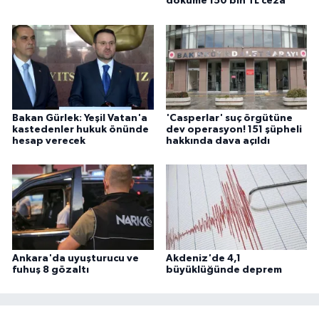
döküme 150 bin TL ceza
Bakan Gürlek: Yeşil Vatan'a
'Casperlar' suç örgütüne
kastedenler hukuk önünde
dev operasyon! 151 şüpheli
hesap verecek
hakkında dava açıldı
Ankara'da uyuşturucu ve
Akdeniz'de 4,1
fuhuş 8 gözaltı
büyüklüğünde deprem