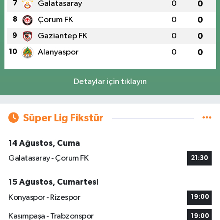
7
Galatasaray
0
0
8
Çorum FK
0
0
9
Gaziantep FK
0
0
10
Alanyaspor
0
0
Detaylar için tıklayın
Süper Lig Fikstür
14 Ağustos, Cuma
Galatasaray - Çorum FK
21:30
15 Ağustos, Cumartesi
Konyaspor - Rizespor
19:00
Kasımpaşa - Trabzonspor
19:00