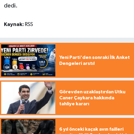
dedi.
Kaynak:
RSS
Yeni Parti'den sonraki İlk Anket
Dengeleri arstı!
Görevden uzaklaştırılan Utku
Caner Çaykara hakkında
tahliye kararı
6 yıl önceki kaçak avın failleri