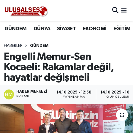
GÜNDEM
Hava Durumu
GÜNDEM
DÜNYA
SİYASET
EKONOMİ
EĞİTİM
DÜNYA
Trafik Durumu
HABERLER
GÜNDEM
SİYASET
Süper Lig Puan Durumu ve Fikstür
Engelli Memur-Sen
Kocaeli: Rakamlar değil,
EKONOMİ
Tüm Manşetler
hayatlar değişmeli
EĞİTİM
Son Dakika Haberleri
HABER MERKEZI
14.10.2025 - 12:58
14.10.2025 - 16:
EDITÖR
YAYINLANMA
GÜNCELLEME
SAĞLIK
Haber Arşivi
MAGAZİN
SPOR