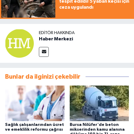
tespit edildi! 5 yaban keçisi için
ceza uygulandı
EDITÖR HAKKINDA
Haber Merkezi
Bunlar da ilginizi çekebilir
Sağlık çalışanlarından ücret
Bursa Nilüfer'de beton
ve emeklilik reformu çağrısı
mikserinden kamu alanına