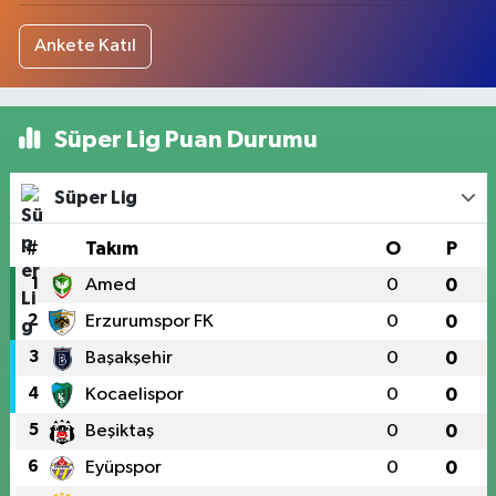
Ankete Katıl
Süper Lig Puan Durumu
Süper Lig
#
Takım
O
P
1
Amed
0
0
2
Erzurumspor FK
0
0
3
Başakşehir
0
0
4
Kocaelispor
0
0
5
Beşiktaş
0
0
6
Eyüpspor
0
0