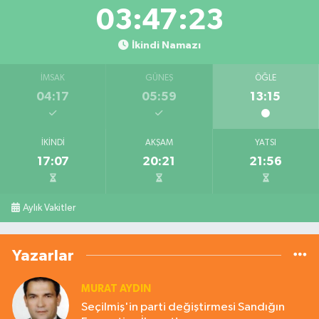
03:47:23
İkindi Namazı
İMSAK
GÜNEŞ
ÖĞLE
04:17
05:59
13:15
İKINDI
AKŞAM
YATSI
17:07
20:21
21:56
Aylık Vakitler
Yazarlar
MURAT AYDIN
Seçilmiş'in parti değiştirmesi Sandığın