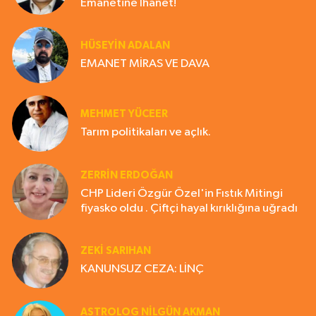
Emanetine İhanet!
HÜSEYIN ADALAN
EMANET MİRAS VE DAVA
MEHMET YÜCEER
Tarım politikaları ve açlık.
ZERRIN ERDOĞAN
CHP Lideri Özgür Özel'in Fıstık Mitingi
fiyasko oldu . Çiftçi hayal kırıklığına uğradı
ZEKI SARIHAN
KANUNSUZ CEZA: LİNÇ
ASTROLOG NILGÜN AKMAN