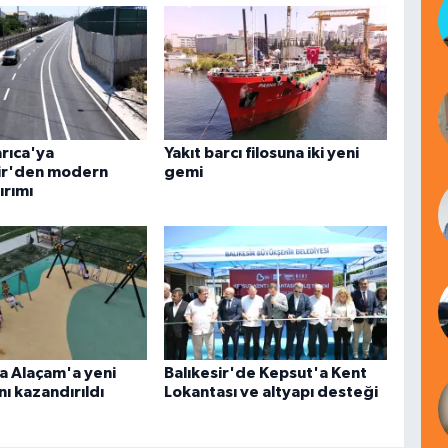
arıca'ya
Yakıt barcı filosuna iki yeni
ir'den modern
gemi
ırımı
 Alaçam'a yeni
Balıkesir'de Kepsut'a Kent
ı kazandırıldı
Lokantası ve altyapı desteği