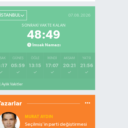
İSTANBUL
07.08.2026
SONRAKI VAKTE KALAN
48:48
İmsak Namazı
SAK
GÜNEŞ
ÖĞLE
İKINDI
AKŞAM
YATSI
:17
05:59
13:15
17:07
20:21
21:56
Aylık Vakitler
Yazarlar
MURAT AYDIN
Seçilmiş'in parti değiştirmesi