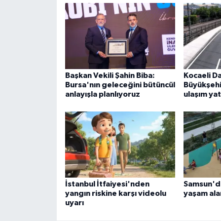
Başkan Vekili Şahin Biba:
Kocaeli D
Bursa'nın geleceğini bütüncül
Büyükşeh
anlayışla planlıyoruz
ulaşım yat
İstanbul İtfaiyesi'nden
Samsun'da
yangın riskine karşı videolu
yaşam alan
uyarı