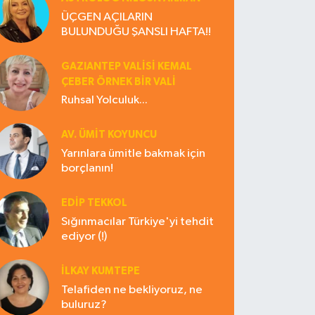
ÜÇGEN AÇILARIN
BULUNDUĞU ŞANSLI HAFTA!!
GAZIANTEP VALISI KEMAL
ÇEBER ÖRNEK BİR VALİ
Ruhsal Yolculuk...
AV. ÜMIT KOYUNCU
Yarınlara ümitle bakmak için
borçlanın!
EDIP TEKKOL
Sığınmacılar Türkiye'yi tehdit
ediyor (!)
İLKAY KUMTEPE
Telafiden ne bekliyoruz, ne
buluruz?