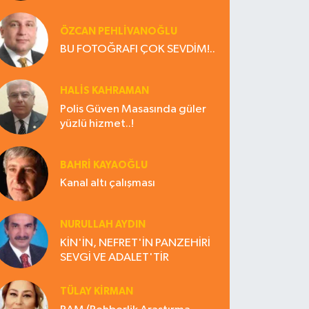
ÖZCAN PEHLİVANOĞLU
BU FOTOĞRAFI ÇOK SEVDİM!..
HALIS KAHRAMAN
Polis Güven Masasında güler
yüzlü hizmet..!
BAHRI KAYAOĞLU
Kanal altı çalışması
NURULLAH AYDIN
KİN'İN, NEFRET'İN PANZEHİRİ
SEVGİ VE ADALET'TİR
TÜLAY KİRMAN