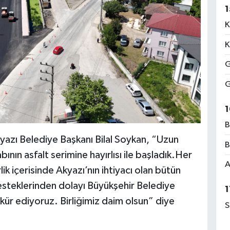
1
K
K
G
G
1
B
Akyazı Belediye Başkanı Bilal Soykan, “Uzun
B
abının asfalt serimine hayırlısı ile başladık.Her
A
ik içerisinde Akyazı’nın ihtiyacı olan bütün
Desteklerinden dolayı Büyükşehir Belediye
1
ür ediyoruz. Birliğimiz daim olsun” diye
S