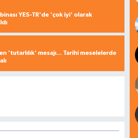
inası YES-TR'de 'çok iyi' olarak
ldı
n 'tutarlılık' mesajı... Tarihi meselelerde
alı