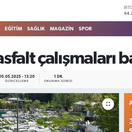
DO
47,
EU
55,
EĞİTİM
SAĞLIK
MAGAZİN
SPOR
STE
64,
GRA
651
sfalt çalışmaları b
BİS
13.
BIT
64.
05.05.2025 - 13:20
1 DK
GÜNCELLEME
OKUNMA SÜRESI