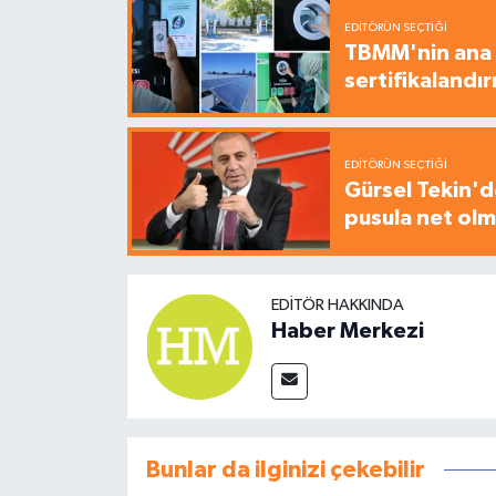
EDITÖRÜN SEÇTIĞI
TBMM'nin ana b
sertifikalandırı
EDITÖRÜN SEÇTIĞI
Gürsel Tekin'de
pusula net olm
EDITÖR HAKKINDA
Haber Merkezi
Bunlar da ilginizi çekebilir