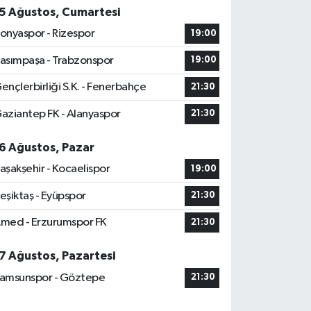
5 Ağustos, Cumartesi
onyaspor - Rizespor
19:00
asımpaşa - Trabzonspor
19:00
ençlerbirliği S.K. - Fenerbahçe
21:30
aziantep FK - Alanyaspor
21:30
6 Ağustos, Pazar
aşakşehir - Kocaelispor
19:00
eşiktaş - Eyüpspor
21:30
med - Erzurumspor FK
21:30
7 Ağustos, Pazartesi
amsunspor - Göztepe
21:30