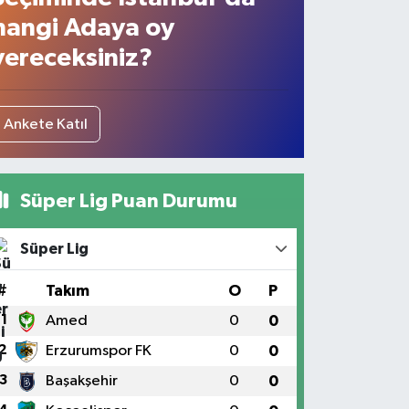
hangi Adaya oy
vereceksiniz?
Ankete Katıl
Süper Lig Puan Durumu
Süper Lig
#
Takım
O
P
1
Amed
0
0
2
Erzurumspor FK
0
0
3
Başakşehir
0
0