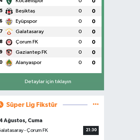
4
Kocaelispor
0
0
5
Beşiktaş
0
0
6
Eyüpspor
0
0
7
Galatasaray
0
0
8
Çorum FK
0
0
9
Gaziantep FK
0
0
0
Alanyaspor
0
0
Detaylar için tıklayın
Süper Lig Fikstür
4 Ağustos, Cuma
alatasaray - Çorum FK
21:30