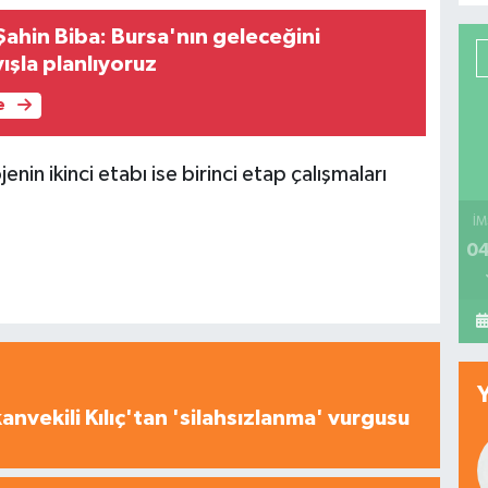
Şahin Biba: Bursa'nın geleceğini
ışla planlıyoruz
e
nin ikinci etabı ise birinci etap çalışmaları
İM
04
nvekili Kılıç'tan 'silahsızlanma' vurgusu