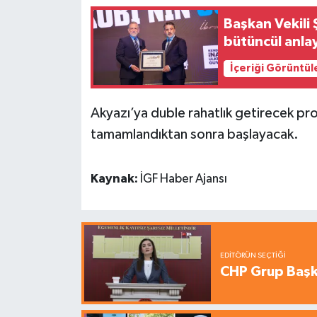
Başkan Vekili 
bütüncül anlay
İçeriği Görüntül
Akyazı’ya duble rahatlık getirecek proje
tamamlandıktan sonra başlayacak.
Kaynak:
İGF Haber Ajansı
EDITÖRÜN SEÇTIĞI
CHP Grup Başka