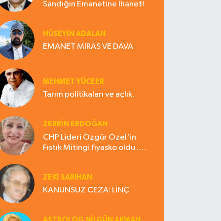
Sandığın Emanetine İhanet!
HÜSEYIN ADALAN
EMANET MİRAS VE DAVA
MEHMET YÜCEER
Tarım politikaları ve açlık.
ZERRIN ERDOĞAN
CHP Lideri Özgür Özel'in
Fıstık Mitingi fiyasko oldu .
Çiftçi hayal kırıklığına uğradı
ZEKI SARIHAN
KANUNSUZ CEZA: LİNÇ
ASTROLOG NILGÜN AKMAN