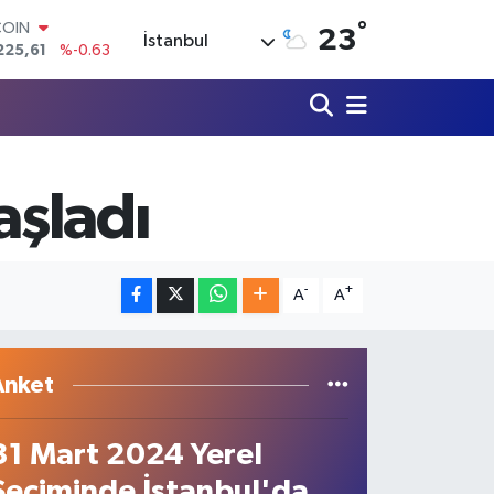
°
LAR
23
İstanbul
7143
%0.16
RO
0317
%-0.02
RLİN
2463
%0.07
M ALTIN
0.40
%0.45
aşladı
T100
799
%70
COIN
225,61
%-0.63
-
+
A
A
Anket
31 Mart 2024 Yerel
Seçiminde İstanbul'da