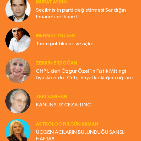
MURAT AYDIN
Seçilmiş'in parti değiştirmesi Sandığın
Emanetine İhanet!
MEHMET YÜCEER
Tarım politikaları ve açlık.
ZERRIN ERDOĞAN
CHP Lideri Özgür Özel'in Fıstık Mitingi
fiyasko oldu . Çiftçi hayal kırıklığına uğradı
ZEKI SARIHAN
KANUNSUZ CEZA: LİNÇ
ASTROLOG NILGÜN AKMAN
ÜÇGEN AÇILARIN BULUNDUĞU ŞANSLI
HAFTA!!