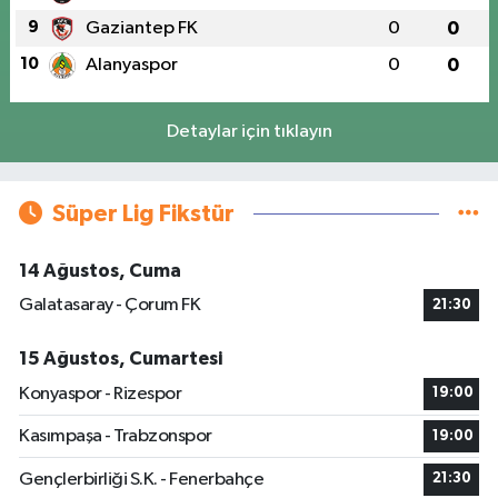
9
Gaziantep FK
0
0
10
Alanyaspor
0
0
Detaylar için tıklayın
Süper Lig Fikstür
14 Ağustos, Cuma
Galatasaray - Çorum FK
21:30
15 Ağustos, Cumartesi
Konyaspor - Rizespor
19:00
Kasımpaşa - Trabzonspor
19:00
Gençlerbirliği S.K. - Fenerbahçe
21:30