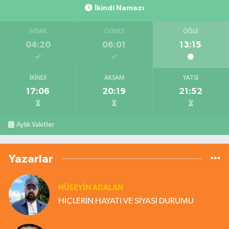
İkindi Namazı
İMSAK
GÜNEŞ
ÖĞLE
04:20
06:01
13:15
İKINDI
AKŞAM
YATSI
17:06
20:19
21:52
Aylık Vakitler
Yazarlar
HÜSEYIN ADALAN
HİÇLERİN HAYATI VE SİYASİ DURUMU