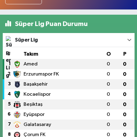
Süper Lig Puan Durumu
Süper Lig
#
Takım
O
P
1
Amed
0
0
2
Erzurumspor FK
0
0
3
Başakşehir
0
0
4
Kocaelispor
0
0
5
Beşiktaş
0
0
6
Eyüpspor
0
0
7
Galatasaray
0
0
8
Çorum FK
0
0