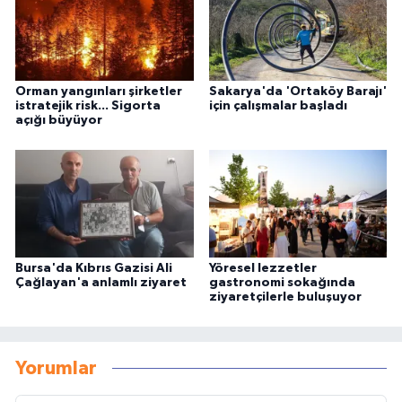
Orman yangınları şirketler
Sakarya'da 'Ortaköy Barajı'
istratejik risk... Sigorta
için çalışmalar başladı
açığı büyüyor
Bursa'da Kıbrıs Gazisi Ali
Yöresel lezzetler
Çağlayan'a anlamlı ziyaret
gastronomi sokağında
ziyaretçilerle buluşuyor
Yorumlar