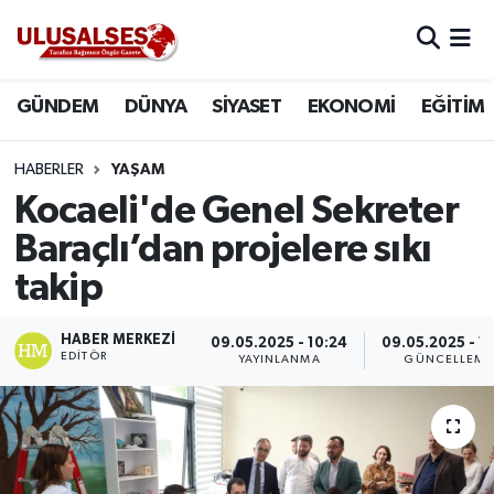
GÜNDEM
Hava Durumu
GÜNDEM
DÜNYA
SİYASET
EKONOMİ
EĞİTİM
DÜNYA
Trafik Durumu
HABERLER
YAŞAM
SİYASET
Süper Lig Puan Durumu ve Fikstür
Kocaeli'de Genel Sekreter
Baraçlı’dan projelere sıkı
EKONOMİ
Tüm Manşetler
takip
EĞİTİM
Son Dakika Haberleri
HABER MERKEZI
09.05.2025 - 10:24
09.05.2025 - 10
EDITÖR
YAYINLANMA
GÜNCELLEME
SAĞLIK
Haber Arşivi
MAGAZİN
SPOR