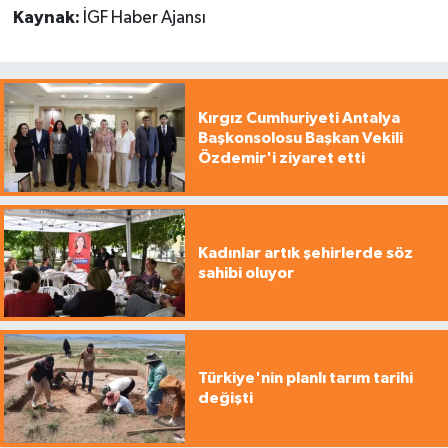
Kaynak:
İGF Haber Ajansı
Kırgız Cumhuriyeti Antalya
Başkonsolosu Başkan Vekili
Özdemir'i ziyaret etti
Kadınlar artık şehirlerde söz
sahibi oluyor
Türkiye'nin planlı tarım tarihi
değişti