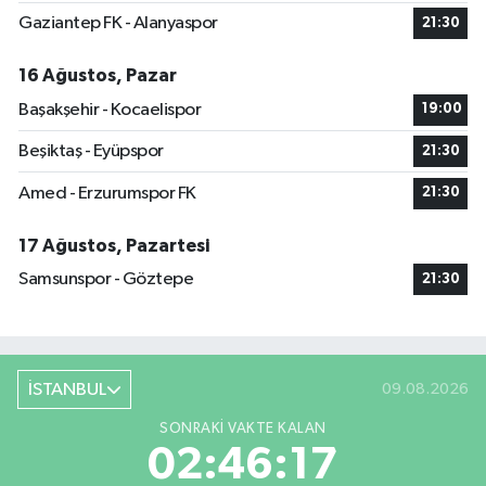
Gaziantep FK - Alanyaspor
21:30
16 Ağustos, Pazar
Başakşehir - Kocaelispor
19:00
Beşiktaş - Eyüpspor
21:30
Amed - Erzurumspor FK
21:30
17 Ağustos, Pazartesi
Samsunspor - Göztepe
21:30
İSTANBUL
09.08.2026
SONRAKI VAKTE KALAN
02:46:16