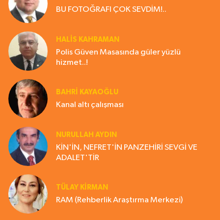
BU FOTOĞRAFI ÇOK SEVDİM!..
HALIS KAHRAMAN
Polis Güven Masasında güler yüzlü
hizmet..!
BAHRI KAYAOĞLU
Kanal altı çalışması
NURULLAH AYDIN
KİN'İN, NEFRET'İN PANZEHİRİ SEVGİ VE
ADALET'TİR
TÜLAY KİRMAN
RAM (Rehberlik Araştırma Merkezi)