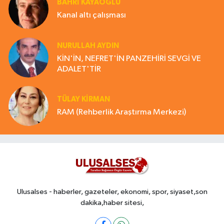
BAHRI KAYAOĞLU
Kanal altı çalışması
NURULLAH AYDIN
KİN'İN, NEFRET'İN PANZEHİRİ SEVGİ VE
ADALET'TİR
TÜLAY KİRMAN
RAM (Rehberlik Araştırma Merkezi)
Ulusalses - haberler, gazeteler, ekonomi, spor, siyaset,son
dakika,haber sitesi,