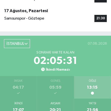
17 Ağustos, Pazartesi
Samsunspor - Göztepe
21:30
İSTANBUL
07.08.2026
SONRAKI VAKTE KALAN
02:05:30
İkindi Namazı
İMSAK
GÜNEŞ
ÖĞLE
04:17
05:59
13:15
İKINDI
AKŞAM
YATSI
17:07
20:21
21:56