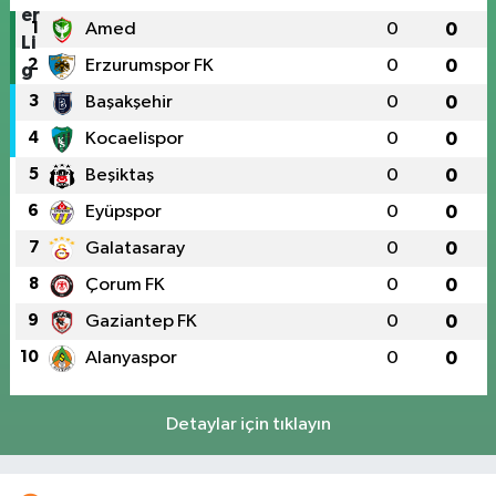
1
Amed
0
0
2
Erzurumspor FK
0
0
3
Başakşehir
0
0
4
Kocaelispor
0
0
5
Beşiktaş
0
0
6
Eyüpspor
0
0
7
Galatasaray
0
0
8
Çorum FK
0
0
9
Gaziantep FK
0
0
10
Alanyaspor
0
0
Detaylar için tıklayın