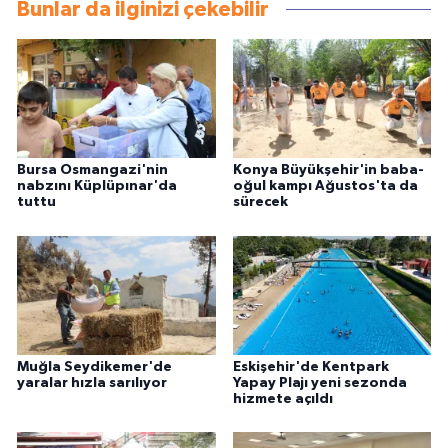
Bunlar da ilginizi çekebilir
Bursa Osmangazi'nin
Konya Büyükşehir'in baba-
nabzını Küplüpınar'da
oğul kampı Ağustos'ta da
tuttu
sürecek
Muğla Seydikemer'de
Eskişehir'de Kentpark
yaralar hızla sarılıyor
Yapay Plajı yeni sezonda
hizmete açıldı