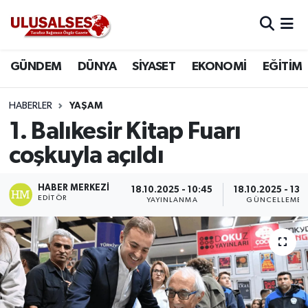
GÜNDEM
Hava Durumu
GÜNDEM
DÜNYA
SİYASET
EKONOMİ
EĞİTİM
DÜNYA
Trafik Durumu
HABERLER
YAŞAM
SİYASET
Süper Lig Puan Durumu ve Fikstür
1. Balıkesir Kitap Fuarı
coşkuyla açıldı
EKONOMİ
Tüm Manşetler
HABER MERKEZI
18.10.2025 - 10:45
18.10.2025 - 13:
EĞİTİM
Son Dakika Haberleri
EDITÖR
YAYINLANMA
GÜNCELLEME
SAĞLIK
Haber Arşivi
MAGAZİN
SPOR