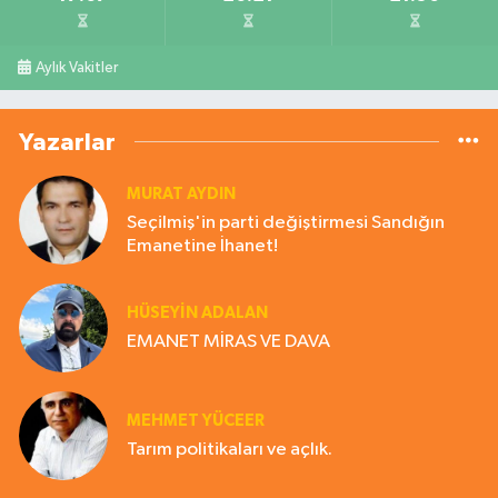
Aylık Vakitler
Yazarlar
MURAT AYDIN
Seçilmiş'in parti değiştirmesi Sandığın
Emanetine İhanet!
HÜSEYIN ADALAN
EMANET MİRAS VE DAVA
MEHMET YÜCEER
Tarım politikaları ve açlık.