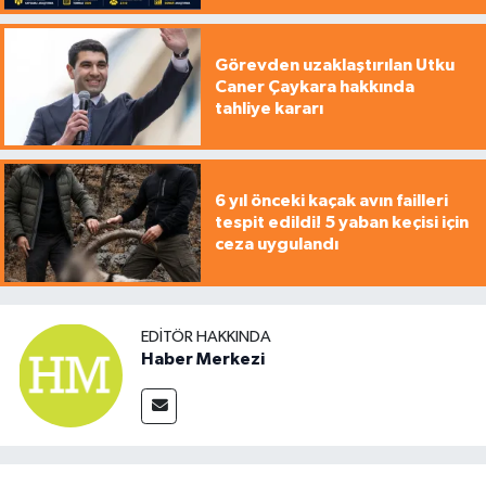
Görevden uzaklaştırılan Utku
Caner Çaykara hakkında
tahliye kararı
6 yıl önceki kaçak avın failleri
tespit edildi! 5 yaban keçisi için
ceza uygulandı
EDITÖR HAKKINDA
Haber Merkezi