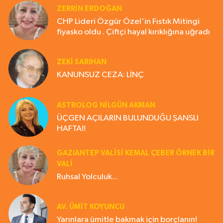
ZERRIN ERDOĞAN
CHP Lideri Özgür Özel'in Fıstık Mitingi
fiyasko oldu . Çiftçi hayal kırıklığına uğradı
ZEKI SARIHAN
KANUNSUZ CEZA: LİNÇ
ASTROLOG NILGÜN AKMAN
ÜÇGEN AÇILARIN BULUNDUĞU ŞANSLI
HAFTA!!
GAZIANTEP VALISI KEMAL ÇEBER ÖRNEK BİR
VALİ
Ruhsal Yolculuk...
AV. ÜMIT KOYUNCU
Yarınlara ümitle bakmak için borçlanın!