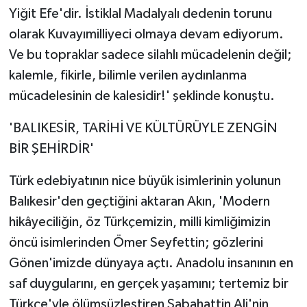
Yiğit Efe'dir. İstiklal Madalyalı dedenin torunu
olarak Kuvayımilliyeci olmaya devam ediyorum.
Ve bu topraklar sadece silahlı mücadelenin değil;
kalemle, fikirle, bilimle verilen aydınlanma
mücadelesinin de kalesidir!' şeklinde konuştu.
'BALIKESİR, TARİHİ VE KÜLTÜRÜYLE ZENGİN
BİR ŞEHİRDİR'
Türk edebiyatının nice büyük isimlerinin yolunun
Balıkesir'den geçtiğini aktaran Akın, 'Modern
hikâyeciliğin, öz Türkçemizin, milli kimliğimizin
öncü isimlerinden Ömer Seyfettin; gözlerini
Gönen'imizde dünyaya açtı. Anadolu insanının en
saf duygularını, en gerçek yaşamını; tertemiz bir
Türkçe'yle ölümsüzleştiren Sabahattin Ali'nin