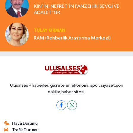
KİN'İN, NEFRET'İN PANZEHİRİ SEVGİ VE
ADALET'TİR
TÜLAY KİRMAN
RAM (Rehberlik Araştırma Merkezi)
Ulusalses - haberler, gazeteler, ekonomi, spor, siyaset,son
dakika,haber sitesi,
Hava Durumu
Trafik Durumu