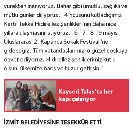
yürekten inanıyoruz. Bahar gibi umutlu, sağlıklı ve
mutlu günler diliyoruz. 14’ncüsünü kutladığımız
Kertil Tekke Hıdırellez Şenlikleri’nin daha nice
yıllara ulaşmasını istiyoruz. 16-17-18-19 mayıs
Uluslararası 2. Kapanca Sokak Festivali’ne
gideceğiz. Tüm vatandaşlarımızı o güzel coşkuya
davet ediyoruz. Hıdırellez şenliklerimiz kutlu
olsun, ülkemize barış ve huzur getirsin.”
Kayseri Talas'ta her
kapı çalınıyor
İZMİT BELEDİYESİNE TEŞEKKÜR ETTİ