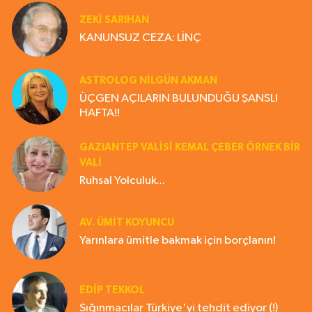
ZEKI SARIHAN
KANUNSUZ CEZA: LİNÇ
ASTROLOG NILGÜN AKMAN
ÜÇGEN AÇILARIN BULUNDUĞU ŞANSLI
HAFTA!!
GAZIANTEP VALISI KEMAL ÇEBER ÖRNEK BİR
VALİ
Ruhsal Yolculuk...
AV. ÜMIT KOYUNCU
Yarınlara ümitle bakmak için borçlanın!
EDIP TEKKOL
Sığınmacılar Türkiye'yi tehdit ediyor (!)