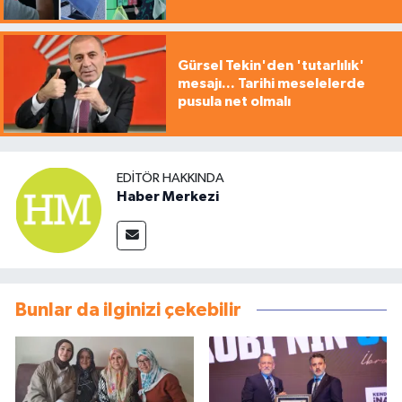
Gürsel Tekin'den 'tutarlılık'
mesajı... Tarihi meselelerde
pusula net olmalı
EDITÖR HAKKINDA
Haber Merkezi
Bunlar da ilginizi çekebilir