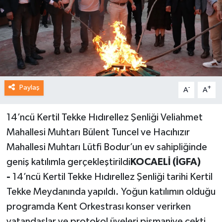
Paylaş
-
+
A
A
14’ncü Kertil Tekke Hıdırellez Şenliği Veliahmet
Mahallesi Muhtarı Bülent Tuncel ve Hacıhızır
Mahallesi Muhtarı Lütfi Bodur’un ev sahipliğinde
geniş katılımla gerçekleştirildi
KOCAELİ (İGFA)
-
14’ncü Kertil Tekke Hıdırellez Şenliği tarihi Kertil
Tekke Meydanında yapıldı. Yoğun katılımın olduğu
programda Kent Orkestrası konser verirken
vatandaşlar ve protokol üyeleri pişmaniye çekti.