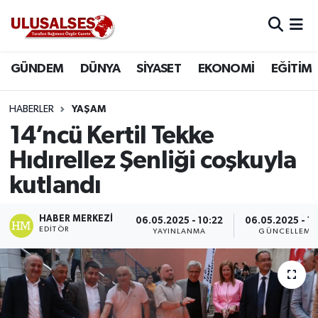
GÜNDEM
Hava Durumu
GÜNDEM
DÜNYA
SİYASET
EKONOMİ
EĞİTİM
DÜNYA
Trafik Durumu
HABERLER
YAŞAM
SİYASET
Süper Lig Puan Durumu ve Fikstür
14’ncü Kertil Tekke
Hıdırellez Şenliği coşkuyla
EKONOMİ
Tüm Manşetler
kutlandı
EĞİTİM
Son Dakika Haberleri
HABER MERKEZI
06.05.2025 - 10:22
06.05.2025 - 11
EDITÖR
YAYINLANMA
GÜNCELLEME
SAĞLIK
Haber Arşivi
MAGAZİN
SPOR