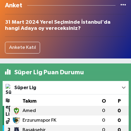
Anket
31 Mart 2024 Yerel Seçiminde İstanbul'da
hangi Adaya oy vereceksiniz?
Ankete Katıl
Süper Lig Puan Durumu
Süper Lig
#
Takım
O
P
1
Amed
0
0
2
Erzurumspor FK
0
0
3
Başakşehir
0
0