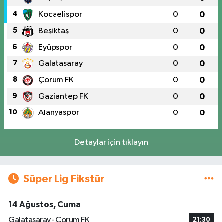
4
Kocaelispor
0
0
5
Beşiktaş
0
0
6
Eyüpspor
0
0
7
Galatasaray
0
0
8
Çorum FK
0
0
9
Gaziantep FK
0
0
10
Alanyaspor
0
0
Detaylar için tıklayın
Süper Lig Fikstür
14 Ağustos, Cuma
Galatasaray - Çorum FK
21:30