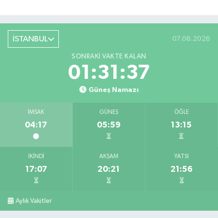
İSTANBUL
07.08.2026
SONRAKI VAKTE KALAN
01:31:36
Güneş Namazı
İMSAK
GÜNEŞ
ÖĞLE
04:17
05:59
13:15
İKINDI
AKŞAM
YATSI
17:07
20:21
21:56
Aylık Vakitler