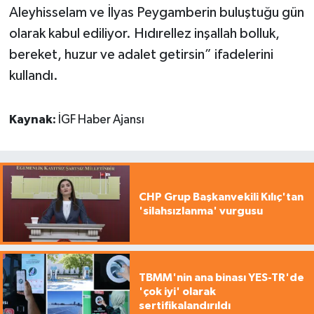
Aleyhisselam ve İlyas Peygamberin buluştuğu gün
olarak kabul ediliyor. Hıdırellez inşallah bolluk,
bereket, huzur ve adalet getirsin” ifadelerini
kullandı.
Kaynak:
İGF Haber Ajansı
CHP Grup Başkanvekili Kılıç'tan
'silahsızlanma' vurgusu
TBMM'nin ana binası YES-TR'de
'çok iyi' olarak
sertifikalandırıldı