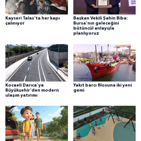
Kayseri Talas'ta her kapı
Başkan Vekili Şahin Biba:
çalınıyor
Bursa'nın geleceğini
bütüncül anlayışla
planlıyoruz
Kocaeli Darıca'ya
Yakıt barcı filosuna iki yeni
Büyükşehir'den modern
gemi
ulaşım yatırımı