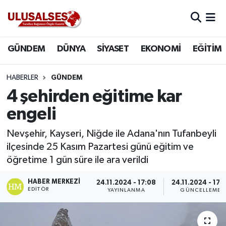
GÜNDEM
Hava Durumu
GÜNDEM
DÜNYA
SİYASET
EKONOMİ
EĞİTİM
DÜNYA
Trafik Durumu
HABERLER
GÜNDEM
SİYASET
Süper Lig Puan Durumu ve Fikstür
4 şehirden eğitime kar
engeli
EKONOMİ
Tüm Manşetler
Nevşehir, Kayseri, Niğde ile Adana'nın Tufanbeyli
EĞİTİM
Son Dakika Haberleri
ilçesinde 25 Kasım Pazartesi günü eğitim ve
öğretime 1 gün süre ile ara verildi
SAĞLIK
Haber Arşivi
HABER MERKEZI
24.11.2024 - 17:08
24.11.2024 - 17:
EDITÖR
YAYINLANMA
GÜNCELLEME
MAGAZİN
SPOR