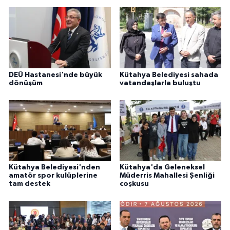
DEÜ Hastanesi'nde büyük
Kütahya Belediyesi sahada
dönüşüm
vatandaşlarla buluştu
Kütahya Belediyesi'nden
Kütahya'da Geleneksel
amatör spor kulüplerine
Müderris Mahallesi Şenliği
tam destek
coşkusu