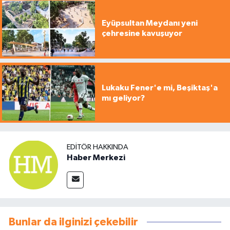
Eyüpsultan Meydanı yeni
çehresine kavuşuyor
Lukaku Fener'e mi, Beşiktaş'a
mı geliyor?
EDITÖR HAKKINDA
Haber Merkezi
Bunlar da ilginizi çekebilir