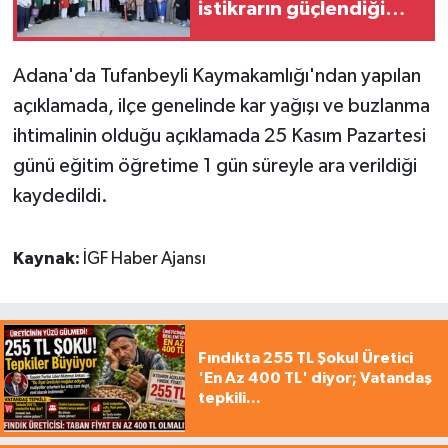
istikrarın güçlendiği
gelecek hedefliyoruz
Adana'da Tufanbeyli Kaymakamlığı'ndan yapılan
açıklamada, ilçe genelinde kar yağışı ve buzlanma
ihtimalinin olduğu açıklamada 25 Kasım Pazartesi
günü eğitim öğretime 1 gün süreyle ara verildiği
kaydedildi.
Kaynak:
İGF Haber Ajansı
Fındıkta 255 TL Şoku! Üretici
'En Az 400 TL' diyor; Vatandaş
tepkili...