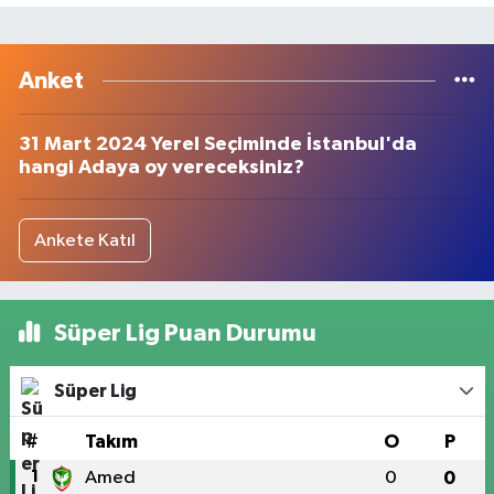
Anket
31 Mart 2024 Yerel Seçiminde İstanbul'da
hangi Adaya oy vereceksiniz?
Ankete Katıl
Süper Lig Puan Durumu
Süper Lig
#
Takım
O
P
1
Amed
0
0