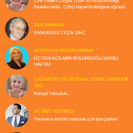
CHP Lideri Özgür Özel'in Fıstık Mitingi
fiyasko oldu . Çiftçi hayal kırıklığına uğradı
ZEKI SARIHAN
KANUNSUZ CEZA: LİNÇ
ASTROLOG NILGÜN AKMAN
ÜÇGEN AÇILARIN BULUNDUĞU ŞANSLI
HAFTA!!
GAZIANTEP VALISI KEMAL ÇEBER ÖRNEK BİR
VALİ
Ruhsal Yolculuk...
AV. ÜMIT KOYUNCU
Yarınlara ümitle bakmak için borçlanın!