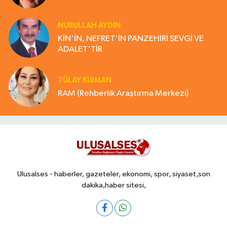
NURULLAH AYDIN
KİN'İN, NEFRET'İN PANZEHİRİ SEVGİ VE
ADALET'TİR
TÜLAY KİRMAN
RAM (Rehberlik Araştırma Merkezi)
Ulusalses - haberler, gazeteler, ekonomi, spor, siyaset,son
dakika,haber sitesi,