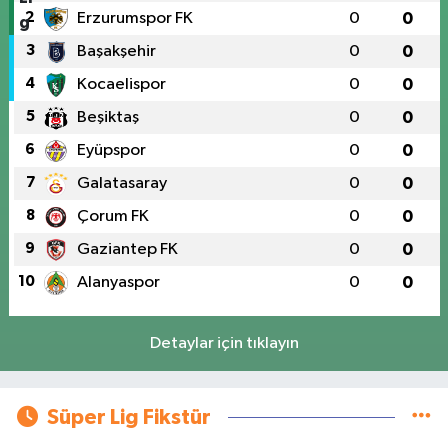
2
Erzurumspor FK
0
0
3
Başakşehir
0
0
4
Kocaelispor
0
0
5
Beşiktaş
0
0
6
Eyüpspor
0
0
7
Galatasaray
0
0
8
Çorum FK
0
0
9
Gaziantep FK
0
0
10
Alanyaspor
0
0
Detaylar için tıklayın
Süper Lig Fikstür