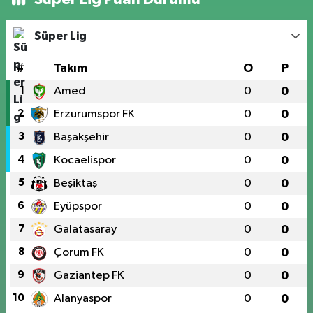
Süper Lig
#
Takım
O
P
1
Amed
0
0
2
Erzurumspor FK
0
0
3
Başakşehir
0
0
4
Kocaelispor
0
0
5
Beşiktaş
0
0
6
Eyüpspor
0
0
7
Galatasaray
0
0
8
Çorum FK
0
0
9
Gaziantep FK
0
0
10
Alanyaspor
0
0