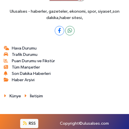
Ulusalses - haberler, gazeteler, ekonomi, spor, siyaset,son
dakika,haber sitesi,
Hava Durumu
Trafik Durumu
Puan Durumu ve Fikstür
Tüm Manşetler
Son Dakika Haberleri
Haber Arşivi
Künye
İletişim
RSS
Copyright©ulusalses.com