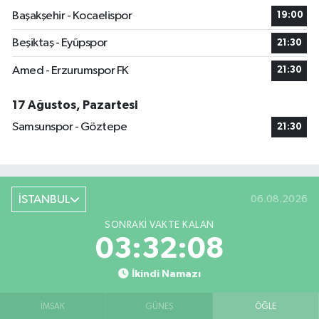
Başakşehir - Kocaelispor
19:00
Beşiktaş - Eyüpspor
21:30
Amed - Erzurumspor FK
21:30
17 Ağustos, Pazartesi
Samsunspor - Göztepe
21:30
İSTANBUL
06.08.2026
SONRAKI VAKTE KALAN
03:32:08
İkindi Namazı
İMSAK
GÜNEŞ
ÖĞLE