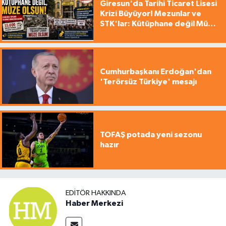
Giresun'da Tarihi Ticaret Lisesi
Krizi Büyüyor! Mezunlar ve
STK'lar: Kütüphane değil Müze
yapılsın!
Cumhurbaşkanı Erdoğan'dan
'Terörsüz Türkiye' mesajı
TOFAŞ potada yeni sezonu
hazır
EDITÖR HAKKINDA
Haber Merkezi