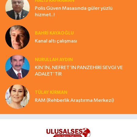
HALIS KAHRAMAN
Polis Güven Masasında güler yüzlü
hizmet..!
BAHRI KAYAOĞLU
Kanal altı çalışması
NURULLAH AYDIN
KİN'İN, NEFRET'İN PANZEHİRİ SEVGİ VE
ADALET'TİR
TÜLAY KİRMAN
RAM (Rehberlik Araştırma Merkezi)