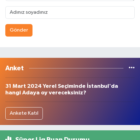
Gönder
Anket
31 Mart 2024 Yerel Seçiminde İstanbul'da
hangi Adaya oy vereceksiniz?
Ankete Katıl
Süper Lig Puan Durumu