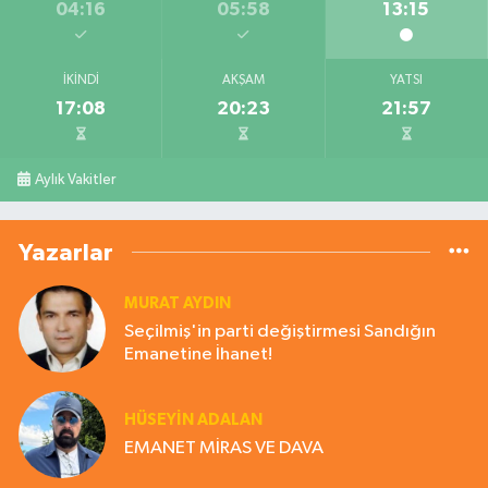
04:16
05:58
13:15
İKINDI
AKŞAM
YATSI
17:08
20:23
21:57
Aylık Vakitler
Yazarlar
MURAT AYDIN
Seçilmiş'in parti değiştirmesi Sandığın
Emanetine İhanet!
HÜSEYIN ADALAN
EMANET MİRAS VE DAVA