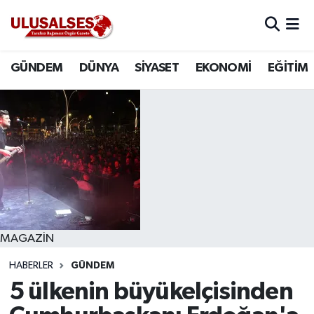
GÜNDEM
Hava Durumu
GÜNDEM
DÜNYA
SİYASET
EKONOMİ
EĞİTİM
DÜNYA
Trafik Durumu
SİYASET
Süper Lig Puan Durumu ve Fikstür
EKONOMİ
Tüm Manşetler
EĞİTİM
Son Dakika Haberleri
SAĞLIK
Haber Arşivi
MAGAZİN
HABERLER
GÜNDEM
MAGAZİN
5 ülkenin büyükelçisinden
SPOR