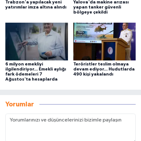
Trabzon'a yapılacak yeni
Yalova'da makine arızası
yatırımlar imza altına alındı
yapan tanker güvenli
bölgeye çekildi
6 milyon emekliyi
Teröristler teslim olmaya
ilgilendiriyor... Emekli aylığı
devam ediyor... Hudutlarda
fark ödemeleri 7
490 kişi yakalandı
Ağustos'ta hesaplarda
Yorumlar