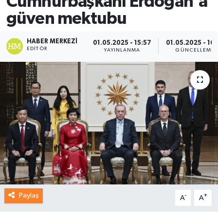
Cumhurbaşkanı Erdoğan'a
güven mektubu
HABER MERKEZI
01.05.2025 - 15:57
01.05.2025 - 16:
EDITÖR
YAYINLANMA
GÜNCELLEME
Paylaş
-
+
A
A