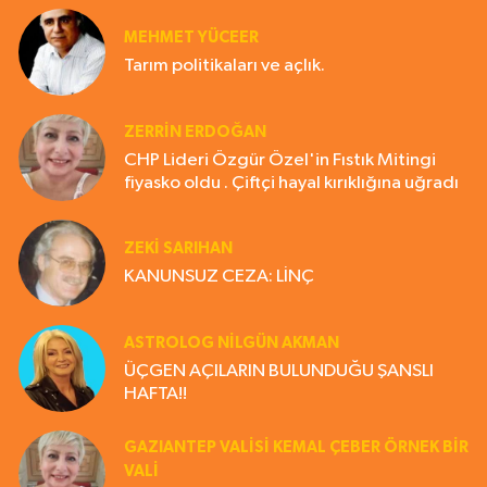
MEHMET YÜCEER
Tarım politikaları ve açlık.
ZERRIN ERDOĞAN
CHP Lideri Özgür Özel'in Fıstık Mitingi
fiyasko oldu . Çiftçi hayal kırıklığına uğradı
ZEKI SARIHAN
KANUNSUZ CEZA: LİNÇ
ASTROLOG NILGÜN AKMAN
ÜÇGEN AÇILARIN BULUNDUĞU ŞANSLI
HAFTA!!
GAZIANTEP VALISI KEMAL ÇEBER ÖRNEK BİR
VALİ