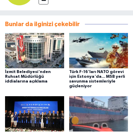
Bunlar da ilginizi çekebilir
İzmit Belediyesi'nden
Türk F-16'ları NATO görevi
Ruhsat Müdürlüğü
için Estonya'da... MSB yerli
iddialarına açıklama
savunma sistemleriyle
güçleniyor