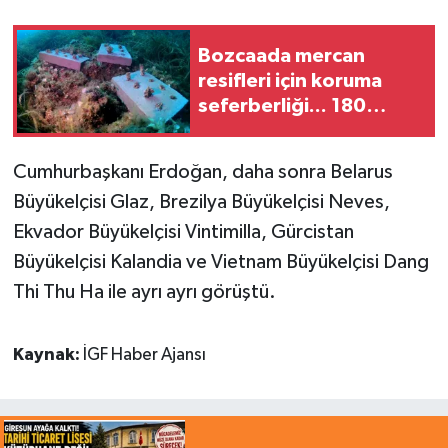
Bozcaada mercan
resifleri için koruma
seferberliği... 180
deniz canlısı türü kayıt
altına alındı
Cumhurbaşkanı Erdoğan, daha sonra Belarus
Büyükelçisi Glaz, Brezilya Büyükelçisi Neves,
Ekvador Büyükelçisi Vintimilla, Gürcistan
Büyükelçisi Kalandia ve Vietnam Büyükelçisi Dang
Thi Thu Ha ile ayrı ayrı görüştü.
Kaynak:
İGF Haber Ajansı