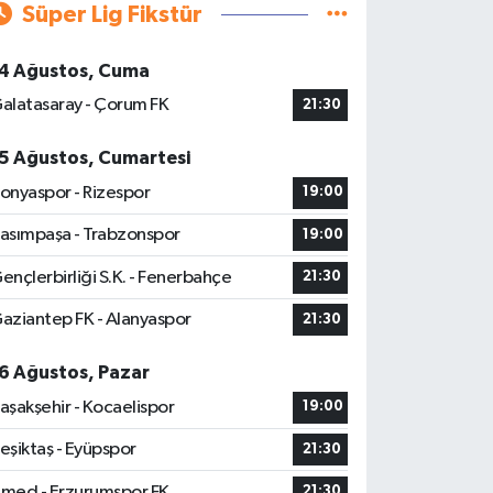
Süper Lig Fikstür
4 Ağustos, Cuma
alatasaray - Çorum FK
21:30
5 Ağustos, Cumartesi
onyaspor - Rizespor
19:00
asımpaşa - Trabzonspor
19:00
ençlerbirliği S.K. - Fenerbahçe
21:30
aziantep FK - Alanyaspor
21:30
6 Ağustos, Pazar
aşakşehir - Kocaelispor
19:00
eşiktaş - Eyüpspor
21:30
med - Erzurumspor FK
21:30