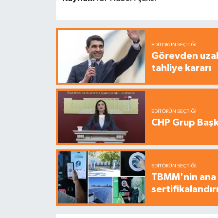
EDITÖRÜN SEÇTIĞI
Görevden uzak
tahliye kararı
EDITÖRÜN SEÇTIĞI
CHP Grup Başka
EDITÖRÜN SEÇTIĞI
TBMM'nin ana b
sertifikalandırı