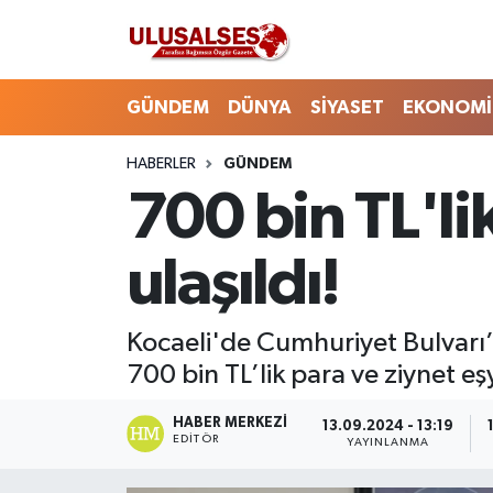
GÜNDEM
Hava Durumu
GÜNDEM
DÜNYA
SİYASET
EKONOMİ
DÜNYA
Trafik Durumu
HABERLER
GÜNDEM
700 bin TL'li
SİYASET
Süper Lig Puan Durumu ve Fikstür
EKONOMİ
Tüm Manşetler
ulaşıldı!
EĞİTİM
Son Dakika Haberleri
Kocaeli'de Cumhuriyet Bulvarı’n
SAĞLIK
Haber Arşivi
700 bin TL’lik para ve ziynet eş
MAGAZİN
HABER MERKEZI
13.09.2024 - 13:19
EDITÖR
YAYINLANMA
SPOR