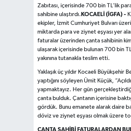
Zabıtası, içerisinde 700 bin TL’lik pa
sahibine ulaştırdı.
KOCAELİ (İGFA) -
K
ekipler, İzmit Cumhuriyet Bulvarı üzer
miktarda para ve ziynet eşyası yer al
faturalar üzerinden çanta sahibinin kim
ulaşarak içerisinde bulunan 700 bin TL’
yakınına tutanakla teslim etti.
Yaklaşık üç yıldır Kocaeli Büyükşehir 
yaptığını söyleyen Ümit Küçük, “Açıld
yapmaktayız. Her gün gerçekleştirdiğ
çanta bulduk. Çantanın içerisine bakt
gördük. Bunu emanete alarak daire baş
döviz ve ziynet eşyası olmak üzere to
ÇANTA SAHİBİ FATURALARDAN B