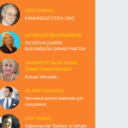
ZEKI SARIHAN
KANUNSUZ CEZA: LİNÇ
ASTROLOG NILGÜN AKMAN
ÜÇGEN AÇILARIN
BULUNDUĞU ŞANSLI HAFTA!!
GAZIANTEP VALISI KEMAL
ÇEBER ÖRNEK BİR VALİ
Ruhsal Yolculuk...
AV. ÜMIT KOYUNCU
Yarınlara ümitle bakmak için
borçlanın!
EDIP TEKKOL
Sığınmacılar Türkiye'yi tehdit