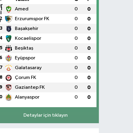
1
Amed
0
0
2
Erzurumspor FK
0
0
3
Başakşehir
0
0
4
Kocaelispor
0
0
5
Beşiktaş
0
0
6
Eyüpspor
0
0
7
Galatasaray
0
0
8
Çorum FK
0
0
9
Gaziantep FK
0
0
0
Alanyaspor
0
0
Detaylar için tıklayın