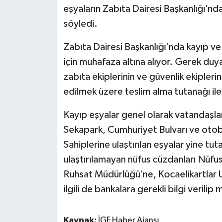
eşyaların Zabıta Dairesi Başkanlığı’nda
söyledi.
Zabıta Dairesi Başkanlığı’nda kayıp ve 
için muhafaza altına alıyor. Gerek duya
zabıta ekiplerinin ve güvenlik ekiplerini
edilmek üzere teslim alma tutanağı ile k
Kayıp eşyalar genel olarak vatandaşla
Sekapark, Cumhuriyet Bulvarı ve otobü
Sahiplerine ulaştırılan eşyalar yine tut
ulaştırılamayan nüfus cüzdanları Nüfus
Ruhsat Müdürlüğü’ne, Kocaelikartlar Ul
ilgili de bankalara gerekli bilgi verilip m
Kaynak:
İGF Haber Ajansı