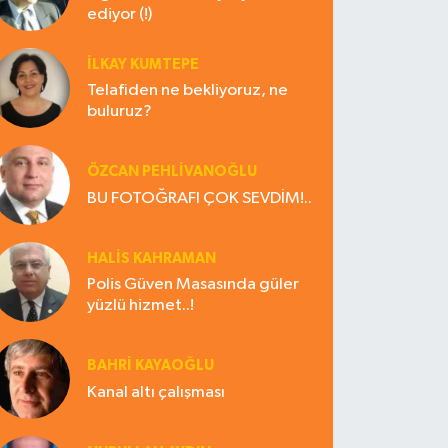
ediyor (!)
İLKAY KUMTEPE
Telafiden ne bekliyoruz, ne
buluruz?
ÖZCAN PEHLİVANOĞLU
BU FOTOĞRAFI ÇOK SEVDİM!..
HALIS KAHRAMAN
Polis Güven Masasında güler
yüzlü hizmet..!
BAHRI KAYAOĞLU
Kanal altı çalışması