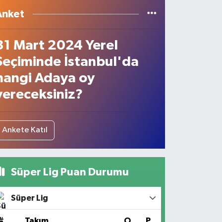
Anket
31 Mart 2024 Yerel
Seçiminde İstanbul'da
hangi Adaya oy
vereceksiniz?
Ankete Katıl
Süper Lig Puan Durumu
Süper Lig
#
Takım
O
P