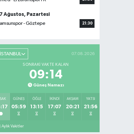
7 Ağustos, Pazartesi
amsunspor - Göztepe
21:30
İSTANBUL
07.08.2026
SONRAKI VAKTE KALAN
09:13
Güneş Namazı
SAK
GÜNEŞ
ÖĞLE
İKINDI
AKŞAM
YATSI
:17
05:59
13:15
17:07
20:21
21:56
Aylık Vakitler