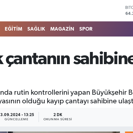
BIT
64.
DO
47,
EĞİTİM
SAĞLIK
MAGAZİN
SPOR
EU
55,
STE
64,
k çantanın sahibin
GRA
651
BİS
13.
da rutin kontrollerini yapan Büyükşehir Be
yasının olduğu kayıp çantayı sahibine ulaşt
13.09.2024 - 13:25
2 DK
GÜNCELLEME
OKUNMA SÜRESI