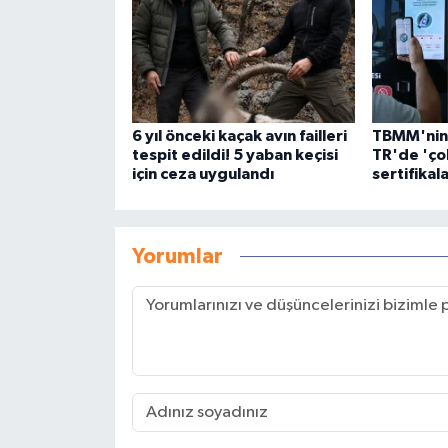
6 yıl önceki kaçak avın failleri
TBMM'nin 
tespit edildi! 5 yaban keçisi
TR'de 'çok
için ceza uygulandı
sertifikala
Yorumlar