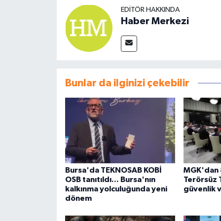
EDITÖR HAKKINDA
Haber Merkezi
Bunlar da ilginizi çekebilir
Bursa'da TEKNOSAB KOBİ
MGK'dan 8
OSB tanıtıldı... Bursa'nın
Terörsüz 
kalkınma yolculuğunda yeni
güvenlik 
dönem