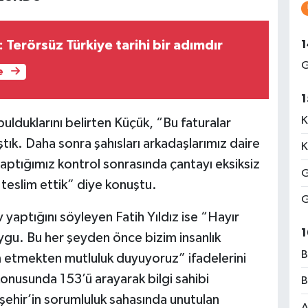
1
Terörsüz Türkiye tarihi bir adımdır
G
e
1
K
bulduklarını belirten Küçük, “Bu faturalar
tık. Daha sonra şahısları arkadaşlarımız daire
K
aptığımız kontrol sonrasında çantayı eksiksiz
G
 teslim ettik” diye konuştu.
G
 yaptığını söyleyen Fatih Yıldız ise “Hayır
1
uygu. Bu her şeyden önce bizim insanlık
B
 etmekten mutluluk duyuyoruz” ifadelerini
konusunda 153’ü arayarak bilgi sahibi
B
kşehir’in sorumluluk sahasında unutulan
A