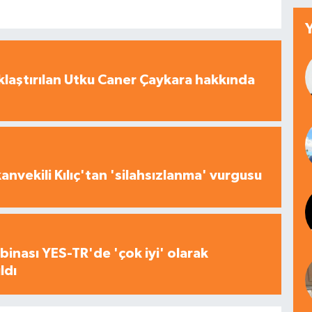
laştırılan Utku Caner Çaykara hakkında
nvekili Kılıç'tan 'silahsızlanma' vurgusu
inası YES-TR'de 'çok iyi' olarak
ldı