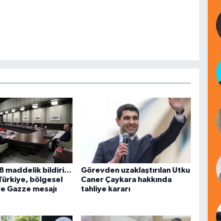
 maddelik bildiri...
Görevden uzaklaştırılan Utku
Türkiye, bölgesel
Caner Çaykara hakkında
ve Gazze mesajı
tahliye kararı