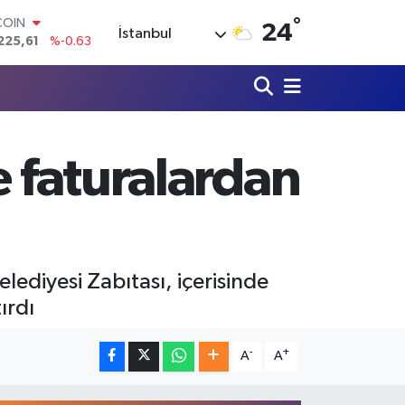
°
COIN
24
İstanbul
225,61
%-0.63
LAR
7143
%0.16
RO
0317
%-0.02
RLİN
2463
%0.07
e faturalardan
M ALTIN
0.40
%0.45
T100
799
%70
lediyesi Zabıtası, içerisinde
ırdı
-
+
A
A