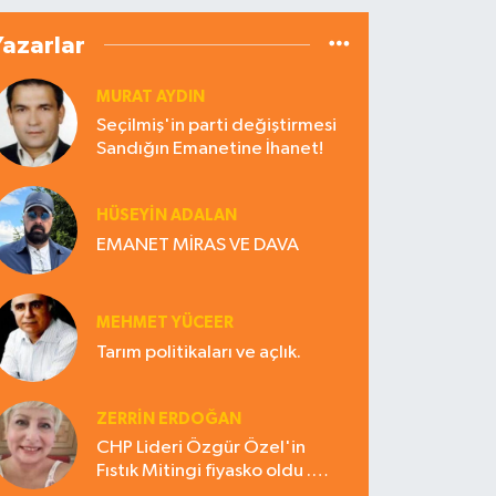
Yazarlar
MURAT AYDIN
Seçilmiş'in parti değiştirmesi
Sandığın Emanetine İhanet!
HÜSEYIN ADALAN
EMANET MİRAS VE DAVA
MEHMET YÜCEER
Tarım politikaları ve açlık.
ZERRIN ERDOĞAN
CHP Lideri Özgür Özel'in
Fıstık Mitingi fiyasko oldu .
Çiftçi hayal kırıklığına uğradı