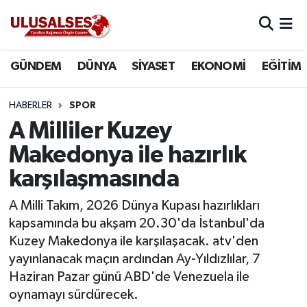
GÜNDEM
Hava Durumu
GÜNDEM
DÜNYA
SİYASET
EKONOMİ
EĞİTİM
DÜNYA
Trafik Durumu
HABERLER
SPOR
SİYASET
Süper Lig Puan Durumu ve Fikstür
A Milliler Kuzey
Makedonya ile hazırlık
EKONOMİ
Tüm Manşetler
karşılaşmasında
EĞİTİM
Son Dakika Haberleri
A Milli Takım, 2026 Dünya Kupası hazırlıkları
kapsamında bu akşam 20.30'da İstanbul'da
SAĞLIK
Haber Arşivi
Kuzey Makedonya ile karşılaşacak. atv'den
yayınlanacak maçın ardından Ay-Yıldızlılar, 7
MAGAZİN
Haziran Pazar günü ABD'de Venezuela ile
oynamayı sürdürecek.
SPOR