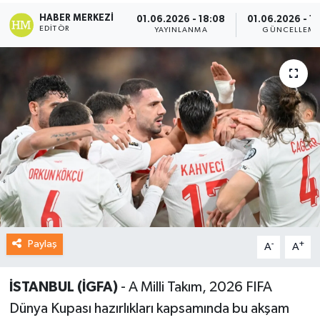
HABER MERKEZI
01.06.2026 - 18:08
01.06.2026 - 1
EDITÖR
YAYINLANMA
GÜNCELLEM
Paylaş
-
+
A
A
İSTANBUL (İGFA)
- A Milli Takım, 2026 FIFA
Dünya Kupası hazırlıkları kapsamında bu akşam