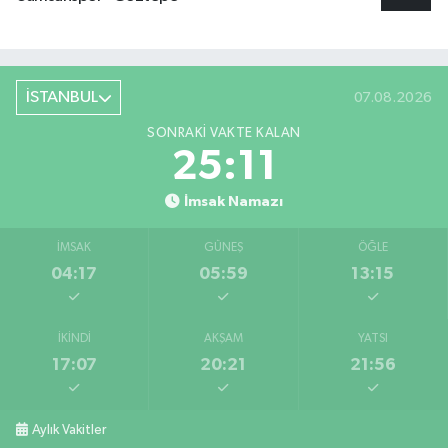
İSTANBUL
07.08.2026
SONRAKI VAKTE KALAN
25:11
İmsak Namazı
İMSAK
GÜNEŞ
ÖĞLE
04:17
05:59
13:15
İKINDI
AKŞAM
YATSI
17:07
20:21
21:56
Aylık Vakitler