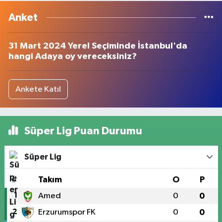
Anket
31 Mart 2024 Yerel Seçiminde İstanbul'da
hangi Adaya oy vereceksiniz?
Ankete Katıl
Süper Lig Puan Durumu
Süper Lig
#
Takım
O
P
1
Amed
0
0
2
Erzurumspor FK
0
0