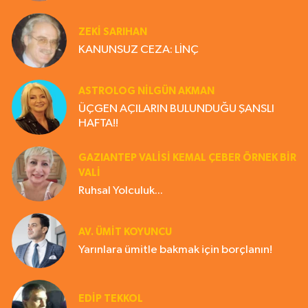
ZEKI SARIHAN
KANUNSUZ CEZA: LİNÇ
ASTROLOG NILGÜN AKMAN
ÜÇGEN AÇILARIN BULUNDUĞU ŞANSLI
HAFTA!!
GAZIANTEP VALISI KEMAL ÇEBER ÖRNEK BİR
VALİ
Ruhsal Yolculuk...
AV. ÜMIT KOYUNCU
Yarınlara ümitle bakmak için borçlanın!
EDIP TEKKOL