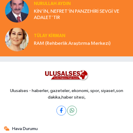
NURULLAH AYDIN
KİN'İN, NEFRET'İN PANZEHİRİ SEVGİ VE
ADALET'TİR
TÜLAY KİRMAN
RAM (Rehberlik Araştırma Merkezi)
Ulusalses - haberler, gazeteler, ekonomi, spor, siyaset,son
dakika,haber sitesi,
Hava Durumu