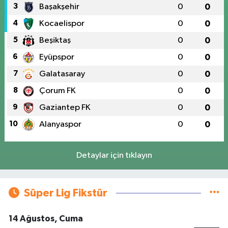
3
Başakşehir
0
0
4
Kocaelispor
0
0
5
Beşiktaş
0
0
6
Eyüpspor
0
0
7
Galatasaray
0
0
8
Çorum FK
0
0
9
Gaziantep FK
0
0
10
Alanyaspor
0
0
Detaylar için tıklayın
Süper Lig Fikstür
14 Ağustos, Cuma