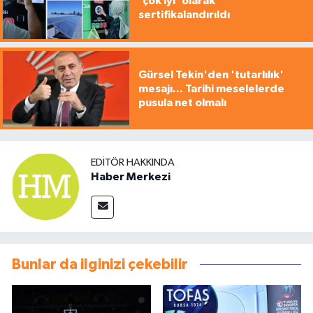
'çok iyi' olarak
sertifikalandırıldı
Gürsel Tekin'den 'tutarlılık'
mesajı... Tarihi meselelerde
pusula net olmalı
EDITÖR HAKKINDA
Haber Merkezi
Bunlar da ilginizi çekebilir