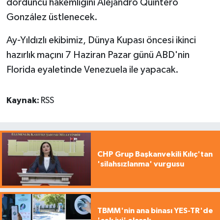
dördüncü hakemliğini Alejandro Quintero
González üstlenecek.
Ay-Yıldızlı ekibimiz, Dünya Kupası öncesi ikinci
hazırlık maçını 7 Haziran Pazar günü ABD'nin
Florida eyaletinde Venezuela ile yapacak.
Kaynak:
RSS
CHP Grup Başkanvekili Kılıç'tan
'silahsızlanma' vurgusu
TBMM'nin ana binası YES-TR'de