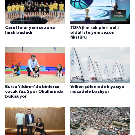
Carettalar yeni sezona
TOFAŞ'ın rakipleri belli
hırslı başladı
oldu! İşte yeni sezon
fikstürü
Bursa Yıldırım'da binlerce
Yelken şöleninde kıyasıya
çocuk Yaz Spor Okullarında
mücadele başlıyor
buluşuyor