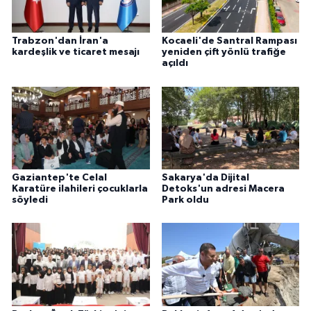
Trabzon'dan İran'a
Kocaeli'de Santral Rampası
kardeşlik ve ticaret mesajı
yeniden çift yönlü trafiğe
açıldı
Gaziantep'te Celal
Sakarya'da Dijital
Karatüre ilahileri çocuklarla
Detoks'un adresi Macera
söyledi
Park oldu