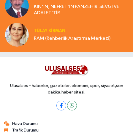
KİN'İN, NEFRET'İN PANZEHİRİ SEVGİ VE
ADALET'TİR
TÜLAY KİRMAN
RAM (Rehberlik Araştırma Merkezi)
Ulusalses - haberler, gazeteler, ekonomi, spor, siyaset,son
dakika,haber sitesi,
Hava Durumu
Trafik Durumu