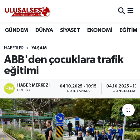
GÜNDEM
Hava Durumu
GÜNDEM
DÜNYA
SİYASET
EKONOMİ
EĞİTİM
DÜNYA
Trafik Durumu
HABERLER
YAŞAM
SİYASET
Süper Lig Puan Durumu ve Fikstür
ABB'den çocuklara trafik
eğitimi
EKONOMİ
Tüm Manşetler
HABER MERKEZI
04.10.2025 - 10:15
04.10.2025 - 13:
EĞİTİM
Son Dakika Haberleri
EDITÖR
YAYINLANMA
GÜNCELLEME
SAĞLIK
Haber Arşivi
MAGAZİN
SPOR