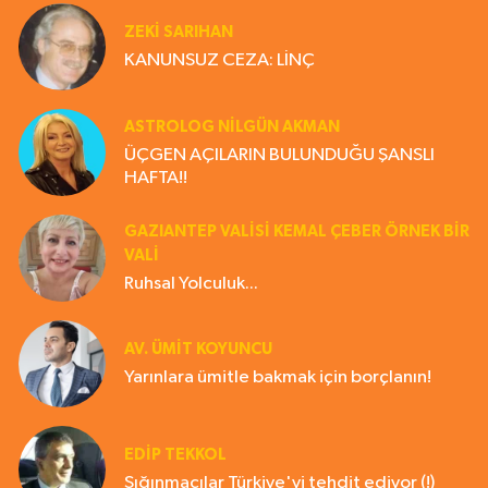
ZEKI SARIHAN
KANUNSUZ CEZA: LİNÇ
ASTROLOG NILGÜN AKMAN
ÜÇGEN AÇILARIN BULUNDUĞU ŞANSLI
HAFTA!!
GAZIANTEP VALISI KEMAL ÇEBER ÖRNEK BİR
VALİ
Ruhsal Yolculuk...
AV. ÜMIT KOYUNCU
Yarınlara ümitle bakmak için borçlanın!
EDIP TEKKOL
Sığınmacılar Türkiye'yi tehdit ediyor (!)