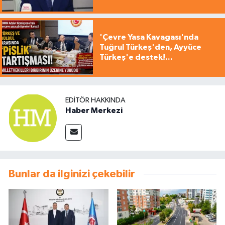
'Çevre Yasa Kavagası'nda
Tuğrul Türkeş'den, Ayyüce
Türkeş'e destek!...
EDITÖR HAKKINDA
Haber Merkezi
Bunlar da ilginizi çekebilir