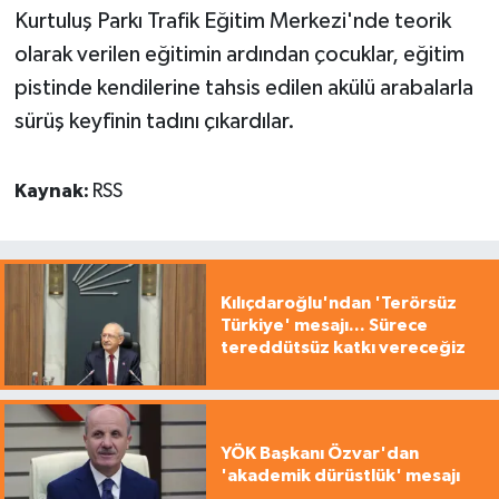
Kurtuluş Parkı Trafik Eğitim Merkezi'nde teorik
olarak verilen eğitimin ardından çocuklar, eğitim
pistinde kendilerine tahsis edilen akülü arabalarla
sürüş keyfinin tadını çıkardılar.
Kaynak:
RSS
Kılıçdaroğlu'ndan 'Terörsüz
Türkiye' mesajı... Sürece
tereddütsüz katkı vereceğiz
YÖK Başkanı Özvar'dan
'akademik dürüstlük' mesajı