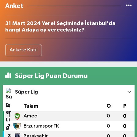
Anket
31 Mart 2024 Yerel Seçiminde İstanbul'da
hangi Adaya oy vereceksiniz?
Ankete Katıl
Süper Lig Puan Durumu
Süper Lig
#
Takım
O
P
1
Amed
0
0
2
Erzurumspor FK
0
0
3
Başakşehir
0
0