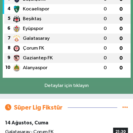
4
Kocaelispor
0
0
5
Beşiktaş
0
0
6
Eyüpspor
0
0
7
Galatasaray
0
0
8
Çorum FK
0
0
9
Gaziantep FK
0
0
10
Alanyaspor
0
0
Detaylar için tıklayın
Süper Lig Fikstür
14 Ağustos, Cuma
Galatasaray - Çorum FK
21:30