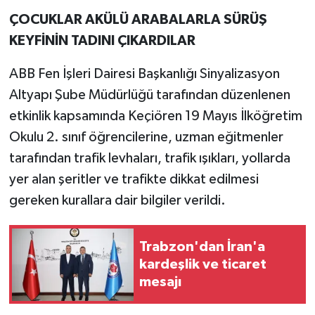
ÇOCUKLAR AKÜLÜ ARABALARLA SÜRÜŞ
KEYFİNİN TADINI ÇIKARDILAR
ABB Fen İşleri Dairesi Başkanlığı Sinyalizasyon
Altyapı Şube Müdürlüğü tarafından düzenlenen
etkinlik kapsamında Keçiören 19 Mayıs İlköğretim
Okulu 2. sınıf öğrencilerine, uzman eğitmenler
tarafından trafik levhaları, trafik ışıkları, yollarda
yer alan şeritler ve trafikte dikkat edilmesi
gereken kurallara dair bilgiler verildi.
Trabzon'dan İran'a
kardeşlik ve ticaret
mesajı