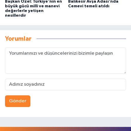
Başkan Özel: Türkiye'nin en
Balıkesir Avşa Adası'nda
büyük gücü milli ve manevi
Cemevi temeli atıldı
değerlerle yetişen
nesillerdir
Yorumlar
Gönder