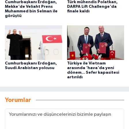
Cumhurbaşkanı Erdoğan,
Türk mühendis Polatkan,
Mekke'de Veliaht Prens
DARPA Lift Challenge'da
Muhammed bin Selman ile
finale kaldı
görüştü
Cumhurbaşkanı Erdoğan,
Türkiye ile Vietnam
Suudi Arabistan yolcusu
arasında 'hava'da yeni
dönem... Sefer kapasitesi
artırıldı
Yorumlar