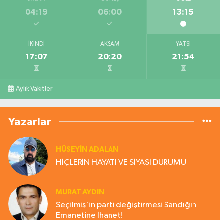
04:19
06:00
13:15
İKINDI
AKŞAM
YATSI
17:07
20:20
21:54
Aylık Vakitler
Yazarlar
HÜSEYIN ADALAN
HİÇLERİN HAYATI VE SİYASİ DURUMU
MURAT AYDIN
Seçilmiş'in parti değiştirmesi Sandığın
Emanetine İhanet!