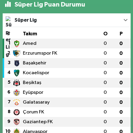
Süper Lig Puan Durumu
Süper Lig
#
Takım
O
P
1
Amed
0
0
2
Erzurumspor FK
0
0
3
Başakşehir
0
0
4
Kocaelispor
0
0
5
Beşiktaş
0
0
6
Eyüpspor
0
0
7
Galatasaray
0
0
8
Çorum FK
0
0
9
Gaziantep FK
0
0
10
Alanyaspor
0
0