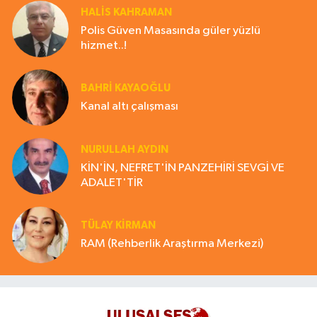
HALIS KAHRAMAN
Polis Güven Masasında güler yüzlü
hizmet..!
BAHRI KAYAOĞLU
Kanal altı çalışması
NURULLAH AYDIN
KİN'İN, NEFRET'İN PANZEHİRİ SEVGİ VE
ADALET'TİR
TÜLAY KİRMAN
RAM (Rehberlik Araştırma Merkezi)