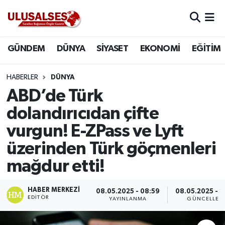
GÜNDEM
Hava Durumu
GÜNDEM
DÜNYA
SİYASET
EKONOMİ
EĞİTİM
DÜNYA
Trafik Durumu
HABERLER
DÜNYA
SİYASET
Süper Lig Puan Durumu ve Fikstür
ABD’de Türk
dolandırıcıdan çifte
EKONOMİ
Tüm Manşetler
vurgun! E-ZPass ve Lyft
EĞİTİM
Son Dakika Haberleri
üzerinden Türk göçmenleri
mağdur etti!
SAĞLIK
Haber Arşivi
HABER MERKEZI
MAGAZİN
08.05.2025 - 08:59
08.05.2025 - 
EDITÖR
YAYINLANMA
GÜNCELLEM
SPOR