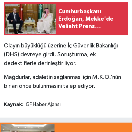
Cumhurbaşkanı
Erdoğan, Mekke'de
Veliaht Prens
Muhammed bin Selman
ile görüştü
Olayın büyüklüğü üzerine İç Güvenlik Bakanlığı
(DHS) devreye girdi. Soruşturma, ek
dedektiflerle derinleştiriliyor.
Mağdurlar, adaletin sağlanması için M.K.Ö.’nün
bir an önce bulunmasını talep ediyor.
Kaynak:
İGF Haber Ajansı