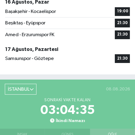
16 Ağustos, Pazar
Başakşehir - Kocaelispor
19:00
Beşiktaş - Eyüpspor
21:30
Amed - Erzurumspor FK
21:30
17 Ağustos, Pazartesi
Samsunspor - Göztepe
21:30
İSTANBUL
08.08.2026
SONRAKI VAKTE KALAN
03:04:34
İkindi Namazı
İMSAK
GÜNEŞ
ÖĞLE