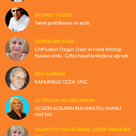
MEHMET YÜCEER
Tarım politikaları ve açlık.
ZERRIN ERDOĞAN
CHP Lideri Özgür Özel'in Fıstık Mitingi
fiyasko oldu . Çiftçi hayal kırıklığına uğradı
ZEKI SARIHAN
KANUNSUZ CEZA: LİNÇ
ASTROLOG NILGÜN AKMAN
ÜÇGEN AÇILARIN BULUNDUĞU ŞANSLI
HAFTA!!
GAZIANTEP VALISI KEMAL ÇEBER ÖRNEK BİR