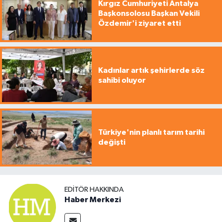
Kırgız Cumhuriyeti Antalya
Başkonsolosu Başkan Vekili
Özdemir'i ziyaret etti
Kadınlar artık şehirlerde söz
sahibi oluyor
Türkiye'nin planlı tarım tarihi
değişti
EDITÖR HAKKINDA
Haber Merkezi