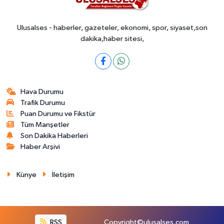
Ulusalses - haberler, gazeteler, ekonomi, spor, siyaset,son
dakika,haber sitesi,
Hava Durumu
Trafik Durumu
Puan Durumu ve Fikstür
Tüm Manşetler
Son Dakika Haberleri
Haber Arşivi
Künye
İletişim
RSS
Copyright©ulusalses.com